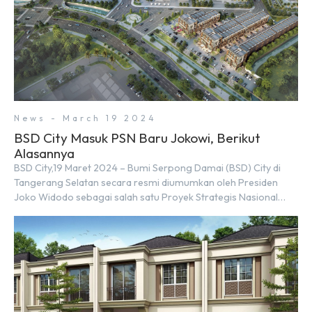
News - March 19 2024
BSD City Masuk PSN Baru Jokowi, Berikut
Alasannya
BSD City,19 Maret 2024 – Bumi Serpong Damai (BSD) City di
Tangerang Selatan secara resmi diumumkan oleh Presiden
Joko Widodo sebagai salah satu Proyek Strategis Nasional
(PSN) yang baru. Pengumuman ini dibuat oleh Menteri
Koordinator Bidang Perekonomian, Airlangga Hartarto, setelah
Rapat Terbatas (ratas) bersama Jokowi di Istana Kepresidenan
pada hari Senin, 18 Maret 2024. Selain […]