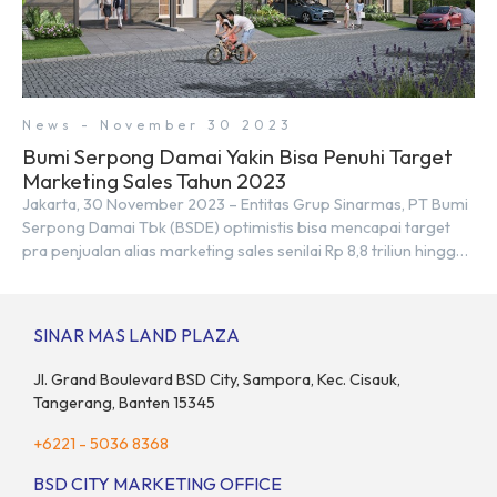
News - November 30 2023
Bumi Serpong Damai Yakin Bisa Penuhi Target
Marketing Sales Tahun 2023
Jakarta, 30 November 2023 – Entitas Grup Sinarmas, PT Bumi
Serpong Damai Tbk (BSDE) optimistis bisa mencapai target
pra penjualan alias marketing sales senilai Rp 8,8 triliun hingga
tutup 2023. Direktur Bumi Serpong Damai Hermawan Wijaya
menjelaskan dengan pencapain per September 2023 dan
adanya insentif PPN DTP, BSDE optimistis bisa melampaui
SINAR MAS LAND PLAZA
target. “Kami yakin target […]
Jl. Grand Boulevard BSD City, Sampora, Kec. Cisauk,
Tangerang, Banten 15345
+6221 - 5036 8368
BSD CITY MARKETING OFFICE