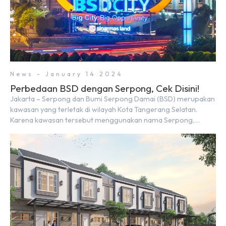
News - January 14 2024
Perbedaan BSD dengan Serpong, Cek Disini!
Jakarta – Serpong dan Bumi Serpong Damai (BSD) merupakan
kawasan yang terletak di wilayah Kota Tangerang Selatan.
Karena kawasan tersebut menggunakan nama Serpong,
mungkin banyak di antara kita yang mengira kedua wilayah ini
merupakan tempat yang sama. Padahal anggapan tersebut
kurang tepat. Sebab Serpong dan BSD merupakan dua
kawasan yang berbeda. Berikut penjelasannya. Baca Juga: […]