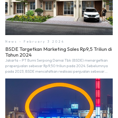
News - February 3 2024
BSDE Targetkan Marketing Sales Rp9,5 Triliun di
Tahun 2024
Jakarta – PT Bumi Serpong Damai Tbk (BSDE) menargetkan
prapenjualan sebesar Rp9,50 triliun pada 2024. Sebelumnya
pada 2023, BSDE mencatatkan realisasi penjualan sebesar
Rp9,50 triliun yang melampaui target prapenjualan sebesar
Rp8,80 triliun. Menurut Direktur BSDE Hermawan Wijaya
menghadapi 2024, kondisi ekonomi global maupun nasional
dapat memengaruhi pertimbangan masyarakat untuk
membeli rumah maupun investasi di sektor […]