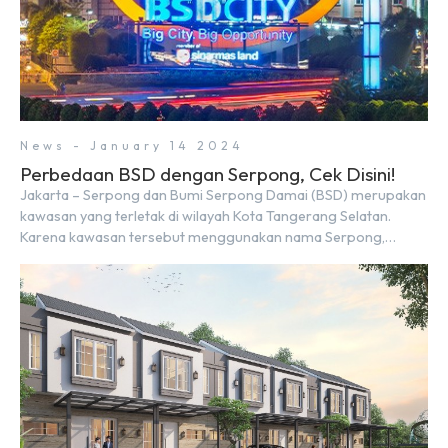
News - January 14 2024
Perbedaan BSD dengan Serpong, Cek Disini!
Jakarta – Serpong dan Bumi Serpong Damai (BSD) merupakan
kawasan yang terletak di wilayah Kota Tangerang Selatan.
Karena kawasan tersebut menggunakan nama Serpong,
mungkin banyak di antara kita yang mengira kedua wilayah ini
merupakan tempat yang sama. Padahal anggapan tersebut
kurang tepat. Sebab Serpong dan BSD merupakan dua
kawasan yang berbeda. Berikut penjelasannya. Baca Juga: […]