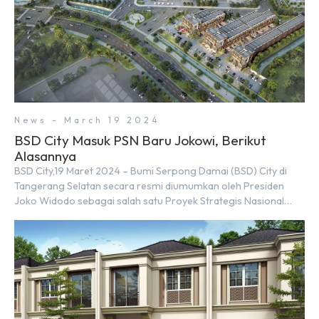
News - March 19 2024
BSD City Masuk PSN Baru Jokowi, Berikut
Alasannya
BSD City,19 Maret 2024 – Bumi Serpong Damai (BSD) City di
Tangerang Selatan secara resmi diumumkan oleh Presiden
Joko Widodo sebagai salah satu Proyek Strategis Nasional
(PSN) yang baru. Pengumuman ini dibuat oleh Menteri
Koordinator Bidang Perekonomian, Airlangga Hartarto, setelah
Rapat Terbatas (ratas) bersama Jokowi di Istana Kepresidenan
pada hari Senin, 18 Maret 2024. Selain […]