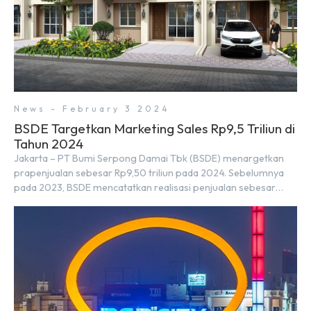
News - February 3 2024
BSDE Targetkan Marketing Sales Rp9,5 Triliun di
Tahun 2024
Jakarta – PT Bumi Serpong Damai Tbk (BSDE) menargetkan
prapenjualan sebesar Rp9,50 triliun pada 2024. Sebelumnya
pada 2023, BSDE mencatatkan realisasi penjualan sebesar
Rp9,50 triliun yang melampaui target prapenjualan sebesar
Rp8,80 triliun. Menurut Direktur BSDE Hermawan Wijaya
menghadapi 2024, kondisi ekonomi global maupun nasional
dapat memengaruhi pertimbangan masyarakat untuk
membeli rumah maupun investasi di sektor […]