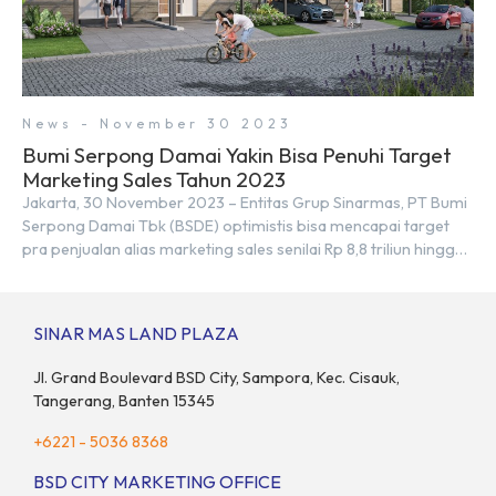
News - November 30 2023
Bumi Serpong Damai Yakin Bisa Penuhi Target
Marketing Sales Tahun 2023
Jakarta, 30 November 2023 – Entitas Grup Sinarmas, PT Bumi
Serpong Damai Tbk (BSDE) optimistis bisa mencapai target
pra penjualan alias marketing sales senilai Rp 8,8 triliun hingga
tutup 2023. Direktur Bumi Serpong Damai Hermawan Wijaya
menjelaskan dengan pencapain per September 2023 dan
adanya insentif PPN DTP, BSDE optimistis bisa melampaui
SINAR MAS LAND PLAZA
target. “Kami yakin target […]
Jl. Grand Boulevard BSD City, Sampora, Kec. Cisauk,
Tangerang, Banten 15345
+6221 - 5036 8368
BSD CITY MARKETING OFFICE