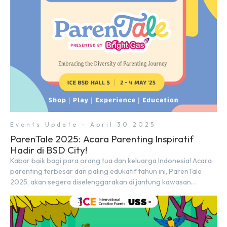
menjalin […]
Events Update - April 30 2025
ParenTale 2025: Acara Parenting Inspiratif
Hadir di BSD City!
Kabar baik bagi para orang tua dan keluarga Indonesia! Acara
parenting terbesar dan paling edukatif tahun ini, ParenTale
2025, akan segera diselenggarakan di jantung kawasan
modern dan inovatif BSD City. Bertempat di Hall 5, ICE BSD,
acara ini akan berlangsung selama tiga hari penuh, yaitu pada 2
hingga 4 Mei 2025. Diselenggarakan oleh Parentstory dan […]