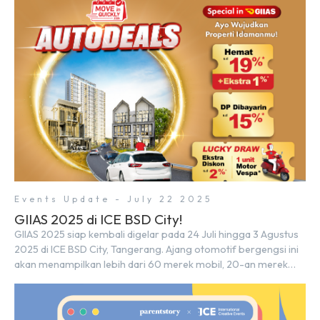
dalam memberikan kemudahan dan pengalaman berbeda bagi
para pencari hunian […]
Events Update - July 22 2025
GIIAS 2025 di ICE BSD City!
GIIAS 2025 siap kembali digelar pada 24 Juli hingga 3 Agustus
2025 di ICE BSD City, Tangerang. Ajang otomotif bergengsi ini
akan menampilkan lebih dari 60 merek mobil, 20-an merek
motor, serta ratusan industri pendukung. Tak hanya menjadi
pusat perhatian bagi para pecinta otomotif, GIIAS juga menjadi
tempat berkumpulnya komunitas dan pelaku industri untuk