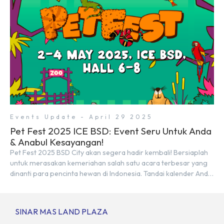
Events Update - April 29 2025
Pet Fest 2025 ICE BSD: Event Seru Untuk Anda
& Anabul Kesayangan!
Pet Fest 2025 BSD City akan segera hadir kembali! Bersiaplah
untuk merasakan kemeriahan salah satu acara terbesar yang
dinanti para pencinta hewan di Indonesia. Tandai kalender Anda
—2 hingga 4 Mei 2025 di Hall 6-8, ICE BSD City! Di ajang Pet Fest
2025 ini, Anda dan hewan kesayanganmu bisa menikmati
beragam aktivitas interaktif bersama komunitas pecinta […]
SINAR MAS LAND PLAZA