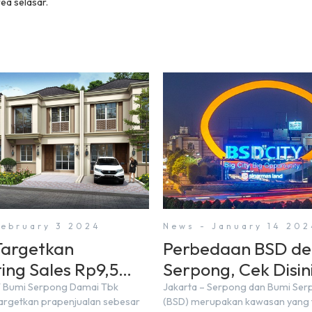
ea selasar.
February 3 2024
News - January 14 202
argetkan
Perbedaan BSD d
ing Sales Rp9,5
Serpong, Cek Disini
 di Tahun 2024
T Bumi Serpong Damai Tbk
Jakarta – Serpong dan Bumi Se
rgetkan prapenjualan sebesar
(BSD) merupakan kawasan yang t