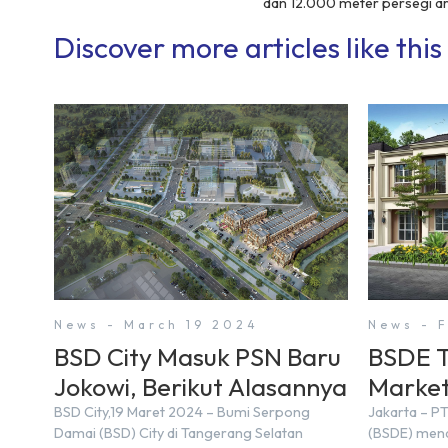
dan 12.000 meter persegi ar
Discover more articles like this
News - March 19 2024
News - 
BSD City Masuk PSN Baru
BSDE T
Jokowi, Berikut Alasannya
Market
Triliun
BSD City,19 Maret 2024 – Bumi Serpong
Jakarta – P
Damai (BSD) City di Tangerang Selatan
(BSDE) mena