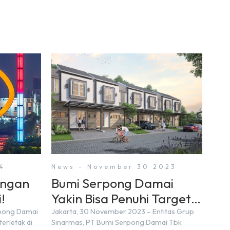
4
News - November 30 2023
engan
Bumi Serpong Damai
!
Yakin Bisa Penuhi Target
Marketing Sales Tahun
rpong Damai
Jakarta, 30 November 2023 – Entitas Grup
erletak di
Sinarmas, PT Bumi Serpong Damai Tbk
2023