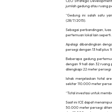
CEO Strategic Development 
jumlah gedung atau ruang per
“Gedung ini salah satu yan
(28/7/2015).
Sebagai perbandingan, luas
pertemuan lokal lain seperti
Apalagi dibandingkan deng
persegi dengan 13 hall plus
Beberapa gedung pertemuan
dengan 9 hall dan 32 ruang 
dilengkapi 22 meter perseg
Ishak menjelaskan total a
sekitar 110.000 meter pers
“Total investasi untuk memb
Saat ini ICE dapat menampu
50.000 meter persegi ditam