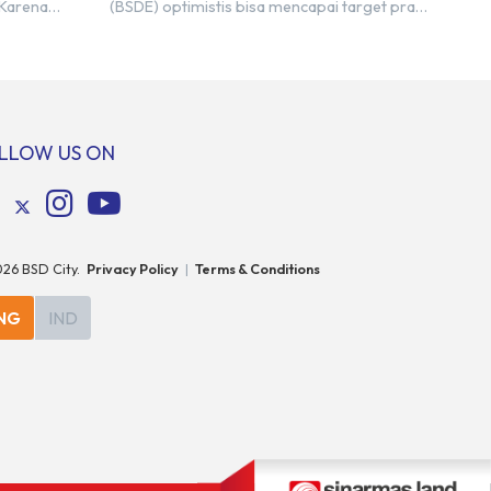
 Karena
(BSDE) optimistis bisa mencapai target pra
n nama
penjualan alias marketing sales senilai Rp 8,8
ra kita yang
triliun hingga tutup 2023. Direktur Bumi
pakan tempat
Serpong Damai Hermawan Wijaya
ersebut
menjelaskan dengan pencapain per
n BSD
September 2023 dan adanya insentif PPN
erbeda.
DTP, BSDE optimistis bisa melampaui target.
LLOW US ON
: […]
“Kami yakin target […]
026
BSD City.
Privacy Policy
|
Terms & Conditions
NG
IND