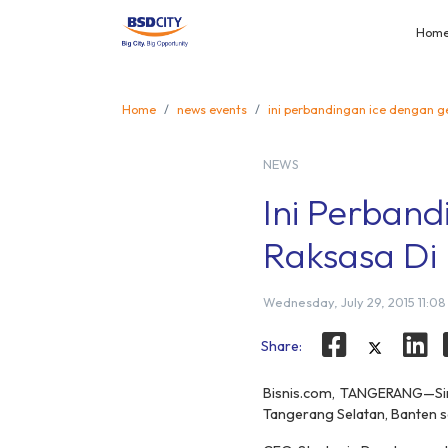
Hom
Home
news events
ini perbandingan ice dengan ge
NEWS
Ini Perban
Raksasa Di 
Wednesday, July 29, 2015 11:0
Share:
Bisnis.com, TANGERANG—Sina
Tangerang Selatan, Banten s