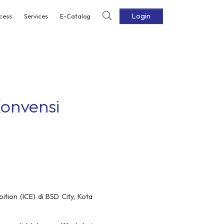
Login
cess
Services
E-Catalog
onvensi
ion (ICE) di BSD City, Kota