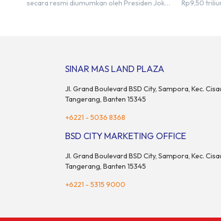
secara resmi diumumkan oleh Presiden Joko
Rp9,50 tril
Widodo sebagai salah satu Proyek Strategis
2023, BSDE 
Nasional (PSN) yang baru. Pengumuman ini
sebesar Rp9
dibuat oleh Menteri Koordinator Bidang
target prape
Perekonomian, Airlangga Hartarto, setelah
Menurut Dir
Rapat Terbatas (ratas) bersama Jokowi di
menghadapi 
Istana Kepresidenan pada hari Senin, 18 Maret
maupun nas
SINAR MAS LAND PLAZA
2024. Selain […]
pertimbang
rumah maupu
Jl. Grand Boulevard BSD City, Sampora, Kec. Cisa
Tangerang, Banten 15345
+6221 - 5036 8368
BSD CITY MARKETING OFFICE
Jl. Grand Boulevard BSD City, Sampora, Kec. Cisa
Tangerang, Banten 15345
+6221 - 5315 9000