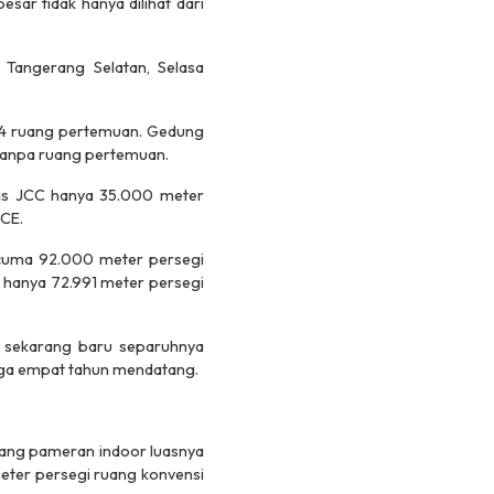
ar tidak hanya dilihat dari
 Tangerang Selatan, Selasa
 24 ruang pertemuan. Gedung
l tanpa ruang pertemuan.
uas JCC hanya 35.000 meter
ICE.
 cuma 92.000 meter persegi
a hanya 72.991 meter persegi
p sekarang baru separuhnya
gga empat tahun mendatang.
ang pameran indoor luasnya
eter persegi ruang konvensi