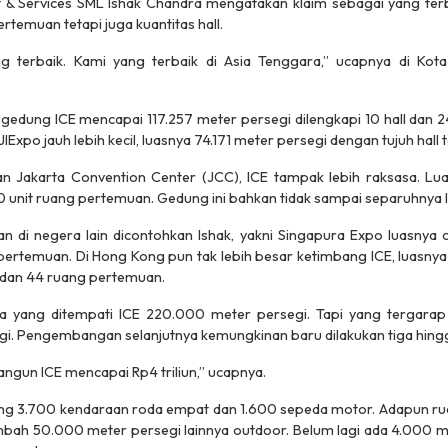
& Services SML Ishak Chandra mengatakan klaim sebagai yang terbes
temuan tetapi juga kuantitas hall.
g terbaik. Kami yang terbaik di Asia Tenggara,” ucapnya di Kota
 gedung ICE mencapai 117.257 meter persegi dilengkapi 10 hall dan
 JIExpo jauh lebih kecil, luasnya 74.171 meter persegi dengan tujuh hal
an Jakarta Convention Center (JCC), ICE tampak lebih raksasa. L
 10 unit ruang pertemuan. Gedung ini bahkan tidak sampai separuhnya 
 di negera lain dicontohkan Ishak, yakni Singapura Expo luasnya
pertemuan. Di Hong Kong pun tak lebih besar ketimbang ICE, luasny
i dan 44 ruang pertemuan.
rea yang ditempati ICE 220.000 meter persegi. Tapi yang tergara
egi. Pengembangan selanjutnya kemungkinan baru dilakukan tiga hin
angun ICE mencapai Rp4 triliun,” ucapnya.
ng 3.700 kendaraan roda empat dan 1.600 sepeda motor. Adapun ru
bah 50.000 meter persegi lainnya outdoor. Belum lagi ada 4.000 m