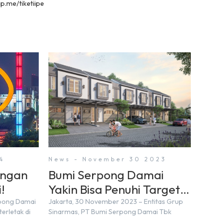
kp.me/tiketiipe
4
News - November 30 2023
engan
Bumi Serpong Damai
!
Yakin Bisa Penuhi Target
Marketing Sales Tahun
rpong Damai
Jakarta, 30 November 2023 – Entitas Grup
erletak di
Sinarmas, PT Bumi Serpong Damai Tbk