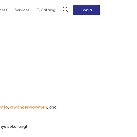
Login
cess
Services
E-Catalog
amto
,
@wonderwowmen
, and
tnya sekarang!