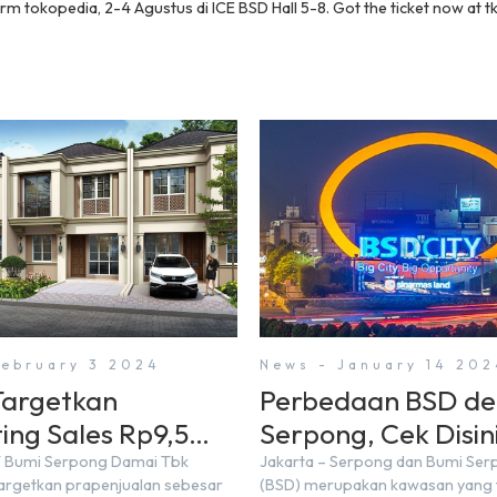
m tokopedia, 2-4 Agustus di ICE BSD Hall 5-8. Got the ticket now at t
February 3 2024
News - January 14 202
argetkan
Perbedaan BSD d
ing Sales Rp9,5
Serpong, Cek Disini
 di Tahun 2024
T Bumi Serpong Damai Tbk
Jakarta – Serpong dan Bumi Se
rgetkan prapenjualan sebesar
(BSD) merupakan kawasan yang t