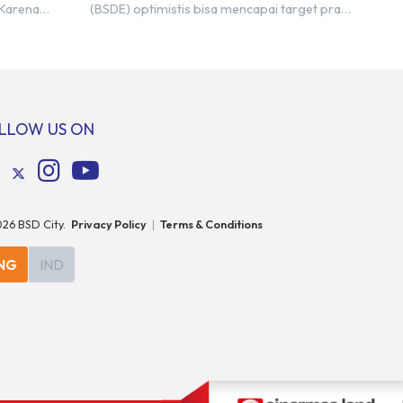
2023
 Karena
(BSDE) optimistis bisa mencapai target pra
n nama
penjualan alias marketing sales senilai Rp 8,8
ra kita yang
triliun hingga tutup 2023. Direktur Bumi
pakan tempat
Serpong Damai Hermawan Wijaya
ersebut
menjelaskan dengan pencapain per
n BSD
September 2023 dan adanya insentif PPN
erbeda.
DTP, BSDE optimistis bisa melampaui target.
LLOW US ON
: […]
“Kami yakin target […]
026
BSD City.
Privacy Policy
|
Terms & Conditions
NG
IND