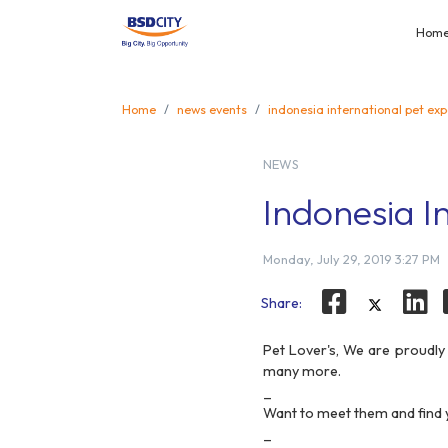
Hom
Home
news events
indonesia international pet ex
NEWS
Indonesia I
Monday, July 29, 2019 3:27 PM
Share:
Pet Lover's, We are proudly
many more.
_
Want to meet them and find y
_