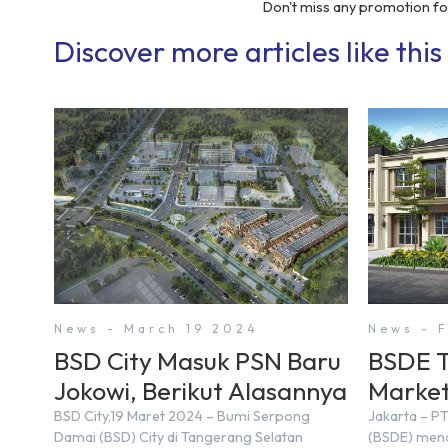
Don't miss any promotion for
Discover more articles like this
News - March 19 2024
News - 
BSD City Masuk PSN Baru
BSDE T
Jokowi, Berikut Alasannya
Market
Triliun
BSD City,19 Maret 2024 – Bumi Serpong
Jakarta – P
Damai (BSD) City di Tangerang Selatan
(BSDE) mena