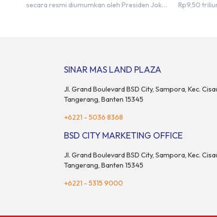
secara resmi diumumkan oleh Presiden Joko
Rp9,50 tril
Widodo sebagai salah satu Proyek Strategis
2023, BSDE 
Nasional (PSN) yang baru. Pengumuman ini
sebesar Rp9
dibuat oleh Menteri Koordinator Bidang
target prape
Perekonomian, Airlangga Hartarto, setelah
Menurut Dir
Rapat Terbatas (ratas) bersama Jokowi di
menghadapi 
Istana Kepresidenan pada hari Senin, 18 Maret
maupun nas
SINAR MAS LAND PLAZA
2024. Selain […]
pertimbang
rumah maupu
Jl. Grand Boulevard BSD City, Sampora, Kec. Cisa
Tangerang, Banten 15345
+6221 - 5036 8368
BSD CITY MARKETING OFFICE
Jl. Grand Boulevard BSD City, Sampora, Kec. Cisa
Tangerang, Banten 15345
+6221 - 5315 9000