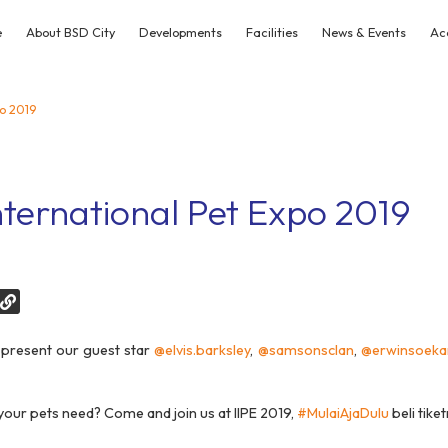
e
About BSD City
Developments
Facilities
News & Events
Ac
po 2019
nternational Pet Expo 2019
 present our guest star
@elvis.barksley
,
@samsonsclan
,
@erwinsoek
our pets need? Come and join us at IIPE 2019,
#MulaiAjaDulu
beli tike