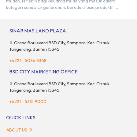
mudah, terlebih bagi keluarga muda yang masuk dalam
kategori sandwich generation. Berada di usia produktif,
kelompok ini memikul tanggung jawab finansial ganda:
mencukupi kebutuhan keluarga inti (pasangan dan anak)
sekaligus menyokong orang tua di waktu bersamaan.
SINAR MAS LAND PLAZA
Fenomena urban ini kian marak di kota-kota besar, termasuk di
kawasan berkembang […]
Jl. Grand Boulevard BSD City, Sampora, Kec. Cisauk,
Tangerang, Banten 15345
+6221 - 5036 8368
BSD CITY MARKETING OFFICE
Jl. Grand Boulevard BSD City, Sampora, Kec. Cisauk,
Tangerang, Banten 15345
+6221 - 5315 9000
QUICK LINKS
ABOUT US