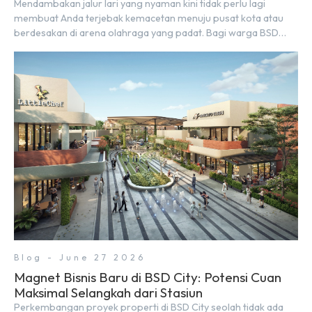
Mendambakan jalur lari yang nyaman kini tidak perlu lagi
membuat Anda terjebak kemacetan menuju pusat kota atau
berdesakan di arena olahraga yang padat. Bagi warga BSD
City, berolahraga rutin bisa dinikmati langsung di lingkungan
sekitar yang rindang, estetik, dan menenangkan. Sebagai
kawasan township terpadu, BSD City terus bertransformasi
menjadi area hunian modern yang sangat mendukung […]
Blog - June 27 2026
Magnet Bisnis Baru di BSD City: Potensi Cuan
Maksimal Selangkah dari Stasiun
Perkembangan proyek properti di BSD City seolah tidak ada