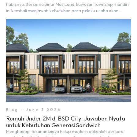
habisnya. Bersama Sinar Mas Land, kawasan township mandiri
ini kembali menjawab kebutuhan para pelaku usaha akan
ruang komersial yang menjanjikan lewat kehadiran Wander
Alley Walk. Ruko terbaru di BSD City ini datang dengan
keunggulan geografis yang sangat strategis. Letaknya
menempel langsung dengan dua pusat pergerakan massa […]
Blog - June 3 2026
Rumah Under 2M di BSD City: Jawaban Nyata
untuk Kebutuhan Generasi Sandwich
Menghadapi tekanan biaya hidup modern bukanlah perkara