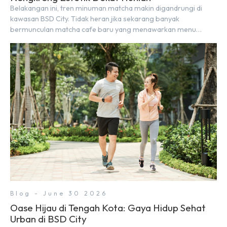
Belakangan ini, tren minuman matcha makin digandrungi di
kawasan BSD City. Tidak heran jika sekarang banyak
bermunculan matcha cafe baru yang menawarkan menu
autentik, konsep visual yang estetik, serta atmosfer yang
nyaman, baik untuk produktif bekerja (WFC) maupun sekadar
bersantai bersama orang terdekat. Kabar baiknya, deretan
kafe hits ini tersebar di lokasi-lokasi strategis yang sangat […]
Blog - June 30 2026
Oase Hijau di Tengah Kota: Gaya Hidup Sehat
Urban di BSD City