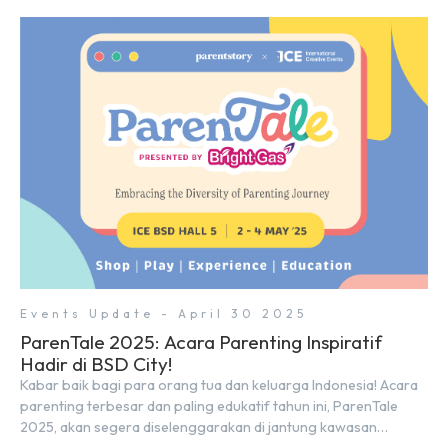
motor, serta ratusan industri pendukung. Tak hanya menjadi
pusat perhatian bagi para pecinta otomotif, GIIAS juga menjadi
tempat berkumpulnya komunitas dan pelaku industri untuk
menjalin […]
Events Update - April 30 2025
ParenTale 2025: Acara Parenting Inspiratif
Hadir di BSD City!
Kabar baik bagi para orang tua dan keluarga Indonesia! Acara
parenting terbesar dan paling edukatif tahun ini, ParenTale
2025, akan segera diselenggarakan di jantung kawasan
modern dan inovatif BSD City. Bertempat di Hall 5, ICE BSD,