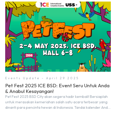
acara ini akan berlangsung selama tiga hari penuh, yaitu pada 2
hingga 4 Mei 2025. Diselenggarakan oleh Parentstory dan […]
Events Update - April 29 2025
Pet Fest 2025 ICE BSD: Event Seru Untuk Anda
& Anabul Kesayangan!
Pet Fest 2025 BSD City akan segera hadir kembali! Bersiaplah
untuk merasakan kemeriahan salah satu acara terbesar yang
dinanti para pencinta hewan di Indonesia. Tandai kalender Anda
—2 hingga 4 Mei 2025 di Hall 6-8, ICE BSD City! Di ajang Pet Fest