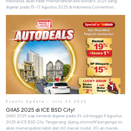
Indonesia, akan hadir memeriahkan BNI wondrX 2025 yang
digelar pada 15–17 Agustus 2025 di Indonesia Convention
Exhibition (ICE) BSD City, tepatnya di Hall 9, Booth Sinar Mas
Land. Partisipasi ini menjadi wujud komitmen Sinar Mas Land
dalam memberikan kemudahan dan pengalaman berbeda bagi
para pencari hunian […]
Events Update - July 22 2025
GIIAS 2025 di ICE BSD City!
GIIAS 2025 siap kembali digelar pada 24 Juli hingga 3 Agustus
2025 di ICE BSD City, Tangerang. Ajang otomotif bergengsi ini
akan menampilkan lebih dari 60 merek mobil, 20-an merek