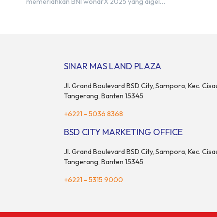
memeriahkan BNI wondrX 2025 yang digelar
akan menamp
pada 15–17 Agustus 2025 di Indonesia
20-an merek 
Convention Exhibition (ICE) BSD City,
pendukung. 
tepatnya di Hall 9, Booth Sinar Mas Land.
perhatian ba
Partisipasi ini menjadi wujud komitmen Sinar
juga menjad
Mas Land dalam memberikan kemudahan
komunitas da
dan pengalaman berbeda bagi para pencari
[…]
SINAR MAS LAND PLAZA
hunian […]
Jl. Grand Boulevard BSD City, Sampora, Kec. Cisa
Tangerang, Banten 15345
+6221 - 5036 8368
BSD CITY MARKETING OFFICE
Jl. Grand Boulevard BSD City, Sampora, Kec. Cisa
Tangerang, Banten 15345
+6221 - 5315 9000