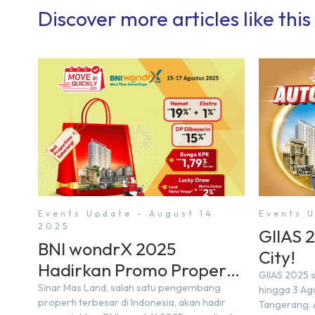
Discover more articles like this
Events Update - August 14
Events U
2025
GIIAS 
BNI wondrX 2025
City!
Hadirkan Promo Properti
GIIAS 2025 s
& Hadiah Eksklusif
Sinar Mas Land, salah satu pengembang
hingga 3 Agu
properti terbesar di Indonesia, akan hadir
Tangerang. 