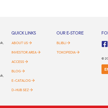
ilkan lebih dari 60 merek mobil,
akan segera diselenggarakan di 
motor, serta ratusan industri
kawasan modern dan inovatif BSD
Tak hanya menjadi pusat
Bertempat di Hall 5, ICE BSD, acar
gi para pecinta otomotif, GIIAS
berlangsung selama tiga hari pen
i tempat berkumpulnya
pada 2 hingga 4 Mei 2025. Disel
n pelaku industri untuk menjalin
oleh Parentstory dan […]
QUICK LINKS
OUR E-STORE
FO
uk,
ABOUT US
BLIBLI
INVESTOR AREA
TOKOPEDIA
©
2
ACCESS
E
BLOG
uk,
E-CATALOG
D-HUB SEZ