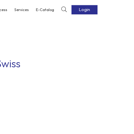
Login
cess
Services
E-Catalog
Swiss