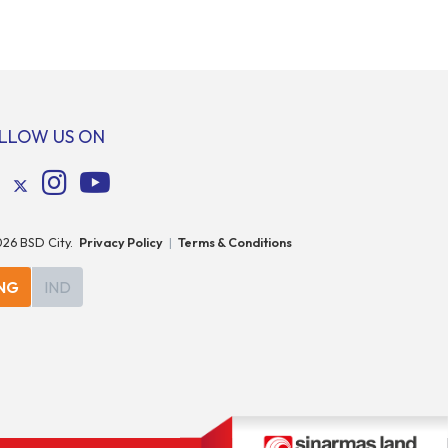
jantung
dinanti para pencinta hewan di Indonesia.
 City.
Tandai kalender Anda—2 hingga 4 Mei 2025 di
a ini akan
Hall 6-8, ICE BSD City! Di ajang Pet Fest 2025
uh, yaitu
ini, Anda dan hewan kesayanganmu bisa
enggarakan
menikmati beragam aktivitas interaktif
bersama komunitas pecinta […]
LLOW US ON
026
BSD City.
Privacy Policy
|
Terms & Conditions
NG
IND