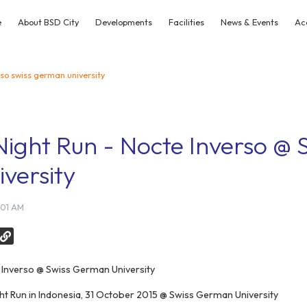
e
About BSD City
Developments
Facilities
News & Events
Ac
rso swiss german university
ight Run - Nocte Inverso @ 
versity
:01 AM
 Inverso @ Swiss German University
ht Run in Indonesia, 31 October 2015 @ Swiss German University