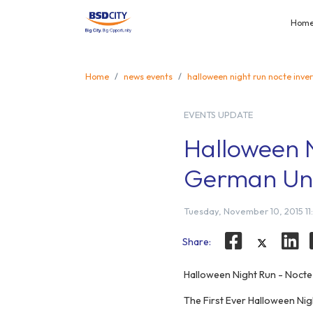
Hom
Home
news events
halloween night run nocte inve
EVENTS UPDATE
Halloween N
German Uni
Tuesday, November 10, 2015 11
Share:
Halloween Night Run - Nocte
The First Ever Halloween Nig