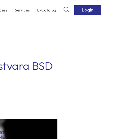
Login
cess
Services
E-Catalog
stvara BSD