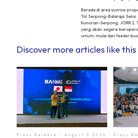
Berada di
area sunrise prop
Tol Serpong-Balaraja Seksi 
Kunciran-Serpong, JORR 2, T
yang akan segera beropera
umum, mulai dari
feeder bu
Discover more articles like this
Press Release - August 3 2026
Press Re