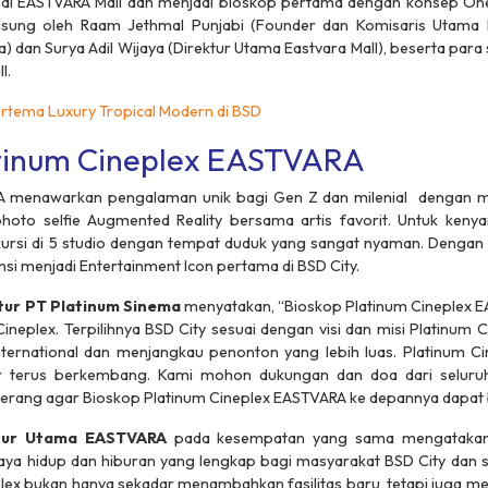
a di EASTVARA Mall dan menjadi bioskop pertama dengan konsep
One
angsung oleh Raam Jethmal Punjabi (
Founder
dan Komisaris Utama 
) dan Surya Adil Wijaya (Direktur Utama Eastvara Mall), beserta para 
l.
rtema Luxury Tropical Modern di BSD
tinum Cineplex EASTVARA
A menawarkan pengalaman unik bagi Gen Z dan milenial dengan m
photo selfie Augmented Reality
bersama artis favorit. Untuk ken
rsi di 5 studio dengan tempat duduk yang sangat nyaman. Dengan fasi
i menjadi Entertainment Icon pertama di BSD City.
ktur PT Platinum Sinema
menyatakan, “Bioskop Platinum Cineplex EA
ineplex. Terpilihnya BSD City sesuai dengan visi dan misi Platinum
nternational dan menjangkau penonton yang lebih luas. Platinum Cin
gar terus berkembang. Kami mohon dukungan dan doa dari seluru
rang agar Bioskop Platinum Cineplex EASTVARA ke depannya dapat 
ektur Utama EASTVARA
pada kesempatan yang sama mengatakan,
aya hidup dan hiburan yang lengkap bagi masyarakat BSD City dan s
lex bukan hanya sekadar menambahkan fasilitas baru, tetapi juga me