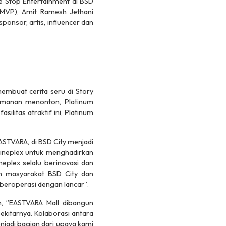
 Stop Entertainment
di BSD
MVP), Amit Ramesh Jethani
sponsor, artis,
influencer
dan
embuat cerita seru di
Story
yamanan menonton, Platinum
litas atraktif ini, Platinum
STVARA, di BSD City menjadi
 Cineplex untuk menghadirkan
eplex selalu berinovasi dan
h masyarakat BSD City dan
beroperasi dengan lancar”.
 ”EASTVARA Mall dibangun
ekitarnya. Kolaborasi antara
njadi bagian dari upaya kami