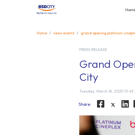
Hom
Home
news events
grand opening platinum cineple
PRESS RELEASE
Grand Open
City
Tuesday, March 18, 2025 10:43
Share: