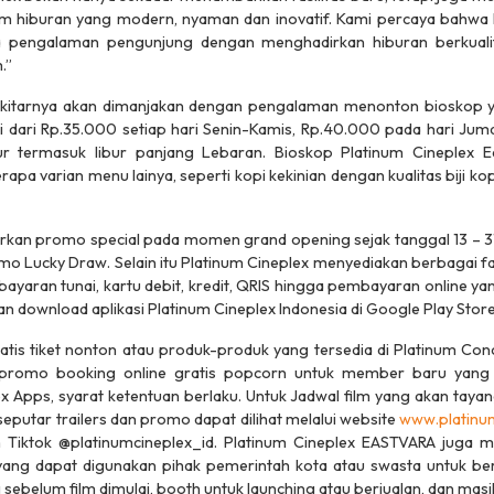
 hiburan yang modern, nyaman dan inovatif. Kami percaya bahwa k
pengalaman pengunjung dengan menghadirkan hiburan berkualitas
m.”
sekitarnya akan dimanjakan dengan pengalaman menonton bioskop
ai dari Rp.35.000 setiap hari Senin-Kamis, Rp.40.000 pada hari Jum
ur termasuk libur panjang Lebaran. Bioskop Platinum Cineplex
apa varian menu lainya, seperti kopi kekinian dengan kualitas biji k
rkan promo special pada momen grand opening sejak tanggal 13 – 3
mo Lucky Draw
. Selain itu Platinum Cineplex menyediakan berbagai f
ayaran tunai, kartu debit, kredit, QRIS hingga pembayaran online yan
 download aplikasi Platinum Cineplex Indonesia di Google Play Store
tis tiket nonton atau produk-produk yang tersedia di
Platinum Con
 promo booking online gratis popcorn untuk member baru yang 
x Apps, syarat ketentuan berlaku. Untuk Jadwal film yang akan tayan
seputar trailers dan promo dapat dilihat melalui website
www.platinum
n Tiktok @platinumcineplex_id. Platinum Cineplex EASTVARA juga 
ang dapat digunakan pihak pemerintah kota atau swasta untuk berp
sebelum film dimulai, booth untuk launching atau berjualan, dan mas