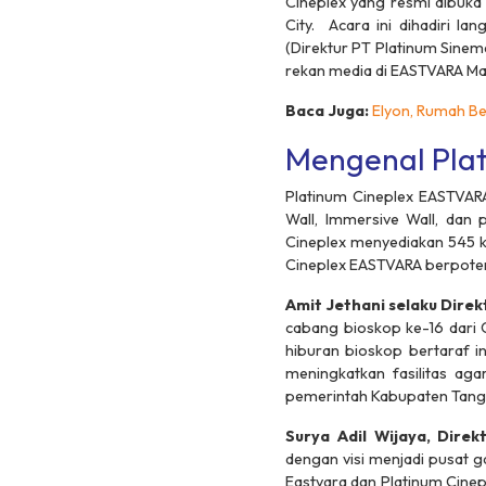
Cineplex yang resmi dibuk
City. Acara ini dihadiri l
(Direktur PT Platinum Sinema
rekan media di EASTVARA Mal
Baca Juga:
Elyon, Rumah Be
Mengenal Pla
Platinum Cineplex EASTVAR
Wall, Immersive Wall
, dan
Cineplex menyediakan 545 ku
Cineplex EASTVARA berpotens
Amit Jethani selaku Dire
cabang bioskop ke-16 dari C
hiburan bioskop bertaraf i
meningkatkan fasilitas a
pemerintah Kabupaten Tange
Surya Adil Wijaya, Dir
dengan visi menjadi pusat g
Eastvara dan Platinum Cinep