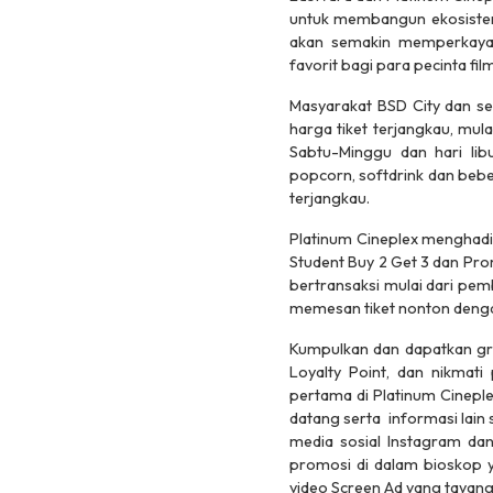
untuk membangun ekosistem
akan semakin memperkaya 
favorit bagi para pecinta fil
Masyarakat BSD City dan 
harga tiket terjangkau, mul
Sabtu-Minggu dan hari lib
popcorn
,
softdrink
dan beber
terjangkau.
Platinum Cineplex menghadi
Student Buy 2 Get 3
dan
Pro
bertransaksi mulai dari pemb
memesan tiket nonton dengan
Kumpulkan dan dapatkan gra
Loyalty Point
, dan nikmati
pertama di Platinum Cineple
datang serta informasi lain 
media sosial Instagram da
promosi di dalam bioskop y
video Screen Ad yang tayang 