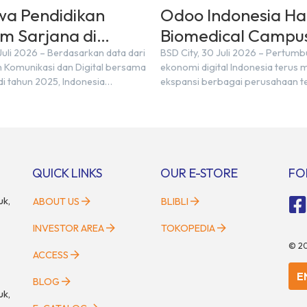
wa Pendidikan
Odoo Indonesia Had
m Sarjana di
Biomedical Campu
 University, BSD
Digital Hub, BSD Ci
 Juli 2026 – Berdasarkan data dari
BSD City, 30 Juli 2026 – Pertum
 Komunikasi dan Digital bersama
ekonomi digital Indonesia terus
i tahun 2025, Indonesia
ekspansi berbagai perusahaan t
n masih membutuhkan sekitar 3
global. Laporan e-Conomy SEA 
 digital hingga tahun 2030 atau
Google, Temasek, dan Bain & C
n 600 ribu tenaga digital baru
menempatkan Indonesia sebagai 
nnya untuk mendukung
pasar digital terbesar di Asia Te
ransformasi digital di berbagai
dengan nilai ekonomi hampir me
egis. Kebutuhan tersebut
US$100 miliar, tumbuh sebesar 
QUICK LINKS
OUR E-STORE
FO
 pengembangan sumber daya […]
dibandingkan dengan tahun seb
Kondisi ini […]
uk,
ABOUT US
BLIBLI
INVESTOR AREA
TOKOPEDIA
©
2
ACCESS
E
BLOG
uk,