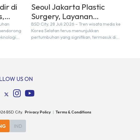
ir di
Seoul Jakarta Plastic
s,
Surgery, Layanan
ty
Kesehatan Terbaru di
buhan
BSD City, 28 Juli 2026 – Tren wisata medis ke
 mendorong
Korea Selatan terus menunjukkan
BSD City
eknologi
pertumbuhan yang signifikan, termasuk di
2025 oleh
kalangan wisatawan asal Indonesia. Data
ompany
Korea Tourism Organization (KTO) mencatat
salah satu
jumlah wisatawan medis asal Indonesia pada
nggara
tahun 2023 mencapai sekitar 6.449 orang,
ncapai
meningkat hingga sekitar 10.000 orang pada
14%
tahun 2024 atau tumbuh hampir 75%.
LLOW US ON
elumnya.
Lonjakan besar […]
026
BSD City.
Privacy Policy
|
Terms & Conditions
NG
IND