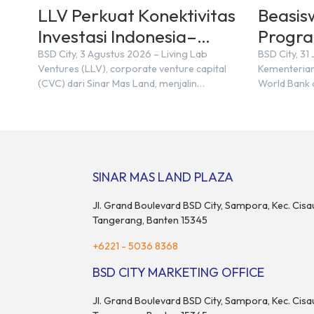
LLV Perkuat Konektivitas
Beasis
Investasi Indonesia–
Progra
Jepang (FDI) pada 2025
Monash
BSD City, 3 Agustus 2026 – Living Lab
BSD City, 31
Ventures (LLV), corporate venture capital
Kementerian
City
(CVC) dari Sinar Mas Land, menjalin
World Bank d
kemitraan strategis dengan PT Nihon M&A
diperkiraka
Center Indonesia (NMAI), bagian dari Nihon
juta talenta
M&A Center Holdings Inc. Kemitraan tersebut
setara denga
ditandai dengan penandatanganan
setiap tahu
Memorandum of Understanding (MoU) oleh
percepatan t
Bayu Seto (Partner at Living Lab Ventures)
sektor strat
SINAR MAS LAND PLAZA
dan Kosuke Kawata […]
menjadikan
Jl. Grand Boulevard BSD City, Sampora, Kec. Cisa
Tangerang, Banten 15345
+6221 - 5036 8368
BSD CITY MARKETING OFFICE
Jl. Grand Boulevard BSD City, Sampora, Kec. Cisa