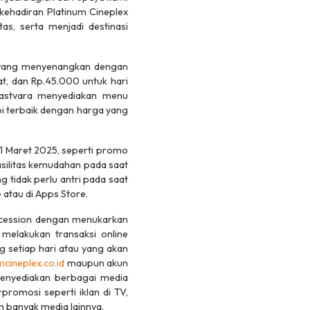
ehadiran Platinum Cineplex
, serta menjadi destinasi
 yang menyenangkan dengan
at, dan Rp.45.000 untuk hari
 Eastvara menyediakan menu
opi terbaik dengan harga yang
1 Maret 2025, seperti promo
asilitas kemudahan pada saat
g tidak perlu antri pada saat
 atau di Apps Store.
cession
dengan menukarkan
melakukan transaksi online
g setiap hari atau yang akan
cineplex.co.id
maupun akun
menyediakan berbagai media
romosi seperti iklan di TV,
ih banyak media lainnya.