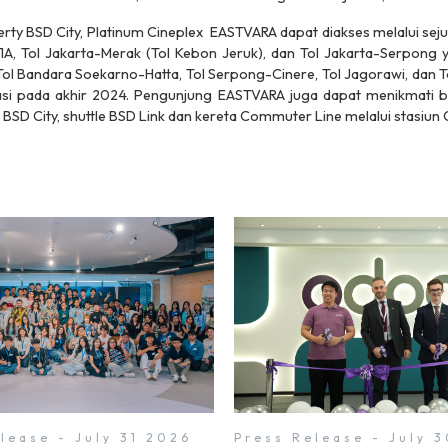
erty
BSD City, Platinum Cineplex EASTVARA dapat diakses melalui seju
1A, Tol Jakarta-Merak (Tol Kebon Jeruk), dan Tol Jakarta-Serpong 
ol Bandara Soekarno-Hatta, Tol Serpong-Cinere, Tol Jagorawi, dan T
si pada akhir 2024. Pengunjung EASTVARA juga dapat menikmati be
s
BSD City,
shuttle
BSD Link dan kereta Commuter Line melalui stasiun 
lease - July 31 2026
Press Release - July 