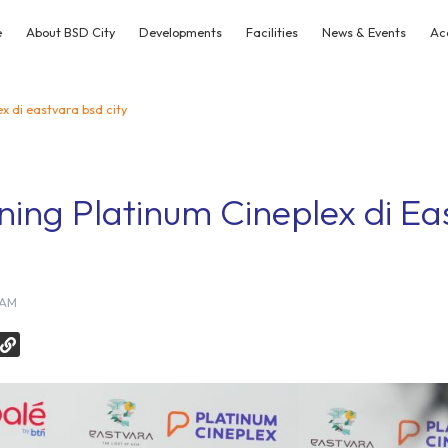
e
About BSD City
Developments
Facilities
News & Events
Ac
x di eastvara bsd city
ing Platinum Cineplex di Ea
 AM