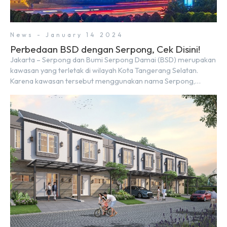
News - January 14 2024
Perbedaan BSD dengan Serpong, Cek Disini!
Jakarta – Serpong dan Bumi Serpong Damai (BSD) merupakan
kawasan yang terletak di wilayah Kota Tangerang Selatan.
Karena kawasan tersebut menggunakan nama Serpong,
mungkin banyak di antara kita yang mengira kedua wilayah ini
merupakan tempat yang sama. Padahal anggapan tersebut
kurang tepat. Sebab Serpong dan BSD merupakan dua
kawasan yang berbeda. Berikut penjelasannya. Baca Juga: […]