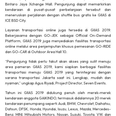
Bintaro Jaya Xchange Mall. Pengunjung dapat memarkirkan
kendaraan di pusat-pusat perbelanjaan tersebut dan
meneruskan perjalanan dengan shuttle bus gratis ke GIIAS di
ICE BSD City.
Layanan transportasi online juga tersedia di GIIAS 2019.
Bekerjasama dengan GO-JEK sebagai Official On-Demand
Platform, GIIAS 2019 juga menyediakan fasilitas transportasi
online melalui area penjemputan khusus pemesanan GO-RIDE
dan GO-CAR di Outdoor Area Hall 10.
“Pengunjung tidak perlu takut akan akses yang sulit menuju
area pameran GIIAS 2019, kami siapkan berbagai fasilitas
transportasi menuju GIIAS 2019 yang terintegrasi dengan
sarana transportasi Jakarta saat ini. Lengkap, mudah dan
nyaman,” ungkap Agus Riyadi, Project Director, Seven Events.
Tahun ini GIIAS 2019 didukung penuh oleh merek-merek
kendaraan anggota GAIKINDO, termasuk didalamnya 20 merek
kendaraan penumpang seperti Audi, BMW, Chevrolet, Daihatsu,
Datsun, DFSK, Honda, Hyundai, Isuzu, Lexus, Mazda, Mercedes-
Benz, MINI, Mitsubishi Motors, Nissan, Suzuki, Toyota, VW, dan