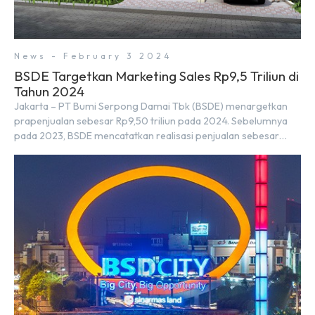
News - February 3 2024
BSDE Targetkan Marketing Sales Rp9,5 Triliun di
Tahun 2024
Jakarta – PT Bumi Serpong Damai Tbk (BSDE) menargetkan
prapenjualan sebesar Rp9,50 triliun pada 2024. Sebelumnya
pada 2023, BSDE mencatatkan realisasi penjualan sebesar
Rp9,50 triliun yang melampaui target prapenjualan sebesar
Rp8,80 triliun. Menurut Direktur BSDE Hermawan Wijaya
menghadapi 2024, kondisi ekonomi global maupun nasional
dapat memengaruhi pertimbangan masyarakat untuk
membeli rumah maupun investasi di sektor […]