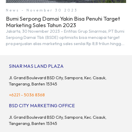
News - November 30 2023
Bumi Serpong Damai Yakin Bisa Penuhi Target
Marketing Sales Tahun 2023
Jakarta, 30 November 2023 – Entitas Grup Sinarmas, PT Bumi
Serpong Damai Tbk (BSDE) optimistis bisa mencapai target
pra penjualan alias marketing sales senilai Rp 8,8 triliun hingga
tutup 2023. Direktur Bumi Serpong Damai Hermawan Wijaya
menjelaskan dengan pencapain per September 2023 dan
adanya insentif PPN DTP, BSDE optimistis bisa melampaui
SINAR MAS LAND PLAZA
target. “Kami yakin target […]
Jl. Grand Boulevard BSD City, Sampora, Kec. Cisauk,
Tangerang, Banten 15345
+6221 - 5036 8368
BSD CITY MARKETING OFFICE
Jl. Grand Boulevard BSD City, Sampora, Kec. Cisauk,
Tangerang, Banten 15345