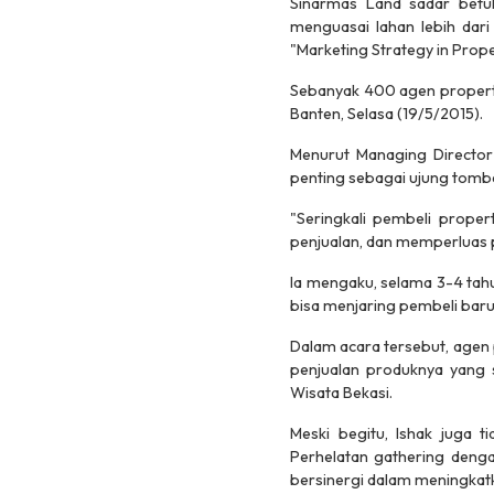
Sinarmas Land sadar betu
menguasai lahan lebih dar
"Marketing Strategy in Prope
Sebanyak 400 agen properti 
Banten, Selasa (19/5/2015).
Menurut Managing Director
penting sebagai ujung tomb
"Seringkali pembeli propert
penjualan, dan memperluas pe
Ia mengaku, selama 3-4 tahu
bisa menjaring pembeli baru
Dalam acara tersebut, agen 
penjualan produknya yang s
Wisata Bekasi.
Meski begitu, Ishak juga 
Perhelatan gathering denga
bersinergi dalam meningkatk