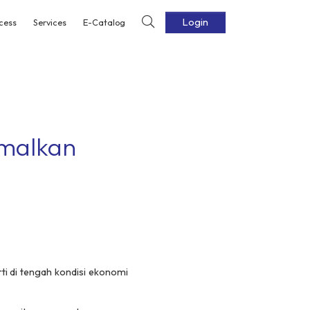
Login
cess
Services
E-Catalog
imalkan
i di tengah kondisi ekonomi