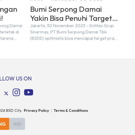
engan
Bumi Serpong Damai
!
Yakin Bisa Penuhi Target
Marketing Sales Tahun
rpong Damai
Jakarta, 30 November 2023 – Entitas Grup
erletak di
Sinarmas, PT Bumi Serpong Damai Tbk
2023
 Karena
(BSDE) optimistis bisa mencapai target pra
n nama
penjualan alias marketing sales senilai Rp 8,8
ra kita yang
triliun hingga tutup 2023. Direktur Bumi
pakan tempat
Serpong Damai Hermawan Wijaya
ersebut
menjelaskan dengan pencapain per
n BSD
September 2023 dan adanya insentif PPN
erbeda.
DTP, BSDE optimistis bisa melampaui target.
LLOW US ON
: […]
“Kami yakin target […]
026
BSD City.
Privacy Policy
|
Terms & Conditions
NG
IND