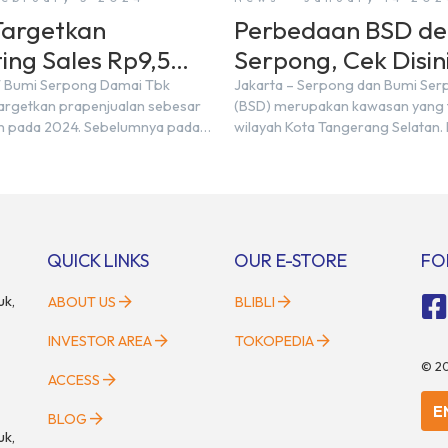
argetkan
Perbedaan BSD d
ing Sales Rp9,5
Serpong, Cek Disini
 di Tahun 2024
T Bumi Serpong Damai Tbk
Jakarta – Serpong dan Bumi Se
rgetkan prapenjualan sebesar
(BSD) merupakan kawasan yang t
iun pada 2024. Sebelumnya pada
wilayah Kota Tangerang Selatan.
mencatatkan realisasi penjualan
kawasan tersebut menggunaka
,50 triliun yang melampaui
Serpong, mungkin banyak di anta
njualan sebesar Rp8,80 triliun.
mengira kedua wilayah ini meru
ektur BSDE Hermawan Wijaya
yang sama. Padahal anggapan t
2024, kondisi ekonomi global
kurang tepat. Sebab Serpong da
ional dapat memengaruhi
merupakan dua kawasan yang b
QUICK LINKS
OUR E-STORE
FO
an masyarakat untuk membeli
Berikut penjelasannya. Baca Juga
n investasi di sektor […]
uk,
ABOUT US
BLIBLI
INVESTOR AREA
TOKOPEDIA
©
2
ACCESS
E
BLOG
uk,