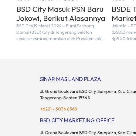
BSD City Masuk PSN Baru
BSDE T
Jokowi, Berikut Alasannya
Market
Triliun
BSD City,19 Maret 2024 – Bumi Serpong
Jakarta – P
Damai (BSD) City di Tangerang Selatan
(BSDE) mena
secara resmi diumumkan oleh Presiden Joko
Rp9,50 tril
Widodo sebagai salah satu Proyek Strategis
2023, BSDE 
Nasional (PSN) yang baru. Pengumuman ini
sebesar Rp9
dibuat oleh Menteri Koordinator Bidang
target prape
Perekonomian, Airlangga Hartarto, setelah
Menurut Dir
Rapat Terbatas (ratas) bersama Jokowi di
menghadapi 
Istana Kepresidenan pada hari Senin, 18 Maret
maupun nas
SINAR MAS LAND PLAZA
2024. Selain […]
pertimbang
rumah maupu
Jl. Grand Boulevard BSD City, Sampora, Kec. Cisa
Tangerang, Banten 15345
+6221 - 5036 8368
BSD CITY MARKETING OFFICE
Jl. Grand Boulevard BSD City, Sampora, Kec. Cisa