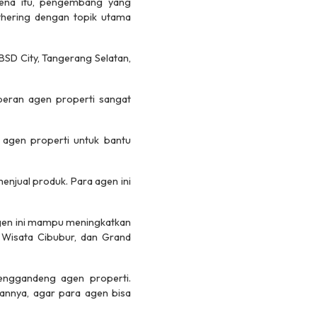
rena itu, pengembang yang
thering dengan topik utama
BSD City, Tangerang Selatan,
peran agen properti sangat
uh agen properti untuk bantu
enjual produk. Para agen ini
 agen ini mampu meningkatkan
 Wisata Cibubur, dan Grand
menggandeng agen properti.
uannya, agar para agen bisa