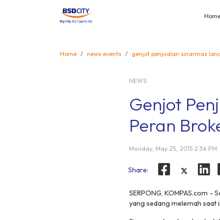
Hom
Home
news events
genjot penjualan sinarmas lan
NEWS
Genjot Pen
Peran Brok
Monday, May 25, 2015 2:34 PM
Share:
SERPONG, KOMPAS.com - Sala
yang sedang melemah saat i