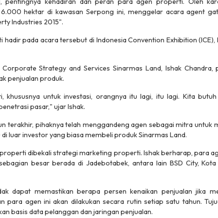
l, pentingnya kehadiran dan peran para agen properti. Oleh ka
i 6.000 hektar di kawasan Serpong ini, menggelar acara agent ga
rty Industries 2015".
hadir pada acara tersebut di Indonesia Convention Exhibition (ICE), 
 Corporate Strategy and Services Sinarmas Land, Ishak Chandra, 
ak penjualan produk.
i, khususnya untuk investasi, orangnya itu lagi, itu lagi. Kita but
netrasi pasar," ujar Ishak.
n terakhir, pihaknya telah menggandeng agen sebagai mitra untuk m
 di luar investor yang biasa membeli produk Sinarmas Land.
properti dibekali strategi marketing properti. Ishak berharap, para
ebagian besar berada di Jadebotabek, antara lain BSD City, Kota
tidak dapat memastikan berapa persen kenaikan penjualan jika 
n para agen ini akan dilakukan secara rutin setiap satu tahun. Tuj
an basis data pelanggan dan jaringan penjualan.