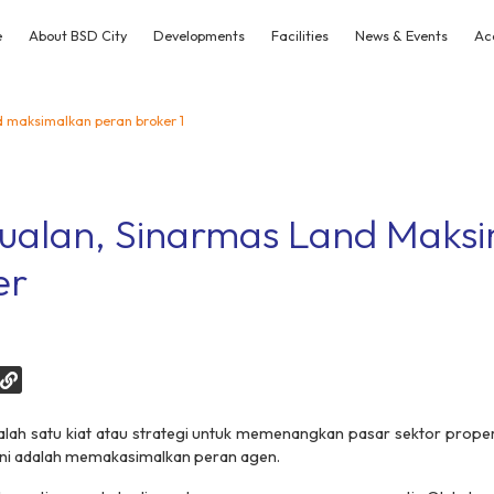
e
About BSD City
Developments
Facilities
News & Events
Ac
d maksimalkan peran broker 1
jualan, Sinarmas Land Maks
er
h satu kiat atau strategi untuk memenangkan pasar sektor propert
ni adalah memakasimalkan peran agen.