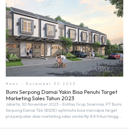
merupakan tempat yang sama. Padahal anggapan tersebut
kurang tepat. Sebab Serpong dan BSD merupakan dua
kawasan yang berbeda. Berikut penjelasannya. Baca Juga: […]
News - November 30 2023
Bumi Serpong Damai Yakin Bisa Penuhi Target
Marketing Sales Tahun 2023
Jakarta, 30 November 2023 – Entitas Grup Sinarmas, PT Bumi
Serpong Damai Tbk (BSDE) optimistis bisa mencapai target
pra penjualan alias marketing sales senilai Rp 8,8 triliun hingga
tutup 2023. Direktur Bumi Serpong Damai Hermawan Wijaya
menjelaskan dengan pencapain per September 2023 dan