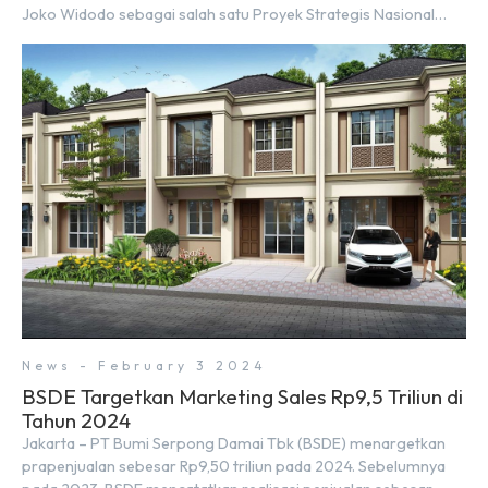
Joko Widodo sebagai salah satu Proyek Strategis Nasional
(PSN) yang baru. Pengumuman ini dibuat oleh Menteri
Koordinator Bidang Perekonomian, Airlangga Hartarto, setelah
Rapat Terbatas (ratas) bersama Jokowi di Istana Kepresidenan
pada hari Senin, 18 Maret 2024. Selain […]
News - February 3 2024
BSDE Targetkan Marketing Sales Rp9,5 Triliun di
Tahun 2024
Jakarta – PT Bumi Serpong Damai Tbk (BSDE) menargetkan
prapenjualan sebesar Rp9,50 triliun pada 2024. Sebelumnya