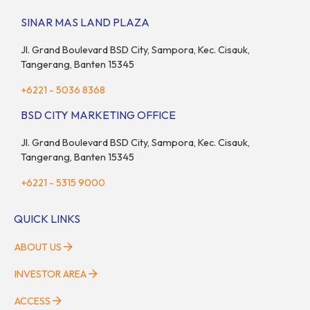
adanya insentif PPN DTP, BSDE optimistis bisa melampaui
SINAR MAS LAND PLAZA
target. “Kami yakin target […]
Jl. Grand Boulevard BSD City, Sampora, Kec. Cisauk,
Tangerang, Banten 15345
+6221 - 5036 8368
BSD CITY MARKETING OFFICE
Jl. Grand Boulevard BSD City, Sampora, Kec. Cisauk,
Tangerang, Banten 15345
+6221 - 5315 9000
QUICK LINKS
ABOUT US
INVESTOR AREA
ACCESS