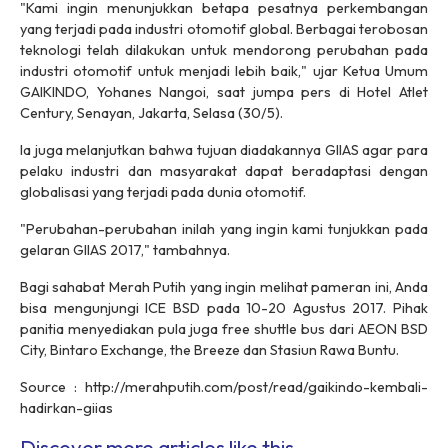
"Kami ingin menunjukkan betapa pesatnya perkembangan
yang terjadi pada industri otomotif global. Berbagai terobosan
teknologi telah dilakukan untuk mendorong perubahan pada
industri otomotif untuk menjadi lebih baik," ujar Ketua Umum
GAIKINDO, Yohanes Nangoi, saat jumpa pers di Hotel Atlet
Century, Senayan, Jakarta, Selasa (30/5).
Ia juga melanjutkan bahwa tujuan diadakannya GIIAS agar para
pelaku industri dan masyarakat dapat beradaptasi dengan
globalisasi yang terjadi pada dunia otomotif.
"Perubahan-perubahan inilah yang ingin kami tunjukkan pada
gelaran GIIAS 2017," tambahnya.
Bagi sahabat Merah Putih yang ingin melihat pameran ini, Anda
bisa mengunjungi ICE BSD pada 10-20 Agustus 2017. Pihak
panitia menyediakan pula juga
free shuttle bus
dari AEON BSD
City, Bintaro Exchange, the Breeze dan Stasiun Rawa Buntu.
Source : http://merahputih.com/post/read/gaikindo-kembali-
hadirkan-giias
Discover more articles like this