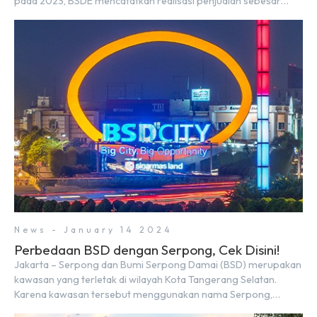
pada 2023, BSDE mencatatkan realisasi penjualan sebesar
Rp9,50 triliun yang melampaui target prapenjualan sebesar
Rp8,80 triliun. Menurut Direktur BSDE Hermawan Wijaya
menghadapi 2024, kondisi ekonomi global maupun nasional
dapat memengaruhi pertimbangan masyarakat untuk
membeli rumah maupun investasi di sektor […]
News - January 14 2024
Perbedaan BSD dengan Serpong, Cek Disini!
Jakarta – Serpong dan Bumi Serpong Damai (BSD) merupakan
kawasan yang terletak di wilayah Kota Tangerang Selatan.
Karena kawasan tersebut menggunakan nama Serpong,
mungkin banyak di antara kita yang mengira kedua wilayah ini