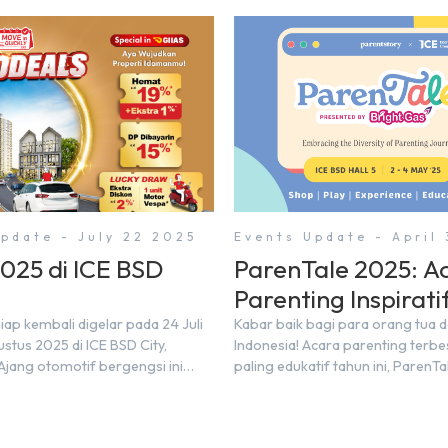
pdate - July 22 2025
Events Update - April
2025 di ICE BSD
ParenTale 2025: A
Parenting Inspirati
di BSD City!
iap kembali digelar pada 24 Juli
Kabar baik bagi para orang tua 
stus 2025 di ICE BSD City,
Indonesia! Acara parenting terbe
Ajang otomotif bergengsi ini
paling edukatif tahun ini, ParenTa
ilkan lebih dari 60 merek mobil,
akan segera diselenggarakan di 
motor, serta ratusan industri
kawasan modern dan inovatif BSD
Tak hanya menjadi pusat
Bertempat di Hall 5, ICE BSD, acar