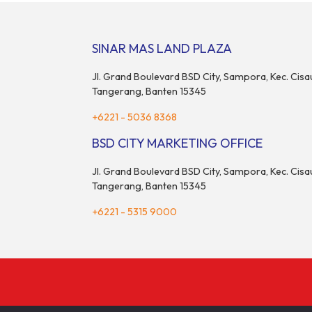
perhatian ba
Partisipasi ini menjadi wujud komitmen Sinar
juga menjad
Mas Land dalam memberikan kemudahan
komunitas da
dan pengalaman berbeda bagi para pencari
[…]
SINAR MAS LAND PLAZA
hunian […]
Jl. Grand Boulevard BSD City, Sampora, Kec. Cisa
Tangerang, Banten 15345
+6221 - 5036 8368
BSD CITY MARKETING OFFICE
Jl. Grand Boulevard BSD City, Sampora, Kec. Cisa
Tangerang, Banten 15345
+6221 - 5315 9000