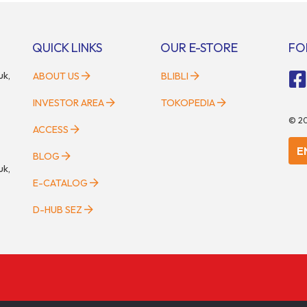
gi para pecinta otomotif, GIIAS
berlangsung selama tiga hari pen
i tempat berkumpulnya
pada 2 hingga 4 Mei 2025. Disel
n pelaku industri untuk menjalin
oleh Parentstory dan […]
QUICK LINKS
OUR E-STORE
FO
uk,
ABOUT US
BLIBLI
INVESTOR AREA
TOKOPEDIA
©
2
ACCESS
E
BLOG
uk,
E-CATALOG
D-HUB SEZ