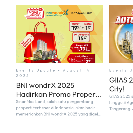
Events Update - August 14
Events U
2025
GIIAS 
BNI wondrX 2025
City!
Hadirkan Promo Properti
GIIAS 2025 s
& Hadiah Eksklusif
Sinar Mas Land, salah satu pengembang
hingga 3 Agu
properti terbesar di Indonesia, akan hadir
Tangerang. 
memeriahkan BNI wondrX 2025 yang digelar
akan menamp
pada 15–17 Agustus 2025 di Indonesia
20-an merek 
Convention Exhibition (ICE) BSD City,
pendukung. 
tepatnya di Hall 9, Booth Sinar Mas Land.