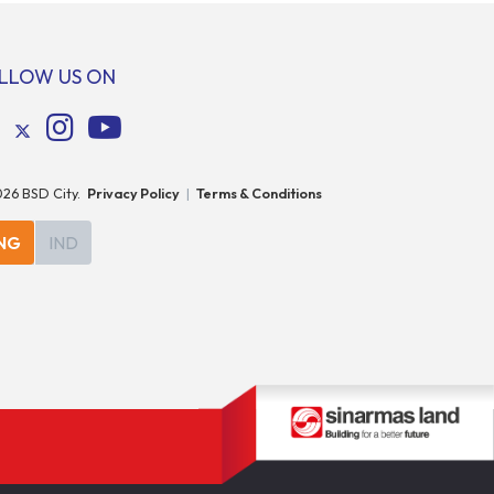
uh, yaitu
ini, Anda dan hewan kesayanganmu bisa
enggarakan
menikmati beragam aktivitas interaktif
bersama komunitas pecinta […]
LLOW US ON
026
BSD City.
Privacy Policy
|
Terms & Conditions
NG
IND