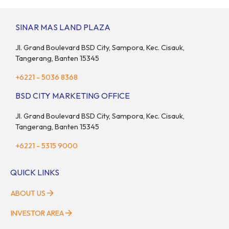
mencukupi kebutuhan keluarga inti (pasangan dan anak)
sekaligus menyokong orang tua di waktu bersamaan.
SINAR MAS LAND PLAZA
Fenomena urban ini kian marak di kota-kota besar, termasuk di
kawasan berkembang […]
Jl. Grand Boulevard BSD City, Sampora, Kec. Cisauk,
Tangerang, Banten 15345
+6221 - 5036 8368
BSD CITY MARKETING OFFICE
Jl. Grand Boulevard BSD City, Sampora, Kec. Cisauk,
Tangerang, Banten 15345
+6221 - 5315 9000
QUICK LINKS
ABOUT US
INVESTOR AREA