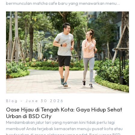
bermunculan matcha cafe baru yang menawarkan menu
autentik, konsep visual yang estetik, serta atmosfer yang
nyaman, baik untuk produktif bekerja (WFC) maupun sekadar
bersantai bersama orang terdekat. Kabar baiknya, deretan
kafe hits ini tersebar di lokasi-lokasi strategis yang sangat […]
Blog - June 30 2026
Oase Hijau di Tengah Kota: Gaya Hidup Sehat
Urban di BSD City
Mendambakan jalur lari yang nyaman kini tidak perlu lagi
membuat Anda terjebak kemacetan menuju pusat kota atau
berdesakan di arena olahraga yang padat. Bagi warga BSD