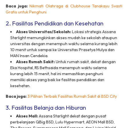
Baca juga:
Nikmati Olahraga di Clubhouse Tanakayu Svasti
Gratis untuk Penghuni
2. Fasilitas Pendidikan dan Kesehatan
Akses Universitas/Sekolah:
Lokasi strategis Assana
Starlight memungkinkan akses mudah ke sekolah ataupun
universitas dengan menempuh waktu selama kurang lebih
10 menit untuk sampai ke Universitas Prasetya Mulya dan
MAN Insan Cendekia.
Akses Rumah Sakit:
Untuk rumah sakit, dekat dengan
Eka Hospital, RS Bethsaida menempuh waktu selama
kurang lebih 15 menit, hal ini memastikan penghuni
memiliki akses yang baik ke fasilitas pendidikan dan
kesehatan.
Baca juga:
3 Pilihan Terbaik Fasilitas Rumah Sakit di BSD City
3. Fasilitas Belanja dan Hiburan
Akses Mall:
Assana Starlight dekat dengan pusat
perbelanjaan QBig BSD, Lulu Hypermart, AEON Mall BSD,
The Breeze, Summarecon Mall Serpong, dan Living World