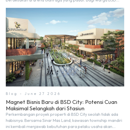
City, berolahraga rutin bisa dinikmati langsung di lingkungan
sekitar yang rindang, estetik, dan menenangkan. Sebagai
kawasan township terpadu, BSD City terus bertransformasi
menjadi area hunian modern yang sangat mendukung […]
Blog - June 27 2026
Magnet Bisnis Baru di BSD City: Potensi Cuan
Maksimal Selangkah dari Stasiun
Perkembangan proyek properti di BSD City seolah tidak ada
habisnya. Bersama Sinar Mas Land, kawasan township mandiri
ini kembali menjawab kebutuhan para pelaku usaha akan