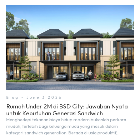
ruang komersial yang menjanjikan lewat kehadiran Wander
Alley Walk. Ruko terbaru di BSD City ini datang dengan
keunggulan geografis yang sangat strategis. Letaknya
menempel langsung dengan dua pusat pergerakan massa […]
Blog - June 3 2026
Rumah Under 2M di BSD City: Jawaban Nyata
untuk Kebutuhan Generasi Sandwich
Menghadapi tekanan biaya hidup modern bukanlah perkara
mudah, terlebih bagi keluarga muda yang masuk dalam
kategori sandwich generation. Berada di usia produktif,
kelompok ini memikul tanggung jawab finansial ganda: