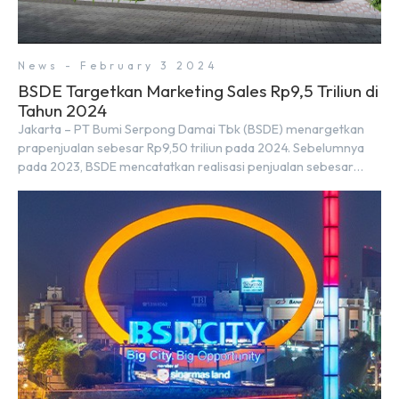
News - February 3 2024
BSDE Targetkan Marketing Sales Rp9,5 Triliun di
Tahun 2024
Jakarta – PT Bumi Serpong Damai Tbk (BSDE) menargetkan
prapenjualan sebesar Rp9,50 triliun pada 2024. Sebelumnya
pada 2023, BSDE mencatatkan realisasi penjualan sebesar
Rp9,50 triliun yang melampaui target prapenjualan sebesar
Rp8,80 triliun. Menurut Direktur BSDE Hermawan Wijaya
menghadapi 2024, kondisi ekonomi global maupun nasional
dapat memengaruhi pertimbangan masyarakat untuk
membeli rumah maupun investasi di sektor […]