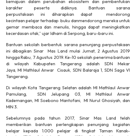
kemajuan dalam perubahan ekosistem dan pembentukan
karakter peserta didiknya. Bantuan sarana
perpustakaan ini diharapkan dapat mendorong
kecintaan pelajar terhadap buku danmendorong mereka untuk
gemar membaca dan menulis, hingga dapat meningkatkan
kecerdasan otak,” ujar Idham di Serpong, baru-baru ini.
Bantuan sekolah berbentuk sarana penunjang perpustakaan
ini dibagikan Sinar Mas Land mulai Jumat, 2 Agustus 2019
hingga Rabu, 7 Agustus 2019. Ke-10 sekolah penerima bantuan
di wilayah Kabupaten Tangerang adalah SDN Mekar
Jaya, MI Mathlaul Anwar Cisauk, SDN Balaraja 1, SDN Saga VI
Tangerang.
Di wilayah Kota Tangerang Selatan adalah MI Mathlaul Anwar
Pamulang, SDN Jelupang 03, MI Mathlaul Anwar
Kademangan, MI Soebono Mantofani, MI Nurul Ghosiyah, dan
MIN 3.
Sebelumnya pada tahun 2017, Sinar Mas Land telah
memberikan bantuan perlengkapan penunjang kegiatan
belajar kepada 1.000 pelajar di tingkat Taman Kanak-