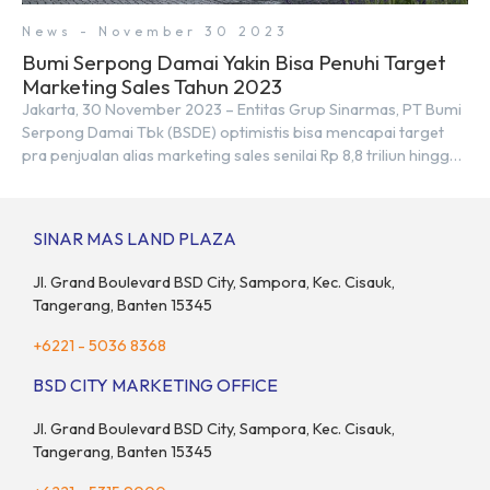
News - November 30 2023
Bumi Serpong Damai Yakin Bisa Penuhi Target
Marketing Sales Tahun 2023
Jakarta, 30 November 2023 – Entitas Grup Sinarmas, PT Bumi
Serpong Damai Tbk (BSDE) optimistis bisa mencapai target
pra penjualan alias marketing sales senilai Rp 8,8 triliun hingga
tutup 2023. Direktur Bumi Serpong Damai Hermawan Wijaya
menjelaskan dengan pencapain per September 2023 dan
adanya insentif PPN DTP, BSDE optimistis bisa melampaui
SINAR MAS LAND PLAZA
target. “Kami yakin target […]
Jl. Grand Boulevard BSD City, Sampora, Kec. Cisauk,
Tangerang, Banten 15345
+6221 - 5036 8368
BSD CITY MARKETING OFFICE
Jl. Grand Boulevard BSD City, Sampora, Kec. Cisauk,
Tangerang, Banten 15345