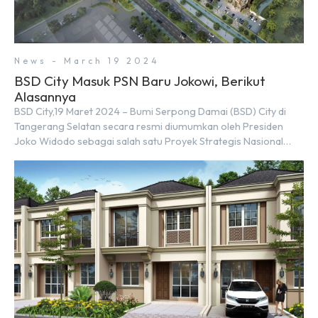
News - March 19 2024
BSD City Masuk PSN Baru Jokowi, Berikut
Alasannya
BSD City,19 Maret 2024 – Bumi Serpong Damai (BSD) City di
Tangerang Selatan secara resmi diumumkan oleh Presiden
Joko Widodo sebagai salah satu Proyek Strategis Nasional
(PSN) yang baru. Pengumuman ini dibuat oleh Menteri
Koordinator Bidang Perekonomian, Airlangga Hartarto, setelah
Rapat Terbatas (ratas) bersama Jokowi di Istana Kepresidenan
pada hari Senin, 18 Maret 2024. Selain […]