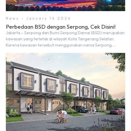
News - January 14 2024
Perbedaan BSD dengan Serpong, Cek Disini!
Jakarta – Serpong dan Bumi Serpong Damai (BSD) merupakan
kawasan yang terletak di wilayah Kota Tangerang Selatan.
Karena kawasan tersebut menggunakan nama Serpong,
mungkin banyak di antara kita yang mengira kedua wilayah ini
merupakan tempat yang sama. Padahal anggapan tersebut
kurang tepat. Sebab Serpong dan BSD merupakan dua
kawasan yang berbeda. Berikut penjelasannya. Baca Juga: […]