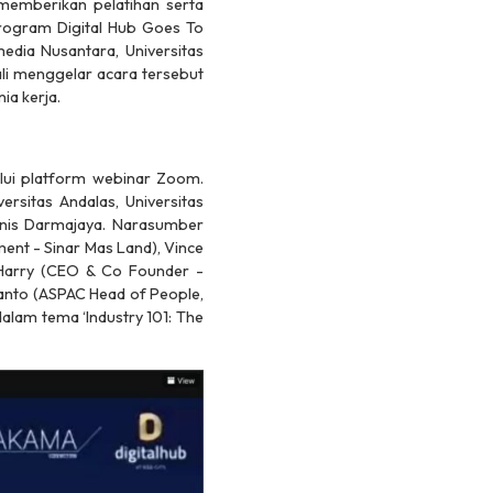
 memberikan pelatihan serta
program Digital Hub Goes To
media Nusantara, Universitas
bali menggelar acara tersebut
ia kerja.
lui
platform
webinar Zoom.
rsitas Andalas, Universitas
Bisnis Darmajaya. Narasumber
ent - Sinar Mas Land), Vince
Harry (CEO & Co Founder -
lianto (ASPAC Head of People,
 dalam tema
‘Industry 101: The