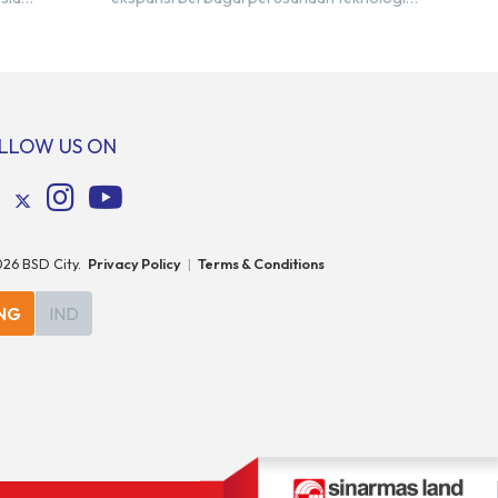
 sekitar 3
global. Laporan e-Conomy SEA 2025 oleh
 2030 atau
Google, Temasek, dan Bain & Company
gital baru
menempatkan Indonesia sebagai salah satu
ng
pasar digital terbesar di Asia Tenggara
di berbagai
dengan nilai ekonomi hampir mencapai
ebut
US$100 miliar, tumbuh sebesar 14%
LLOW US ON
er daya […]
dibandingkan dengan tahun sebelumnya.
Kondisi ini […]
026
BSD City.
Privacy Policy
|
Terms & Conditions
NG
IND