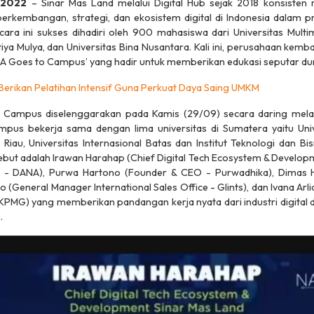
 2022
– Sinar Mas Land melalui Digital Hub sejak 2018 konsisten
perkembangan, strategi, dan ekosistem digital di Indonesia dalam 
ara ini sukses dihadiri oleh 900 mahasiswa dari Universitas Multi
tiya Mulya, dan Universitas Bina Nusantara. Kali ini, perusahaan kem
A Goes to Campus’ yang hadir untuk memberikan edukasi seputar dun
Berikan Pelatihan Intensif Guna Perkuat Daya Saing UMKM
 Campus diselenggarakan pada Kamis (29/09) secara daring mela
pus bekerja sama dengan lima universitas di Sumatera yaitu Unive
 Riau, Universitas Internasional Batas dan Institut Teknologi dan 
ebut adalah Irawan Harahap (Chief Digital Tech Ecosystem & Developm
 - DANA), Purwa Hartono (Founder & CEO - Purwadhika), Dimas 
o (General Manager International Sales Office - Glints), dan Ivana Ar
KPMG) yang memberikan pandangan kerja nyata dari industri digital
’
.