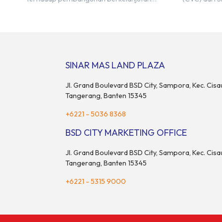
melalui pengembangan BSD Urbanatura Eco
kemitraan s
Urban Park, sebuah ruang terbuka hijau
Center Indon
multifungsi dengan jalur sungai sepanjang 1,5
M&A Center 
km yang dikelilingi lanskap tropis rimbun di
ditandai de
BSD City yang sebelumnya dikenal sebagai
Memorandum
Green Pathway. Transformasi ini merupakan
Bayu Seto (P
SINAR MAS LAND PLAZA
bagian dari upaya perusahaan untuk […]
dan Kosuke 
Jl. Grand Boulevard BSD City, Sampora, Kec. Cisa
Tangerang, Banten 15345
+6221 - 5036 8368
BSD CITY MARKETING OFFICE
Jl. Grand Boulevard BSD City, Sampora, Kec. Cisa
Tangerang, Banten 15345
+6221 - 5315 9000