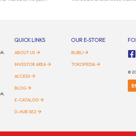
trategis dengan PT Nihon M&A
diperkirakan masih membutuhkan
esia (NMAI), bagian dari Nihon
juta talenta digital hingga tahun
Holdings Inc. Kemitraan tersebut
setara dengan 600 ribu tenaga di
ngan penandatanganan
setiap tahunnya untuk menduku
 of Understanding (MoU) oleh
percepatan transformasi digital 
artner at Living Lab Ventures)
sektor strategis. Kebutuhan ters
QUICK LINKS
OUR E-STORE
FO
Kawata […]
menjadikan pengembangan sumb
uk,
ABOUT US
BLIBLI
INVESTOR AREA
TOKOPEDIA
©
2
ACCESS
E
BLOG
uk,
E-CATALOG
D-HUB SEZ