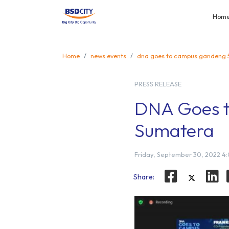
Hom
Home
news events
dna goes to campus gandeng 5
PRESS RELEASE
DNA Goes t
Sumatera
Friday, September 30, 2022 4
Share: