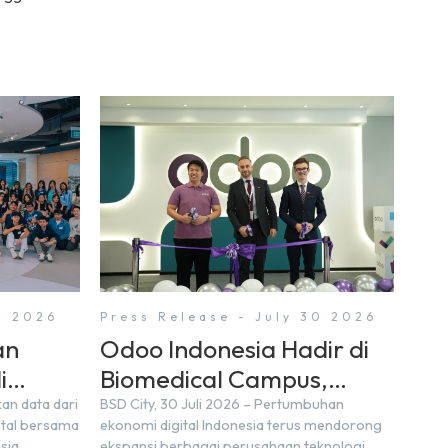
1 2026
Press Release - July 30 2026
an
Odoo Indonesia Hadir di
i
Biomedical Campus,
, BSD
Digital Hub, BSD City
kan data dari
BSD City, 30 Juli 2026 – Pertumbuhan
ital bersama
ekonomi digital Indonesia terus mendorong
sia
ekspansi berbagai perusahaan teknologi