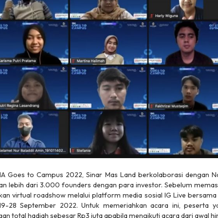
A Goes to Campus 2022, Sinar Mas Land berkolaborasi dengan Na
 lebih dari 3.000
founders
dengan para investor. Sebelum memas
an virtual
roadshow
melalui
platform
media sosial IG Live bersama 
 19-28 September 2022. Untuk memeriahkan acara ini, peserta y
an total hadiah sebesar Rp3 juta apabila mengikuti acara dari awal hi