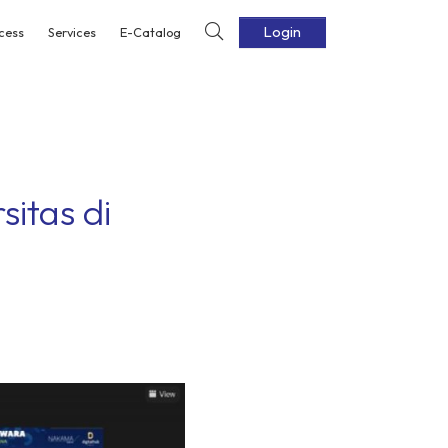
Login
cess
Services
E-Catalog
itas di