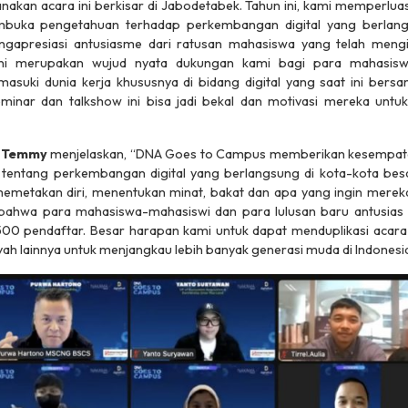
nakan acara ini berkisar di Jabodetabek. Tahun ini, kami memperlu
buka pengetahuan terhadap perkembangan digital yang berlangs
ngapresiasi antusiasme dari ratusan mahasiswa yang telah meng
i merupakan wujud nyata dukungan kami bagi para mahasisw
suki dunia kerja khususnya di bidang digital yang saat ini bers
seminar dan
talkshow
ini bisa jadi bekal dan motivasi mereka untu
a Temmy
menjelaskan, “DNA Goes to Campus memberikan kesempata
ntang perkembangan digital yang berlangsung di kota-kota besar 
takan diri, menentukan minat, bakat dan apa yang ingin mereka l
 bahwa para mahasiswa-mahasiswi dan para lulusan baru antusias me
.500 pendaftar. Besar harapan kami untuk dapat menduplikasi acara 
ayah lainnya untuk menjangkau lebih banyak generasi muda di Indonesia