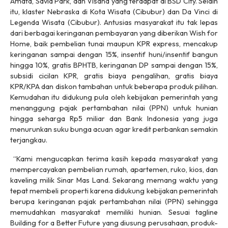
Amata, Savia Park, dan Visana yang terdapat di BSD City. Selain
itu, klaster Nebraska di Kota Wisata (Cibubur) dan Da Vinci di
Legenda Wisata (Cibubur). Antusias masyarakat itu tak lepas
dari berbagai keringanan pembayaran yang diberikan Wish for
Home, baik pembelian tunai maupun KPR express, mencakup
keringanan sampai dengan 15%, insentif huni/insentif bangun
hingga 10%, gratis BPHTB, keringanan DP sampai dengan 15%,
subsidi cicilan KPR, gratis biaya pengalihan, gratis biaya
KPR/KPA dan diskon tambahan untuk beberapa produk pilihan.
Kemudahan itu didukung pula oleh kebijakan pemerintah yang
menanggung pajak pertambahan nilai (PPN) untuk hunian
hingga seharga Rp5 miliar dan Bank Indonesia yang juga
menurunkan suku bunga acuan agar kredit perbankan semakin
terjangkau.
“Kami mengucapkan terima kasih kepada masyarakat yang
mempercayakan pembelian rumah, apartemen, ruko, kios, dan
kaveling milik Sinar Mas Land. Sekarang memang waktu yang
tepat membeli properti karena didukung kebijakan pemerintah
berupa keringanan pajak pertambahan nilai (PPN) sehingga
memudahkan masyarakat memiliki hunian. Sesuai tagline
Building for a Better Future yang diusung perusahaan, produk-