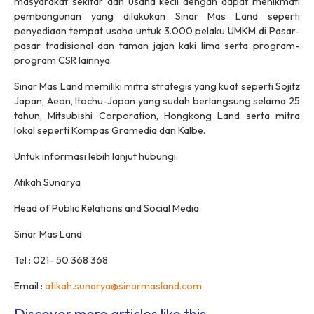
masyarakat sekitar dan usaha kecil dengan dapat menikmati
pembangunan yang dilakukan Sinar Mas Land seperti
penyediaan tempat usaha untuk 3.000 pelaku UMKM di Pasar-
pasar tradisional dan taman jajan kaki lima serta program-
program CSR lainnya.
Sinar Mas Land memiliki mitra strategis yang kuat seperti Sojitz
Japan, Aeon, Itochu-Japan yang sudah berlangsung selama 25
tahun, Mitsubishi Corporation, Hongkong Land serta mitra
lokal seperti Kompas Gramedia dan Kalbe.
Untuk informasi lebih lanjut hubungi:
Atikah Sunarya
Head of Public Relations and Social Media
Sinar Mas Land
Tel : 021- 50 368 368
Email :
atikah.sunarya@sinarmasland.com
Discover more articles like this