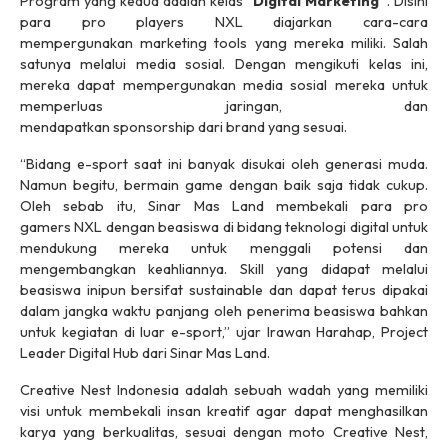
Program yang kedua adalah kelas “
Digital Marketing”
. Disini
para
pro players
NXL diajarkan cara-cara
mempergunakan
marketing tools
yang mereka miliki. Salah
satunya melalui media sosial. Dengan mengikuti kelas ini,
mereka dapat mempergunakan media sosial mereka untuk
memperluas jaringan, dan
mendapatkan
sponsorship
dari
brand
yang sesuai.
“Bidang
e-sport
saat ini banyak disukai oleh generasi muda.
Namun begitu, bermain
game
dengan baik saja tidak cukup.
Oleh sebab itu, Sinar Mas Land membekali para
pro
gamers
NXL dengan beasiswa di bidang teknologi digital untuk
mendukung mereka untuk menggali potensi dan
mengembangkan keahliannya.
Skill
yang didapat melalui
beasiswa inipun bersifat
sustainable
dan dapat terus dipakai
dalam jangka waktu panjang oleh penerima beasiswa bahkan
untuk kegiatan di luar e-sport,” ujar Irawan Harahap, Project
Leader Digital Hub dari Sinar Mas Land.
Creative Nest Indonesia adalah sebuah wadah yang memiliki
visi untuk membekali insan kreatif agar dapat menghasilkan
karya yang berkualitas, sesuai dengan moto Creative Nest,