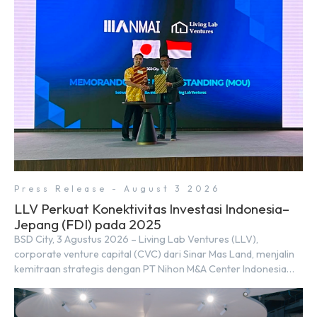
rimbun di BSD City yang sebelumnya dikenal sebagai Green
Pathway. Transformasi ini merupakan bagian dari upaya
perusahaan untuk […]
Press Release - August 3 2026
LLV Perkuat Konektivitas Investasi Indonesia–
Jepang (FDI) pada 2025
BSD City, 3 Agustus 2026 – Living Lab Ventures (LLV),
corporate venture capital (CVC) dari Sinar Mas Land, menjalin
kemitraan strategis dengan PT Nihon M&A Center Indonesia
(NMAI), bagian dari Nihon M&A Center Holdings Inc. Kemitraan
tersebut ditandai dengan penandatanganan Memorandum of
Understanding (MoU) oleh Bayu Seto (Partner at Living Lab