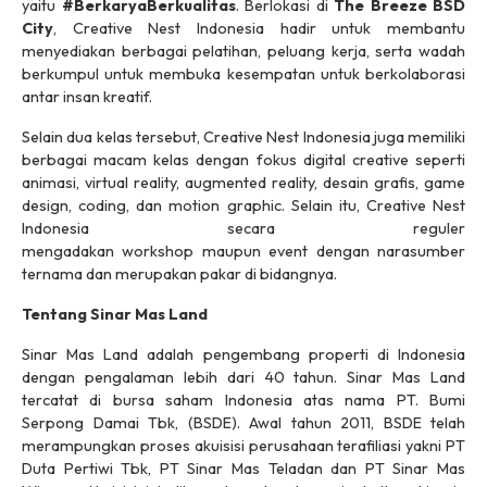
yaitu
#BerkaryaBerkualitas
. Berlokasi di
The Breeze BSD
City
, Creative Nest Indonesia hadir untuk membantu
menyediakan berbagai pelatihan, peluang kerja, serta wadah
berkumpul untuk membuka kesempatan untuk berkolaborasi
antar insan kreatif.
Selain dua kelas tersebut, Creative Nest Indonesia juga memiliki
berbagai macam kelas dengan fokus
digital creative
seperti
animasi,
virtual reality, augmented reality,
desain grafis
, game
design, coding,
dan
motion graphic
. Selain itu, Creative Nest
Indonesia secara reguler
mengadakan
workshop
maupun
event
dengan narasumber
ternama dan merupakan pakar di bidangnya.
Tentang Sinar Mas Land
Sinar Mas Land adalah pengembang properti di Indonesia
dengan pengalaman lebih dari 40 tahun. Sinar Mas Land
tercatat di bursa saham Indonesia atas nama PT. Bumi
Serpong Damai Tbk, (BSDE). Awal tahun 2011, BSDE telah
merampungkan proses akuisisi perusahaan terafiliasi yakni PT
Duta Pertiwi Tbk, PT Sinar Mas Teladan dan PT Sinar Mas