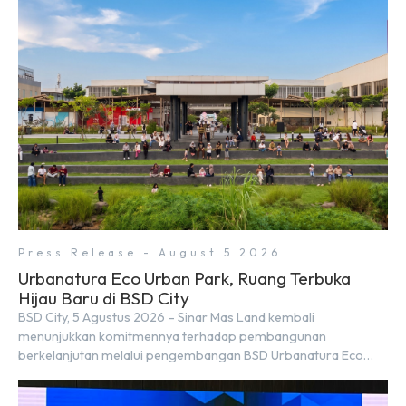
Press Release - August 5 2026
Urbanatura Eco Urban Park, Ruang Terbuka
Hijau Baru di BSD City
BSD City, 5 Agustus 2026 – Sinar Mas Land kembali
menunjukkan komitmennya terhadap pembangunan
berkelanjutan melalui pengembangan BSD Urbanatura Eco
Urban Park, sebuah ruang terbuka hijau multifungsi dengan
jalur sungai sepanjang 1,5 km yang dikelilingi lanskap tropis