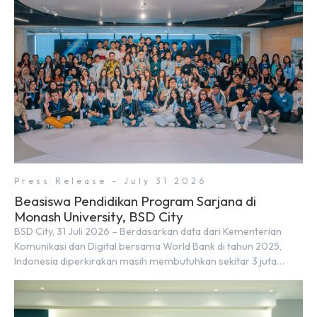
Ventures) dan Kosuke Kawata […]
Press Release - July 31 2026
Beasiswa Pendidikan Program Sarjana di
Monash University, BSD City
BSD City, 31 Juli 2026 – Berdasarkan data dari Kementerian
Komunikasi dan Digital bersama World Bank di tahun 2025,
Indonesia diperkirakan masih membutuhkan sekitar 3 juta
talenta digital hingga tahun 2030 atau setara dengan 600 ribu
tenaga digital baru setiap tahunnya untuk mendukung
percepatan transformasi digital di berbagai sektor strategis.