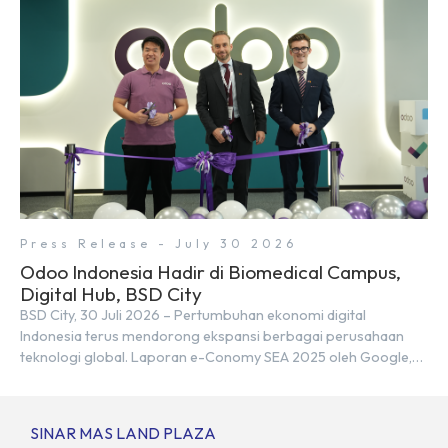
Kebutuhan tersebut menjadikan pengembangan sumber daya
[…]
Press Release - July 30 2026
Odoo Indonesia Hadir di Biomedical Campus,
Digital Hub, BSD City
BSD City, 30 Juli 2026 – Pertumbuhan ekonomi digital
Indonesia terus mendorong ekspansi berbagai perusahaan
teknologi global. Laporan e-Conomy SEA 2025 oleh Google,
Temasek, dan Bain & Company menempatkan Indonesia
sebagai salah satu pasar digital terbesar di Asia Tenggara
dengan nilai ekonomi hampir mencapai US$100 miliar, tumbuh
SINAR MAS LAND PLAZA
sebesar 14% dibandingkan dengan tahun sebelumnya. Kondisi