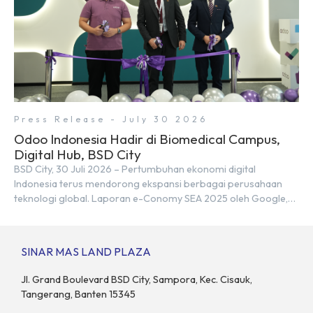
Press Release - July 30 2026
Odoo Indonesia Hadir di Biomedical Campus,
Digital Hub, BSD City
BSD City, 30 Juli 2026 – Pertumbuhan ekonomi digital
Indonesia terus mendorong ekspansi berbagai perusahaan
teknologi global. Laporan e-Conomy SEA 2025 oleh Google,
Temasek, dan Bain & Company menempatkan Indonesia
sebagai salah satu pasar digital terbesar di Asia Tenggara
dengan nilai ekonomi hampir mencapai US$100 miliar, tumbuh
SINAR MAS LAND PLAZA
sebesar 14% dibandingkan dengan tahun sebelumnya. Kondisi
ini […]
Jl. Grand Boulevard BSD City, Sampora, Kec. Cisauk,
Tangerang, Banten 15345