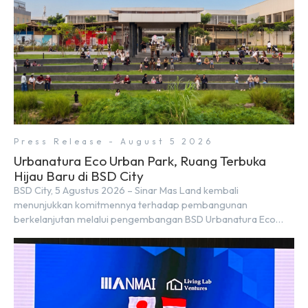
Press Release - August 5 2026
Urbanatura Eco Urban Park, Ruang Terbuka
Hijau Baru di BSD City
BSD City, 5 Agustus 2026 – Sinar Mas Land kembali
menunjukkan komitmennya terhadap pembangunan
berkelanjutan melalui pengembangan BSD Urbanatura Eco
Urban Park, sebuah ruang terbuka hijau multifungsi dengan
jalur sungai sepanjang 1,5 km yang dikelilingi lanskap tropis
rimbun di BSD City yang sebelumnya dikenal sebagai Green
Pathway. Transformasi ini merupakan bagian dari upaya
perusahaan untuk […]