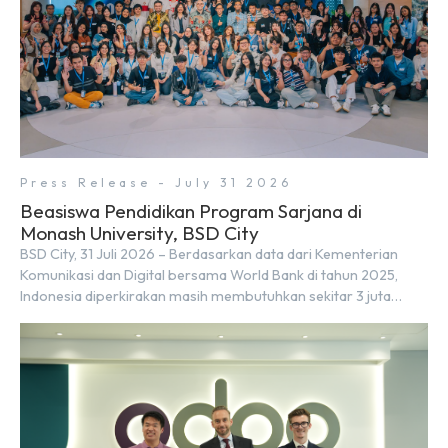
Press Release - July 31 2026
Beasiswa Pendidikan Program Sarjana di
Monash University, BSD City
BSD City, 31 Juli 2026 – Berdasarkan data dari Kementerian
Komunikasi dan Digital bersama World Bank di tahun 2025,
Indonesia diperkirakan masih membutuhkan sekitar 3 juta
talenta digital hingga tahun 2030 atau setara dengan 600 ribu
tenaga digital baru setiap tahunnya untuk mendukung
percepatan transformasi digital di berbagai sektor strategis.
Kebutuhan tersebut menjadikan pengembangan sumber daya
[…]