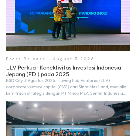
Press Release - August 3 2026
LLV Perkuat Konektivitas Investasi Indonesia–
Jepang (FDI) pada 2025
BSD City, 3 Agustus 2026 – Living Lab Ventures (LLV),
corporate venture capital (CVC) dari Sinar Mas Land, menjalin
kemitraan strategis dengan PT Nihon M&A Center Indonesia
(NMAI), bagian dari Nihon M&A Center Holdings Inc. Kemitraan
tersebut ditandai dengan penandatanganan Memorandum of
Understanding (MoU) oleh Bayu Seto (Partner at Living Lab
Ventures) dan Kosuke Kawata […]