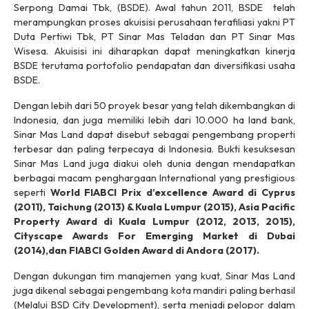
Serpong Damai Tbk, (BSDE). Awal tahun 2011, BSDE telah
merampungkan proses akuisisi perusahaan terafiliasi yakni PT
Duta Pertiwi Tbk, PT Sinar Mas Teladan dan PT Sinar Mas
Wisesa. Akuisisi ini diharapkan dapat meningkatkan kinerja
BSDE terutama portofolio pendapatan dan diversifikasi usaha
BSDE.
Dengan lebih dari 50 proyek besar yang telah dikembangkan di
Indonesia, dan juga memiliki lebih dari 10.000 ha land bank,
Sinar Mas Land dapat disebut sebagai pengembang properti
terbesar dan paling terpecaya di Indonesia. Bukti kesuksesan
Sinar Mas Land juga diakui oleh dunia dengan mendapatkan
berbagai macam penghargaan International yang prestigious
seperti
World FIABCI Prix d’excellence Award di Cyprus
(2011), Taichung (2013) & Kuala Lumpur (2015), Asia Pacific
Property Award di Kuala Lumpur (2012, 2013, 2015),
Cityscape Awards For Emerging Market di Dubai
(2014),dan FIABCI Golden Award di Andora (2017).
Dengan dukungan tim manajemen yang kuat, Sinar Mas Land
juga dikenal sebagai pengembang kota mandiri paling berhasil
(Melalui BSD City Development), serta menjadi pelopor dalam