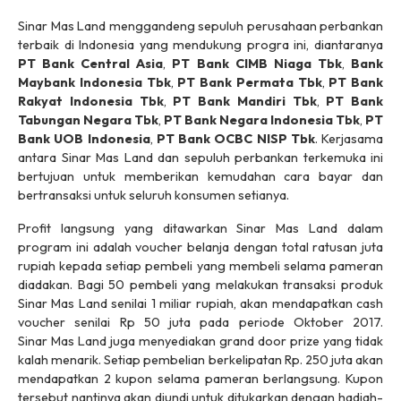
Sinar Mas Land menggandeng sepuluh perusahaan perbankan
terbaik di Indonesia yang mendukung progra ini, diantaranya
PT Bank Central Asia
,
PT Bank CIMB Niaga Tbk
,
Bank
Maybank Indonesia Tbk
,
PT Bank Permata Tbk
,
PT Bank
Rakyat Indonesia Tbk
,
PT Bank Mandiri Tbk
,
PT Bank
Tabungan Negara Tbk
,
PT Bank Negara Indonesia Tbk
,
PT
Bank UOB Indonesia
,
PT Bank OCBC NISP Tbk
. Kerjasama
antara Sinar Mas Land dan sepuluh perbankan terkemuka ini
bertujuan untuk memberikan kemudahan cara bayar dan
bertransaksi untuk seluruh konsumen setianya.
Profit langsung yang ditawarkan Sinar Mas Land dalam
program ini adalah
voucher
belanja dengan total ratusan juta
rupiah kepada setiap pembeli yang membeli selama pameran
diadakan. Bagi 50 pembeli yang melakukan transaksi produk
Sinar Mas Land senilai 1 miliar rupiah, akan mendapatkan
cash
voucher
senilai Rp 50 juta pada periode Oktober 2017.
Sinar Mas Land juga menyediakan
grand door prize
yang tidak
kalah menarik. Setiap pembelian berkelipatan Rp. 250 juta akan
mendapatkan 2 kupon selama
pameran
berlangsung. Kupon
tersebut nantinya akan diundi untuk ditukarkan dengan hadiah-