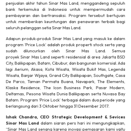
penjualan akhir tahun Sinar Mas Land, menggandeng sepuluh
bank terkemuka di Indonesia untuk mempermudah cara
pembayaran dan bertransaksi. Program tersebut bertujuan
untuk memberikan keuntungan dan penawaran terbaik bagi
seluruh pelanggan setia Sinar Mas Land.
Adapun produk-produk Sinar Mas Land yang masuk ke dalam
program ‘Price Lock’ adalah produk properti
stock
serta yang
sudah diluncurkan oleh Sinar Mas Land. Semua
proyek Sinar Mas Land seperti residensial di area Jakarta BSD
City, Balikpapan, Batam, Cibubur, dan bangunan komersial. Ada
lagi Aerium, Akasa, Kota Wisata, Wisata Bukit Mas, Legenda
Wisata, Banjar Wijaya, Grand City Balikpapan, Southgate, Casa
De Parco, Taman Permata Buana, Navapark, The Elements,
Klaska Residence, The Icon Business Park, Pasar Modern,
Deltamas, Pesona Wisata Dunia Balikpapan serta Nuvasa Bay
Batam. Program ‘Price Lock’ terbagai dalam dua periode yang
berlangsung dari 3 Oktober hingga 31 Desember 2017.
Ishak Chandra, CEO Strategic Development & Sevices
Sinar Mas Land
dalam siaran pers hari ini mengungkapkan,
“Sinar Mas Land senang karena inovasi pemasaran kami yaitu