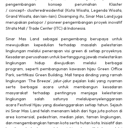
pengembangan konsep perumahan Klaster
/
concept-
clustered
residential
(Kota Wisata, Legenda Wisata,
Grand Wisata, dan lain-lain). Disamping itu, Sinar Mas Land juga
merupakan pelopor / pioneer pengembangan proyek inovatif
Strata Mall / Trade Center (ITC) di Indonesia.
Sinar Mas Land sebagai pengembang berupaya untuk
mewujudkan kepedulian terhadap masalah pelestarian
lingkungan melalui penerapan visi
green
di setiap proyeknya.
Kesadaran perusahaan untuk bertanggung jawab melestarikan
lingkungan hidup diwujudkan melalui berbagai
program, seperti pembangunan kawasan hijau Green Office
Park, sertifikasi Green Building, Mall tanpa dinding yang ramah
lingkungan ‘The Breeze’, jalur-jalur pejalan kaki yang nyaman
serta berbagai acara untuk membangun kesadaran
masyarakat terhadap pentingnya menjaga kelestarian
lingkungan salah satunya melaluipenyelenggaraan
acara Festival Hijau yang diselenggarakan setiap tahun. Sejauh
ini Sinar Mas Land telah menanam lebih dari tiga juta pohon di
area komersial, pedestrian, median jalan, taman lingkungan,
dan mengembangkan taman kota serta hutan kota. Inisiatif dan