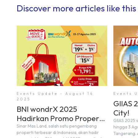
Discover more articles like this
Events Update - August 14
Events U
2025
GIIAS 
BNI wondrX 2025
City!
Hadirkan Promo Properti
GIIAS 2025 s
& Hadiah Eksklusif
Sinar Mas Land, salah satu pengembang
hingga 3 Agu
properti terbesar di Indonesia, akan hadir
Tangerang. 