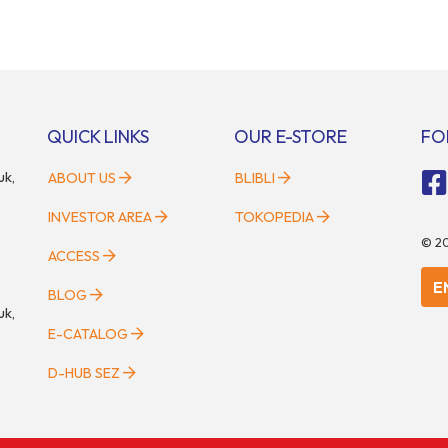
ilkan lebih dari 60 merek mobil,
akan segera diselenggarakan di 
motor, serta ratusan industri
kawasan modern dan inovatif BSD
Tak hanya menjadi pusat
Bertempat di Hall 5, ICE BSD, acar
gi para pecinta otomotif, GIIAS
berlangsung selama tiga hari pen
i tempat berkumpulnya
pada 2 hingga 4 Mei 2025. Disel
n pelaku industri untuk menjalin
oleh Parentstory dan […]
QUICK LINKS
OUR E-STORE
FO
uk,
ABOUT US
BLIBLI
INVESTOR AREA
TOKOPEDIA
©
2
ACCESS
E
BLOG
uk,
E-CATALOG
D-HUB SEZ