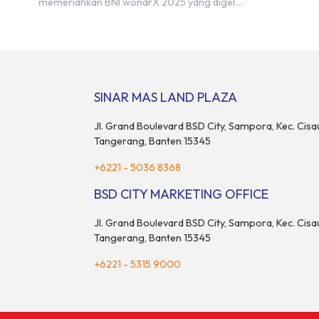
memeriahkan BNI wondrX 2025 yang digelar
akan menamp
pada 15–17 Agustus 2025 di Indonesia
20-an merek 
Convention Exhibition (ICE) BSD City,
pendukung. 
tepatnya di Hall 9, Booth Sinar Mas Land.
perhatian ba
Partisipasi ini menjadi wujud komitmen Sinar
juga menjad
Mas Land dalam memberikan kemudahan
komunitas da
dan pengalaman berbeda bagi para pencari
[…]
SINAR MAS LAND PLAZA
hunian […]
Jl. Grand Boulevard BSD City, Sampora, Kec. Cisa
Tangerang, Banten 15345
+6221 - 5036 8368
BSD CITY MARKETING OFFICE
Jl. Grand Boulevard BSD City, Sampora, Kec. Cisa
Tangerang, Banten 15345
+6221 - 5315 9000