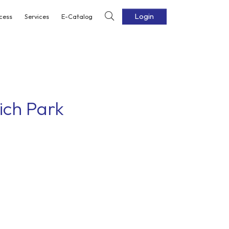
Login
cess
Services
E-Catalog
ich Park