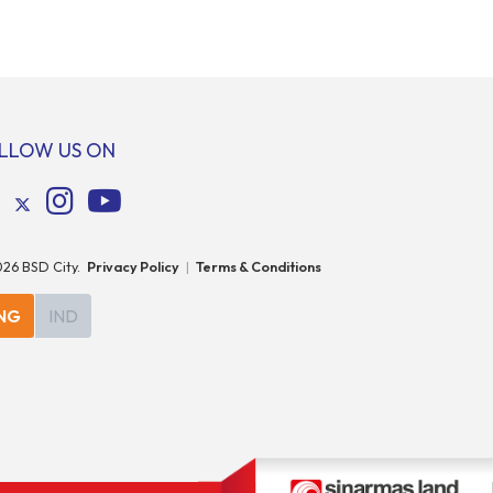
jantung
dinanti para pencinta hewan di Indonesia.
 City.
Tandai kalender Anda—2 hingga 4 Mei 2025 di
a ini akan
Hall 6-8, ICE BSD City! Di ajang Pet Fest 2025
uh, yaitu
ini, Anda dan hewan kesayanganmu bisa
enggarakan
menikmati beragam aktivitas interaktif
bersama komunitas pecinta […]
LLOW US ON
026
BSD City.
Privacy Policy
|
Terms & Conditions
NG
IND