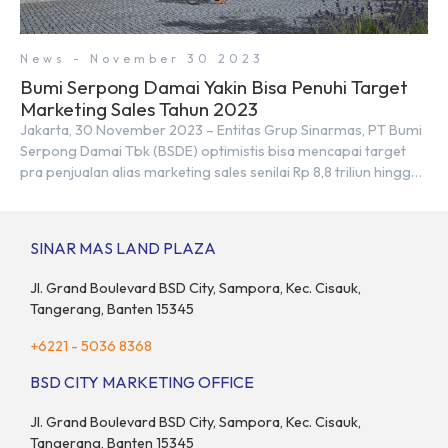
News - November 30 2023
Bumi Serpong Damai Yakin Bisa Penuhi Target
Marketing Sales Tahun 2023
Jakarta, 30 November 2023 – Entitas Grup Sinarmas, PT Bumi
Serpong Damai Tbk (BSDE) optimistis bisa mencapai target
pra penjualan alias marketing sales senilai Rp 8,8 triliun hingga
tutup 2023. Direktur Bumi Serpong Damai Hermawan Wijaya
menjelaskan dengan pencapain per September 2023 dan
adanya insentif PPN DTP, BSDE optimistis bisa melampaui
SINAR MAS LAND PLAZA
target. “Kami yakin target […]
Jl. Grand Boulevard BSD City, Sampora, Kec. Cisauk,
Tangerang, Banten 15345
+6221 - 5036 8368
BSD CITY MARKETING OFFICE
Jl. Grand Boulevard BSD City, Sampora, Kec. Cisauk,
Tangerang, Banten 15345