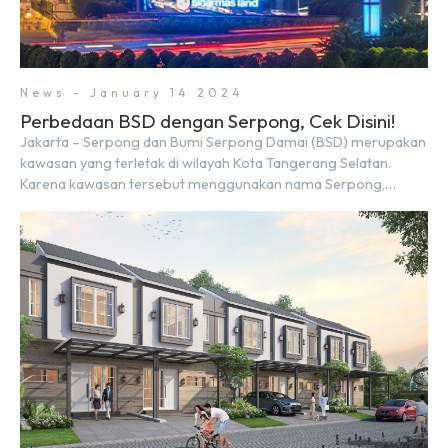
News - January 14 2024
Perbedaan BSD dengan Serpong, Cek Disini!
Jakarta – Serpong dan Bumi Serpong Damai (BSD) merupakan
kawasan yang terletak di wilayah Kota Tangerang Selatan.
Karena kawasan tersebut menggunakan nama Serpong,
mungkin banyak di antara kita yang mengira kedua wilayah ini
merupakan tempat yang sama. Padahal anggapan tersebut
kurang tepat. Sebab Serpong dan BSD merupakan dua
kawasan yang berbeda. Berikut penjelasannya. Baca Juga: […]