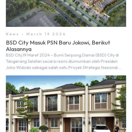
News - March 19 2024
BSD City Masuk PSN Baru Jokowi, Berikut
Alasannya
BSD City,19 Maret 2024 – Bumi Serpong Damai (BSD) City di
Tangerang Selatan secara resmi diumumkan oleh Presiden
Joko Widodo sebagai salah satu Proyek Strategis Nasional
(PSN) yang baru. Pengumuman ini dibuat oleh Menteri
Koordinator Bidang Perekonomian, Airlangga Hartarto, setelah
Rapat Terbatas (ratas) bersama Jokowi di Istana Kepresidenan
pada hari Senin, 18 Maret 2024. Selain […]