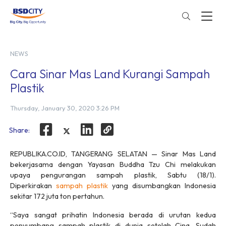
NEWS
Cara Sinar Mas Land Kurangi Sampah
Plastik
Thursday, January 30, 2020 3:26 PM
Share:
REPUBLIKA.CO.ID, TANGERANG SELATAN — Sinar Mas Land
bekerjasama dengan Yayasan Buddha Tzu Chi melakukan
upaya pengurangan sampah plastik, Sabtu (18/1).
Diperkirakan
sampah plastik
yang disumbangkan Indonesia
sekitar 172 juta ton pertahun.
“Saya sangat prihatin Indonesia berada di urutan kedua
penyumbang sampah plastik di dunia setelah Cina. Sudah