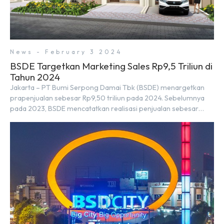
News - February 3 2024
BSDE Targetkan Marketing Sales Rp9,5 Triliun di
Tahun 2024
Jakarta – PT Bumi Serpong Damai Tbk (BSDE) menargetkan
prapenjualan sebesar Rp9,50 triliun pada 2024. Sebelumnya
pada 2023, BSDE mencatatkan realisasi penjualan sebesar
Rp9,50 triliun yang melampaui target prapenjualan sebesar
Rp8,80 triliun. Menurut Direktur BSDE Hermawan Wijaya
menghadapi 2024, kondisi ekonomi global maupun nasional
dapat memengaruhi pertimbangan masyarakat untuk
membeli rumah maupun investasi di sektor […]