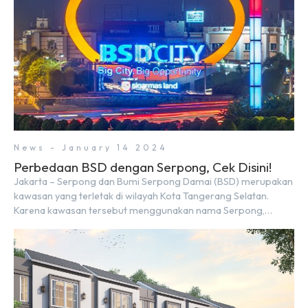
News - January 14 2024
Perbedaan BSD dengan Serpong, Cek Disini!
Jakarta – Serpong dan Bumi Serpong Damai (BSD) merupakan
kawasan yang terletak di wilayah Kota Tangerang Selatan.
Karena kawasan tersebut menggunakan nama Serpong,
mungkin banyak di antara kita yang mengira kedua wilayah ini
merupakan tempat yang sama. Padahal anggapan tersebut
kurang tepat. Sebab Serpong dan BSD merupakan dua
kawasan yang berbeda. Berikut penjelasannya. Baca Juga: […]