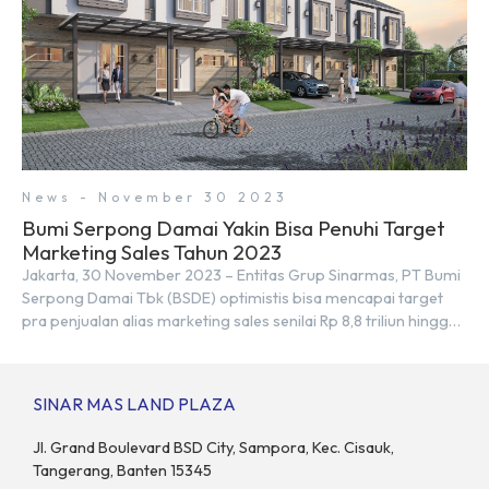
News - November 30 2023
Bumi Serpong Damai Yakin Bisa Penuhi Target
Marketing Sales Tahun 2023
Jakarta, 30 November 2023 – Entitas Grup Sinarmas, PT Bumi
Serpong Damai Tbk (BSDE) optimistis bisa mencapai target
pra penjualan alias marketing sales senilai Rp 8,8 triliun hingga
tutup 2023. Direktur Bumi Serpong Damai Hermawan Wijaya
menjelaskan dengan pencapain per September 2023 dan
adanya insentif PPN DTP, BSDE optimistis bisa melampaui
SINAR MAS LAND PLAZA
target. “Kami yakin target […]
Jl. Grand Boulevard BSD City, Sampora, Kec. Cisauk,
Tangerang, Banten 15345