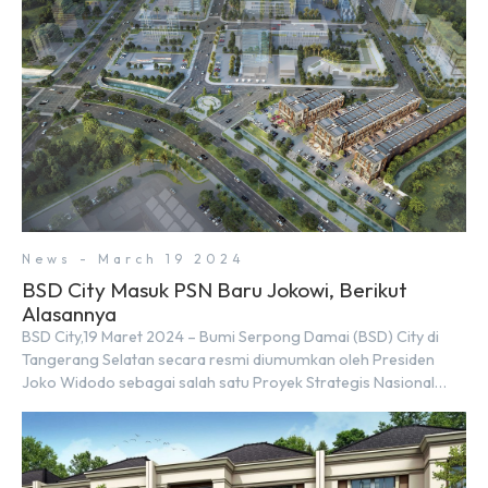
News - March 19 2024
BSD City Masuk PSN Baru Jokowi, Berikut
Alasannya
BSD City,19 Maret 2024 – Bumi Serpong Damai (BSD) City di
Tangerang Selatan secara resmi diumumkan oleh Presiden
Joko Widodo sebagai salah satu Proyek Strategis Nasional
(PSN) yang baru. Pengumuman ini dibuat oleh Menteri
Koordinator Bidang Perekonomian, Airlangga Hartarto, setelah
Rapat Terbatas (ratas) bersama Jokowi di Istana Kepresidenan
pada hari Senin, 18 Maret 2024. Selain […]