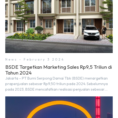
News - February 3 2024
BSDE Targetkan Marketing Sales Rp9,5 Triliun di
Tahun 2024
Jakarta – PT Bumi Serpong Damai Tbk (BSDE) menargetkan
prapenjualan sebesar Rp9,50 triliun pada 2024. Sebelumnya
pada 2023, BSDE mencatatkan realisasi penjualan sebesar
Rp9,50 triliun yang melampaui target prapenjualan sebesar
Rp8,80 triliun. Menurut Direktur BSDE Hermawan Wijaya
menghadapi 2024, kondisi ekonomi global maupun nasional
dapat memengaruhi pertimbangan masyarakat untuk
membeli rumah maupun investasi di sektor […]