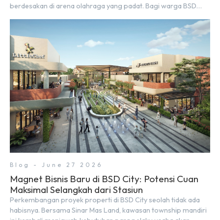
berdesakan di arena olahraga yang padat. Bagi warga BSD
City, berolahraga rutin bisa dinikmati langsung di lingkungan
sekitar yang rindang, estetik, dan menenangkan. Sebagai
kawasan township terpadu, BSD City terus bertransformasi
menjadi area hunian modern yang sangat mendukung […]
Blog - June 27 2026
Magnet Bisnis Baru di BSD City: Potensi Cuan
Maksimal Selangkah dari Stasiun
Perkembangan proyek properti di BSD City seolah tidak ada
habisnya. Bersama Sinar Mas Land, kawasan township mandiri