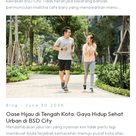
kawasan BSD City. Tidak heran jika sekarang banyak
bermunculan matcha cafe baru yang menawarkan menu
autentik, konsep visual yang estetik, serta atmosfer yang
nyaman, baik untuk produktif bekerja (WFC) maupun sekadar
bersantai bersama orang terdekat. Kabar baiknya, deretan
kafe hits ini tersebar di lokasi-lokasi strategis yang sangat […]
Blog - June 30 2026
Oase Hijau di Tengah Kota: Gaya Hidup Sehat
Urban di BSD City
Mendambakan jalur lari yang nyaman kini tidak perlu lagi
membuat Anda terjebak kemacetan menuju pusat kota atau