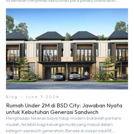
ini kembali menjawab kebutuhan para pelaku usaha akan
ruang komersial yang menjanjikan lewat kehadiran Wander
Alley Walk. Ruko terbaru di BSD City ini datang dengan
keunggulan geografis yang sangat strategis. Letaknya
menempel langsung dengan dua pusat pergerakan massa […]
Blog - June 3 2026
Rumah Under 2M di BSD City: Jawaban Nyata
untuk Kebutuhan Generasi Sandwich
Menghadapi tekanan biaya hidup modern bukanlah perkara
mudah, terlebih bagi keluarga muda yang masuk dalam
kategori sandwich generation. Berada di usia produktif,