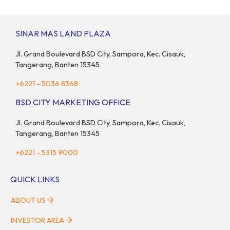
kelompok ini memikul tanggung jawab finansial ganda:
mencukupi kebutuhan keluarga inti (pasangan dan anak)
sekaligus menyokong orang tua di waktu bersamaan.
SINAR MAS LAND PLAZA
Fenomena urban ini kian marak di kota-kota besar, termasuk di
kawasan berkembang […]
Jl. Grand Boulevard BSD City, Sampora, Kec. Cisauk,
Tangerang, Banten 15345
+6221 - 5036 8368
BSD CITY MARKETING OFFICE
Jl. Grand Boulevard BSD City, Sampora, Kec. Cisauk,
Tangerang, Banten 15345
+6221 - 5315 9000
QUICK LINKS
ABOUT US
INVESTOR AREA