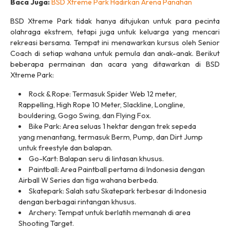
Baca Juga:
BSD Xtreme Park Hadirkan Arena Panahan
BSD Xtreme Park tidak hanya ditujukan untuk para pecinta
olahraga ekstrem, tetapi juga untuk keluarga yang mencari
rekreasi bersama. Tempat ini menawarkan kursus oleh Senior
Coach di setiap wahana untuk pemula dan anak-anak. Berikut
beberapa permainan dan acara yang ditawarkan di BSD
Xtreme Park:
Rock & Rope: Termasuk Spider Web 12 meter,
Rappelling, High Rope 10 Meter, Slackline, Longline,
bouldering, Gogo Swing, dan Flying Fox.
Bike Park: Area seluas 1 hektar dengan trek sepeda
yang menantang, termasuk Berm, Pump, dan Dirt Jump
untuk freestyle dan balapan.
Go-Kart: Balapan seru di lintasan khusus.
Paintball: Area Paintball pertama di Indonesia dengan
Airball W Series dan tiga wahana berbeda.
Skatepark: Salah satu Skatepark terbesar di Indonesia
dengan berbagai rintangan khusus.
Archery: Tempat untuk berlatih memanah di area
Shooting Target.