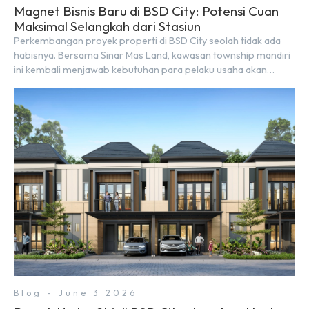
Magnet Bisnis Baru di BSD City: Potensi Cuan
Maksimal Selangkah dari Stasiun
Perkembangan proyek properti di BSD City seolah tidak ada
habisnya. Bersama Sinar Mas Land, kawasan township mandiri
ini kembali menjawab kebutuhan para pelaku usaha akan
ruang komersial yang menjanjikan lewat kehadiran Wander
Alley Walk. Ruko terbaru di BSD City ini datang dengan
keunggulan geografis yang sangat strategis. Letaknya
menempel langsung dengan dua pusat pergerakan massa […]
Blog - June 3 2026