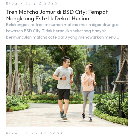
Blog - July 2 2026
Tren Matcha Jamur di BSD City: Tempat
Nongkrong Estetik Dekat Hunian
Belakangan ini, tren minuman matcha makin digandrungi di
kawasan BSD City. Tidak heran jika sekarang banyak
bermunculan matcha cafe baru yang menawarkan menu
autentik, konsep visual yang estetik, serta atmosfer yang
nyaman, baik untuk produktif bekerja (WFC) maupun sekadar
bersantai bersama orang terdekat. Kabar baiknya, deretan
kafe hits ini tersebar di lokasi-lokasi strategis yang sangat […]
Blog - June 30 2026