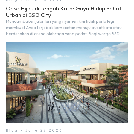
Oase Hijau di Tengah Kota: Gaya Hidup Sehat
Urban di BSD City
Mendambakan jalur lari yang nyaman kini tidak perlu lagi
membuat Anda terjebak kemacetan menuju pusat kota atau
berdesakan di arena olahraga yang padat. Bagi warga BSD
City, berolahraga rutin bisa dinikmati langsung di lingkungan
sekitar yang rindang, estetik, dan menenangkan. Sebagai
kawasan township terpadu, BSD City terus bertransformasi
menjadi area hunian modern yang sangat mendukung […]
Blog - June 27 2026