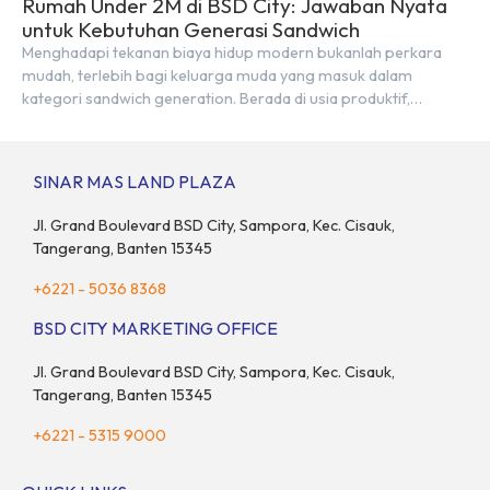
Rumah Under 2M di BSD City: Jawaban Nyata
untuk Kebutuhan Generasi Sandwich
Menghadapi tekanan biaya hidup modern bukanlah perkara
mudah, terlebih bagi keluarga muda yang masuk dalam
kategori sandwich generation. Berada di usia produktif,
kelompok ini memikul tanggung jawab finansial ganda:
mencukupi kebutuhan keluarga inti (pasangan dan anak)
sekaligus menyokong orang tua di waktu bersamaan.
SINAR MAS LAND PLAZA
Fenomena urban ini kian marak di kota-kota besar, termasuk di
kawasan berkembang […]
Jl. Grand Boulevard BSD City, Sampora, Kec. Cisauk,
Tangerang, Banten 15345
+6221 - 5036 8368
BSD CITY MARKETING OFFICE
Jl. Grand Boulevard BSD City, Sampora, Kec. Cisauk,
Tangerang, Banten 15345
+6221 - 5315 9000