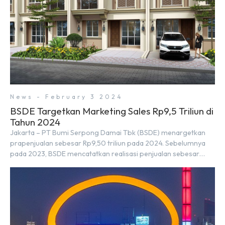
News - February 3 2024
BSDE Targetkan Marketing Sales Rp9,5 Triliun di
Tahun 2024
Jakarta – PT Bumi Serpong Damai Tbk (BSDE) menargetkan
prapenjualan sebesar Rp9,50 triliun pada 2024. Sebelumnya
pada 2023, BSDE mencatatkan realisasi penjualan sebesar
Rp9,50 triliun yang melampaui target prapenjualan sebesar
Rp8,80 triliun. Menurut Direktur BSDE Hermawan Wijaya
menghadapi 2024, kondisi ekonomi global maupun nasional
dapat memengaruhi pertimbangan masyarakat untuk
membeli rumah maupun investasi di sektor […]