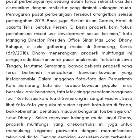
pusat perbelanjaannya sedang dalam tahap rekonstruksi dan
disesuaikan dengan arsitektur yang diminati kalangan muda.
Pemugaran pusat perbelanjaan tersebut ditargetkan selesai
pertengahan 2019. Baca juga: Berkat Asian Games, Hotel di
Jakarta Terisi Seratus Persen "Di bisnis properti, kami fokus
pertahankan mixed use development sesuai kekinian," kata
Managing Director Presiden Office Sinar Mas Land, Dhony
Rahajoe, di sela gathering media di Semarang, Kamis
(6/9/2018). Dhony menerangkan, properti multifungsi ini
sengaja didedikasikan untuk pasar anak muda. Terlebih di Jawa
Tengah, terutama Semarang, banyak pebisnis properti yang
terus berbenah menciptakan kawasan-kawasan yang
instagramable. Dalam unggahan foto-foto dari Pemerintah
Kota Semarang, kata dia, kawasa-kawasan popular terus
bersolek, baik keindahan, tata letak hingga penataan bangunan
tua. "Revitalisasi kota tua di Semarang ini sangat visioner. Saya
lihat foto-foto yang dibuat sudah seperti kota-kota di Eropa,
baik kebersihan, penataan, maupun bangunan tua bersejarah,"
tutur Dhony. Selain menyasar kalangan muda, lanjut Dhony,
properti multifungsi yang direkonstruksi ini, juga untuk
mendukung kegiatan pariwisata dengan memanfaatkan
teknologi digital. Dengan demikian, ekosistem akan terbentuk.