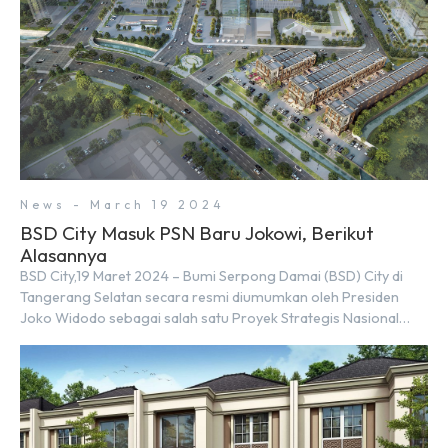
News - March 19 2024
BSD City Masuk PSN Baru Jokowi, Berikut
Alasannya
BSD City,19 Maret 2024 – Bumi Serpong Damai (BSD) City di
Tangerang Selatan secara resmi diumumkan oleh Presiden
Joko Widodo sebagai salah satu Proyek Strategis Nasional
(PSN) yang baru. Pengumuman ini dibuat oleh Menteri
Koordinator Bidang Perekonomian, Airlangga Hartarto, setelah
Rapat Terbatas (ratas) bersama Jokowi di Istana Kepresidenan
pada hari Senin, 18 Maret 2024. Selain […]