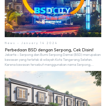
News - January 14 2024
Perbedaan BSD dengan Serpong, Cek Disini!
Jakarta – Serpong dan Bumi Serpong Damai (BSD) merupakan
kawasan yang terletak di wilayah Kota Tangerang Selatan.
Karena kawasan tersebut menggunakan nama Serpong,
mungkin banyak di antara kita yang mengira kedua wilayah ini
merupakan tempat yang sama. Padahal anggapan tersebut
kurang tepat. Sebab Serpong dan BSD merupakan dua
kawasan yang berbeda. Berikut penjelasannya. Baca Juga: […]