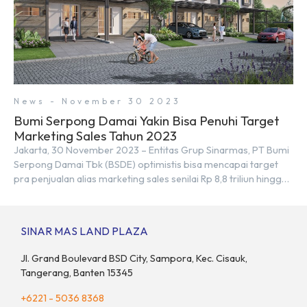
News - November 30 2023
Bumi Serpong Damai Yakin Bisa Penuhi Target
Marketing Sales Tahun 2023
Jakarta, 30 November 2023 – Entitas Grup Sinarmas, PT Bumi
Serpong Damai Tbk (BSDE) optimistis bisa mencapai target
pra penjualan alias marketing sales senilai Rp 8,8 triliun hingga
tutup 2023. Direktur Bumi Serpong Damai Hermawan Wijaya
menjelaskan dengan pencapain per September 2023 dan
adanya insentif PPN DTP, BSDE optimistis bisa melampaui
SINAR MAS LAND PLAZA
target. “Kami yakin target […]
Jl. Grand Boulevard BSD City, Sampora, Kec. Cisauk,
Tangerang, Banten 15345
+6221 - 5036 8368