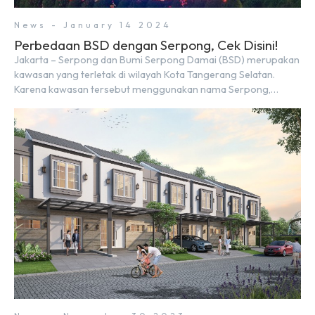
News - January 14 2024
Perbedaan BSD dengan Serpong, Cek Disini!
Jakarta – Serpong dan Bumi Serpong Damai (BSD) merupakan
kawasan yang terletak di wilayah Kota Tangerang Selatan.
Karena kawasan tersebut menggunakan nama Serpong,
mungkin banyak di antara kita yang mengira kedua wilayah ini
merupakan tempat yang sama. Padahal anggapan tersebut
kurang tepat. Sebab Serpong dan BSD merupakan dua
kawasan yang berbeda. Berikut penjelasannya. Baca Juga: […]