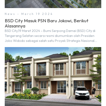
News - March 19 2024
BSD City Masuk PSN Baru Jokowi, Berikut
Alasannya
BSD City,19 Maret 2024 – Bumi Serpong Damai (BSD) City di
Tangerang Selatan secara resmi diumumkan oleh Presiden
Joko Widodo sebagai salah satu Proyek Strategis Nasional
(PSN) yang baru. Pengumuman ini dibuat oleh Menteri
Koordinator Bidang Perekonomian, Airlangga Hartarto, setelah
Rapat Terbatas (ratas) bersama Jokowi di Istana Kepresidenan
pada hari Senin, 18 Maret 2024. Selain […]