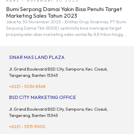
News - November 30 2023
Bumi Serpong Damai Yakin Bisa Penuhi Target
Marketing Sales Tahun 2023
Jakarta, 30 November 2023 – Entitas Grup Sinarmas, PT Bumi
Serpong Damai Tbk (BSDE) optimistis bisa mencapai target
pra penjualan alias marketing sales senilai Rp 8,8 triliun hingga
tutup 2023. Direktur Bumi Serpong Damai Hermawan Wijaya
menjelaskan dengan pencapain per September 2023 dan
adanya insentif PPN DTP, BSDE optimistis bisa melampaui
SINAR MAS LAND PLAZA
target. “Kami yakin target […]
Jl. Grand Boulevard BSD City, Sampora, Kec. Cisauk,
Tangerang, Banten 15345
+6221 - 5036 8368
BSD CITY MARKETING OFFICE
Jl. Grand Boulevard BSD City, Sampora, Kec. Cisauk,
Tangerang, Banten 15345
+6221 - 5315 9000