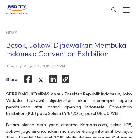
NEWS
Besok, Jokowi Dijadwalkan Membuka
Indonesia Convention Exhibition
Tuesday, August 4, 2015 3:53 PM
Share:
SERPONG, KOMPAS.com -
Presiden Republik Indonesia, Joko
Widodo (Jokowi) dijadwalkan akan memimpin upaca
pembukaan atau
grand opening
Indonesia Convention
Exhibition (ICE) pada Selasa (4/8/2015), pukul 08.00 WIB.
Dalam siaran pers yang diterima
Kompas.com
, selain ICE,
Jokowi juga direncanakan membuka dialog interaktif bertajuk
Temu Kreatif Nasional 2015. Hadir dalam acara ini Gubernur