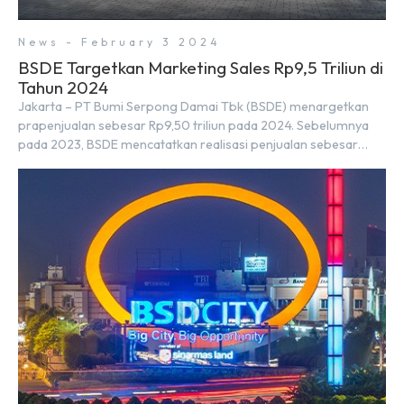
News - February 3 2024
BSDE Targetkan Marketing Sales Rp9,5 Triliun di
Tahun 2024
Jakarta – PT Bumi Serpong Damai Tbk (BSDE) menargetkan
prapenjualan sebesar Rp9,50 triliun pada 2024. Sebelumnya
pada 2023, BSDE mencatatkan realisasi penjualan sebesar
Rp9,50 triliun yang melampaui target prapenjualan sebesar
Rp8,80 triliun. Menurut Direktur BSDE Hermawan Wijaya
menghadapi 2024, kondisi ekonomi global maupun nasional
dapat memengaruhi pertimbangan masyarakat untuk
membeli rumah maupun investasi di sektor […]