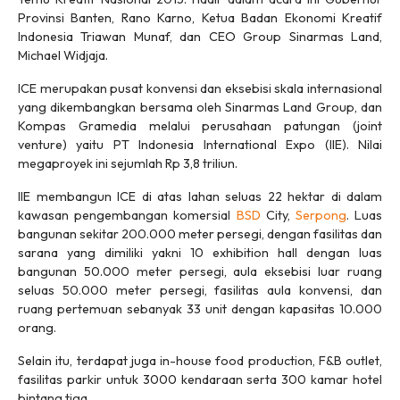
Provinsi Banten, Rano Karno, Ketua Badan Ekonomi Kreatif
Indonesia Triawan Munaf, dan CEO Group Sinarmas Land,
Michael Widjaja.
ICE merupakan pusat konvensi dan eksebisi skala internasional
yang dikembangkan bersama oleh Sinarmas Land Group, dan
Kompas Gramedia melalui perusahaan patungan (
joint
venture
) yaitu PT Indonesia International Expo (IIE). Nilai
megaproyek ini sejumlah Rp 3,8 triliun.
IIE membangun ICE di atas lahan seluas 22 hektar di dalam
kawasan pengembangan komersial
BSD
City,
Serpong
. Luas
bangunan sekitar 200.000 meter persegi, dengan fasilitas dan
sarana yang dimiliki yakni 10
exhibition hall
dengan luas
bangunan 50.000 meter persegi, aula eksebisi luar ruang
seluas 50.000 meter persegi, fasilitas aula konvensi, dan
ruang pertemuan sebanyak 33 unit dengan kapasitas 10.000
orang.
Selain itu, terdapat juga
in-house food production
,
F&B outlet
,
fasilitas parkir untuk 3000 kendaraan serta 300 kamar hotel
bintang tiga.