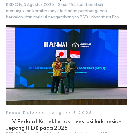
BSD City, 5 Agustus 2026 – Sinar Mas Land kembali
menunjukkan komitmennya terhadap pembangunan
berkelanjutan melalui pengembangan BSD Urbanatura Eco
Urban Park, sebuah ruang terbuka hijau multifungsi dengan
jalur sungai sepanjang 1,5 km yang dikelilingi lanskap tropis
rimbun di BSD City yang sebelumnya dikenal sebagai Green
Pathway. Transformasi ini merupakan bagian dari upaya
perusahaan untuk […]
Press Release - August 3 2026
LLV Perkuat Konektivitas Investasi Indonesia–
Jepang (FDI) pada 2025