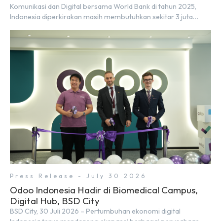
Komunikasi dan Digital bersama World Bank di tahun 2025,
Indonesia diperkirakan masih membutuhkan sekitar 3 juta
talenta digital hingga tahun 2030 atau setara dengan 600 ribu
tenaga digital baru setiap tahunnya untuk mendukung
percepatan transformasi digital di berbagai sektor strategis.
Kebutuhan tersebut menjadikan pengembangan sumber daya
[…]
Press Release - July 30 2026
Odoo Indonesia Hadir di Biomedical Campus,
Digital Hub, BSD City
BSD City, 30 Juli 2026 – Pertumbuhan ekonomi digital