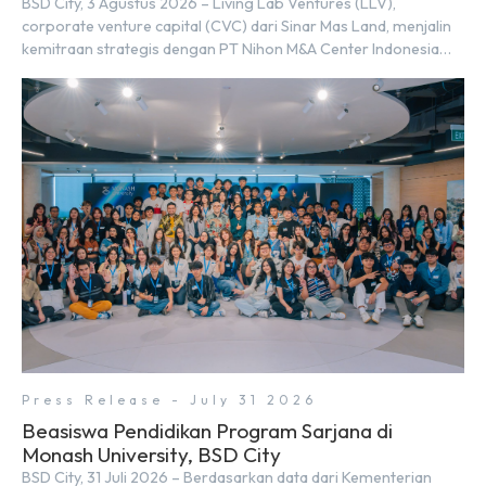
BSD City, 3 Agustus 2026 – Living Lab Ventures (LLV),
corporate venture capital (CVC) dari Sinar Mas Land, menjalin
kemitraan strategis dengan PT Nihon M&A Center Indonesia
(NMAI), bagian dari Nihon M&A Center Holdings Inc. Kemitraan
tersebut ditandai dengan penandatanganan Memorandum of
Understanding (MoU) oleh Bayu Seto (Partner at Living Lab
Ventures) dan Kosuke Kawata […]
Press Release - July 31 2026
Beasiswa Pendidikan Program Sarjana di
Monash University, BSD City
BSD City, 31 Juli 2026 – Berdasarkan data dari Kementerian