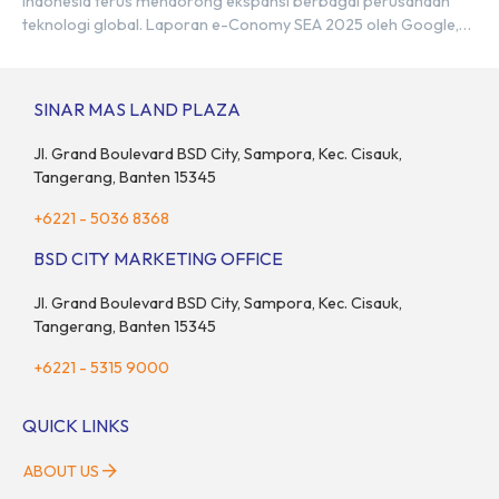
Indonesia terus mendorong ekspansi berbagai perusahaan
teknologi global. Laporan e-Conomy SEA 2025 oleh Google,
Temasek, dan Bain & Company menempatkan Indonesia
sebagai salah satu pasar digital terbesar di Asia Tenggara
dengan nilai ekonomi hampir mencapai US$100 miliar, tumbuh
SINAR MAS LAND PLAZA
sebesar 14% dibandingkan dengan tahun sebelumnya. Kondisi
ini […]
Jl. Grand Boulevard BSD City, Sampora, Kec. Cisauk,
Tangerang, Banten 15345
+6221 - 5036 8368
BSD CITY MARKETING OFFICE
Jl. Grand Boulevard BSD City, Sampora, Kec. Cisauk,
Tangerang, Banten 15345
+6221 - 5315 9000
QUICK LINKS
ABOUT US