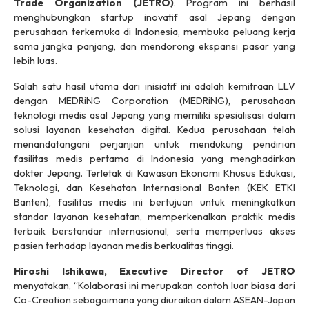
Trade Organization (JETRO)
. Program ini berhasil
menghubungkan
startup
inovatif asal Jepang dengan
perusahaan terkemuka di Indonesia, membuka peluang kerja
sama jangka panjang, dan mendorong ekspansi pasar yang
lebih luas.
Salah satu hasil utama dari inisiatif ini adalah kemitraan LLV
dengan MEDRiNG Corporation (MEDRiNG), perusahaan
teknologi medis asal Jepang yang memiliki spesialisasi dalam
solusi layanan kesehatan digital. Kedua perusahaan telah
menandatangani perjanjian untuk mendukung pendirian
fasilitas medis pertama di Indonesia yang menghadirkan
dokter Jepang. Terletak di Kawasan Ekonomi Khusus Edukasi,
Teknologi, dan Kesehatan Internasional Banten (KEK ETKI
Banten), fasilitas medis ini bertujuan untuk meningkatkan
standar layanan kesehatan, memperkenalkan praktik medis
terbaik berstandar internasional, serta memperluas akses
pasien terhadap layanan medis berkualitas tinggi.
Hiroshi Ishikawa, Executive Director of JETRO
menyatakan, “Kolaborasi ini merupakan contoh luar biasa dari
Co-Creation
sebagaimana yang diuraikan dalam
ASEAN-Japan