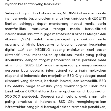
layanan kesehatan yang lebih luas.”
Sebagai bagian dari kolaborasi ini, MEDRiNG akan membantu
institusi medis Jepang dalam mendirikan klinik baru di KEK ETKI
Banten, sehingga dapat mendorong inovasi medis, serta
memfasilitasi masuknya tenaga medis berkualifikasi
internasional. Inisiatif ini juga memfasilitasi proses Merger dan
Akuisisi (M&A) untuk mempercepat pembukaan serta
operasional klinik, khususnya di bidang layanan kesehatan
digital. LLV dan MEDRiNG sedang melakukan riset pasar
ekstensif untuk menentukan spesialisasi medis yang paling
dibutuhkan, dengan target pembukaan klinik pertama pada
akhir tahun 2025. LLV terus memperkuat perannya sebagai
gerbang bagi pebisnis internasional yang ingin melakukan
ekspansi di Indonesia dan menjadikan BSD City sebagai pusat
ekonomi yang dinamis, berbasis inovasi, dan kompetitif. BSD
City adalah
mega township
yang dikembangkan Sinar Mas
Land, seluas 6.000 hektare dan merupakan rumah bagi sekitar
500.000 penduduk. Sebagai salah satu proyek
smart city
paling ambisius di Indonesia, BSD City mengintegrasikan
infrastruktur canggih di berbagai sektor, termasuk pendidikan,