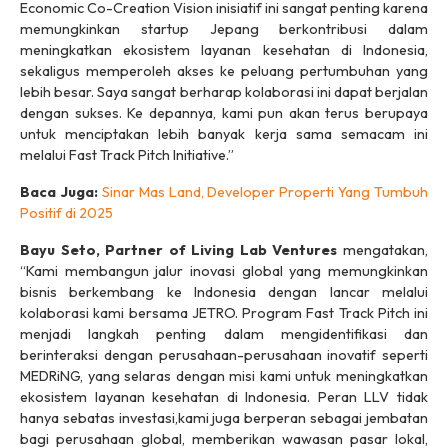
Economic Co-Creation Vision
inisiatif ini sangat penting karena
memungkinkan
startup
Jepang berkontribusi dalam
meningkatkan ekosistem layanan kesehatan di Indonesia,
sekaligus memperoleh akses ke peluang pertumbuhan yang
lebih besar. Saya sangat berharap kolaborasi ini dapat berjalan
dengan sukses. Ke depannya, kami pun akan terus berupaya
untuk menciptakan lebih banyak kerja sama semacam ini
melalui
Fast Track Pitch Initiative
.”
Baca Juga:
Sinar Mas Land, Developer Properti Yang Tumbuh
Positif di 2025
Bayu Seto, Partner of Living Lab Ventures
mengatakan,
“Kami membangun jalur inovasi global yang memungkinkan
bisnis berkembang ke Indonesia dengan lancar melalui
kolaborasi kami bersama JETRO. Program
Fast Track Pitch
ini
menjadi langkah penting dalam mengidentifikasi dan
berinteraksi dengan perusahaan-perusahaan inovatif seperti
MEDRiNG, yang selaras dengan misi kami untuk meningkatkan
ekosistem layanan kesehatan di Indonesia. Peran LLV tidak
hanya sebatas investasi,kami juga berperan sebagai jembatan
bagi perusahaan global, memberikan wawasan pasar lokal,