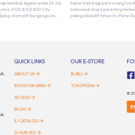
di BSD City!
iap kembali digelar pada 24 Juli
Kabar baik bagi para orang tua 
stus 2025 di ICE BSD City,
Indonesia! Acara parenting terbe
Ajang otomotif bergengsi ini
paling edukatif tahun ini, ParenTa
ilkan lebih dari 60 merek mobil,
akan segera diselenggarakan di 
motor, serta ratusan industri
kawasan modern dan inovatif BSD
Tak hanya menjadi pusat
Bertempat di Hall 5, ICE BSD, acar
gi para pecinta otomotif, GIIAS
berlangsung selama tiga hari pen
i tempat berkumpulnya
pada 2 hingga 4 Mei 2025. Disel
n pelaku industri untuk menjalin
oleh Parentstory dan […]
QUICK LINKS
OUR E-STORE
FO
uk,
ABOUT US
BLIBLI
INVESTOR AREA
TOKOPEDIA
©
2
ACCESS
E
BLOG
uk,
E-CATALOG
D-HUB SEZ