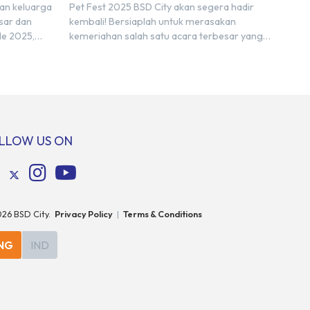
Anabul Kesayangan!
dan keluarga
Pet Fest 2025 BSD City akan segera hadir
sar dan
kembali! Bersiaplah untuk merasakan
le 2025,
kemeriahan salah satu acara terbesar yang
jantung
dinanti para pencinta hewan di Indonesia.
 City.
Tandai kalender Anda—2 hingga 4 Mei 2025 di
a ini akan
Hall 6-8, ICE BSD City! Di ajang Pet Fest 2025
uh, yaitu
ini, Anda dan hewan kesayanganmu bisa
enggarakan
menikmati beragam aktivitas interaktif
bersama komunitas pecinta […]
LLOW US ON
026
BSD City.
Privacy Policy
|
Terms & Conditions
NG
IND