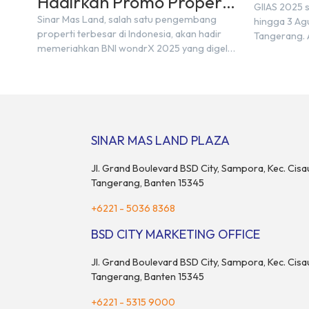
Hadirkan Promo Properti
GIIAS 2025 s
& Hadiah Eksklusif
Sinar Mas Land, salah satu pengembang
hingga 3 Agu
properti terbesar di Indonesia, akan hadir
Tangerang. 
memeriahkan BNI wondrX 2025 yang digelar
akan menamp
pada 15–17 Agustus 2025 di Indonesia
20-an merek 
Convention Exhibition (ICE) BSD City,
pendukung. 
tepatnya di Hall 9, Booth Sinar Mas Land.
perhatian ba
Partisipasi ini menjadi wujud komitmen Sinar
juga menjad
Mas Land dalam memberikan kemudahan
komunitas da
dan pengalaman berbeda bagi para pencari
[…]
SINAR MAS LAND PLAZA
hunian […]
Jl. Grand Boulevard BSD City, Sampora, Kec. Cisa
Tangerang, Banten 15345
+6221 - 5036 8368
BSD CITY MARKETING OFFICE
Jl. Grand Boulevard BSD City, Sampora, Kec. Cisa
Tangerang, Banten 15345
+6221 - 5315 9000