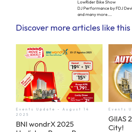
LowRider Bike Show
DJ Performance by FDJ Devi
and many more.....
Discover more articles like this
Events Update - August 14
Events U
2025
GIIAS 
BNI wondrX 2025
City!