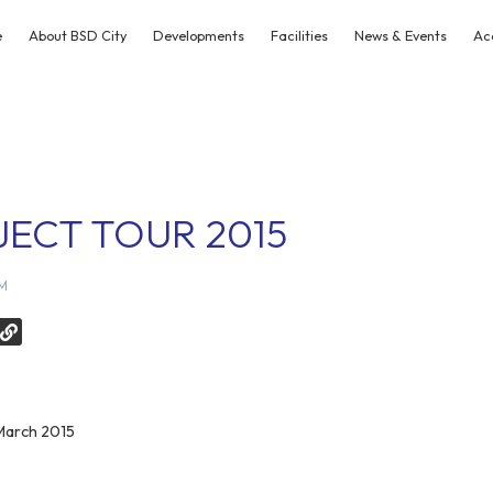
e
About BSD City
Developments
Facilities
News & Events
Ac
ECT TOUR 2015
PM
 March 2015
e