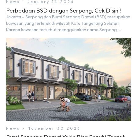
News - January 14 2024
Perbedaan BSD dengan Serpong, Cek Disini!
Jakarta – Serpong dan Bumi Serpong Damai (BSD) merupakan
kawasan yang terletak di wilayah Kota Tangerang Selatan.
Karena kawasan tersebut menggunakan nama Serpong,
mungkin banyak di antara kita yang mengira kedua wilayah ini
merupakan tempat yang sama. Padahal anggapan tersebut
kurang tepat. Sebab Serpong dan BSD merupakan dua
kawasan yang berbeda. Berikut penjelasannya. Baca Juga: […]
News - November 30 2023