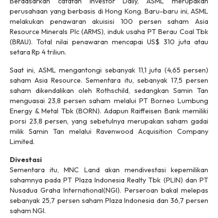
Berdasarkan catatan
Investor Daily,
ASML merupakan
perusahaan yang berbasis di Hong Kong. Baru-baru ini, ASML
melakukan penawaran akuisisi 100 persen saham Asia
Resource Minerals Plc (ARMS), induk usaha PT Berau Coal Tbk
(BRAU). Total nilai penawaran mencapai US$ 310 juta atau
setara Rp 4 triliun.
Saat ini, ASML mengantongi sebanyak 11,1 juta (4,65 persen)
saham Asia Resource. Sementara itu, sebanyak 17,5 persen
saham dikendalikan oleh Rothschild, sedangkan Samin Tan
menguasai 23,8 persen saham melalui PT Borneo Lumbung
Energy & Metal Tbk (BORN). Adapun Raiffeisen Bank memiliki
porsi 23,8 persen, yang sebetulnya merupakan saham gadai
milik Samin Tan melalui Ravenwood Acquisition Company
Limited.
Divestasi
Sementara itu, MNC Land akan mendivestasi kepemilikan
sahamnya pada PT Plaza Indonesia Realty Tbk (PLIN) dan PT
Nusadua Graha International(NGI). Perseroan bakal melepas
sebanyak 25,7 persen saham Plaza Indonesia dan 36,7 persen
saham NGI.