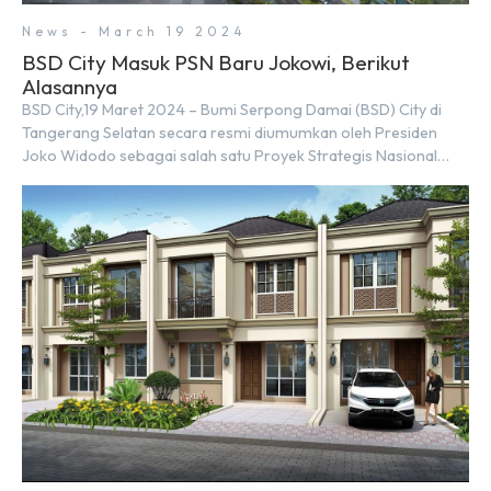
News - March 19 2024
BSD City Masuk PSN Baru Jokowi, Berikut
Alasannya
BSD City,19 Maret 2024 – Bumi Serpong Damai (BSD) City di
Tangerang Selatan secara resmi diumumkan oleh Presiden
Joko Widodo sebagai salah satu Proyek Strategis Nasional
(PSN) yang baru. Pengumuman ini dibuat oleh Menteri
Koordinator Bidang Perekonomian, Airlangga Hartarto, setelah
Rapat Terbatas (ratas) bersama Jokowi di Istana Kepresidenan
pada hari Senin, 18 Maret 2024. Selain […]