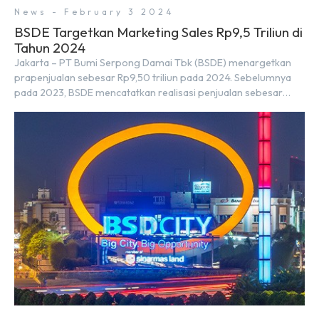
News - February 3 2024
BSDE Targetkan Marketing Sales Rp9,5 Triliun di
Tahun 2024
Jakarta – PT Bumi Serpong Damai Tbk (BSDE) menargetkan
prapenjualan sebesar Rp9,50 triliun pada 2024. Sebelumnya
pada 2023, BSDE mencatatkan realisasi penjualan sebesar
Rp9,50 triliun yang melampaui target prapenjualan sebesar
Rp8,80 triliun. Menurut Direktur BSDE Hermawan Wijaya
menghadapi 2024, kondisi ekonomi global maupun nasional
dapat memengaruhi pertimbangan masyarakat untuk
membeli rumah maupun investasi di sektor […]