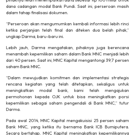
pihaknya telah menempatkan dana sebesar Rp 100 miliar untuk
dana cadangan modal Bank Pundi. Saat ini, perseroan masih
dalam tahap finalisasi dokumen.
“Perseroan akan mengumumkan kembali informasi lebih rinci
ketika perjanjian telah final dan diteken dua belah pihak,”
ungkap Darma, baru-baru ini.
Lebih jauh, Darma mengatakan, pihaknya juga berencana
menambah kepemilikan saham dalam Bank MNC menjadi lebih
dari 40 persen. Saat ini, MNC Kapital mengantongi 39,7 persen
saham Bank MNC.
“Dalam mewujudkan komitmen dan implementasi strategis
rencana kegiatan yang telah ditetapkan, sekaligus untuk
meningkatkan modal bank, kami telah mengajukan
permohonan kepada OJK untuk bisa meningkatkan porsi
kepemilikan sebagai saham pengendali di Bank MNC,” tutur
Darma.
Pada awal 2014, MNC Kapital mengakuisisi 25 persen saham
Bank MNC, yang ketika itu bernama Bank ICB Bumiputera.
Secara bertahap, MNC Kapital meningkatkan kepemilikannya