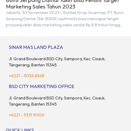
Bumi Serpong Damai Yakin Bisa Penuhi Target
Marketing Sales Tahun 2023
Jakarta, 30 November 2023 – Entitas Grup Sinarmas, PT Bumi
Serpong Damai Tbk (BSDE) optimistis bisa mencapai target
pra penjualan alias marketing sales senilai Rp 8,8 triliun hingga
tutup 2023. Direktur Bumi Serpong Damai Hermawan Wijaya
menjelaskan dengan pencapain per September 2023 dan
adanya insentif PPN DTP, BSDE optimistis bisa melampaui
SINAR MAS LAND PLAZA
target. “Kami yakin target […]
Jl. Grand Boulevard BSD City, Sampora, Kec. Cisauk,
Tangerang, Banten 15345
+6221 - 5036 8368
BSD CITY MARKETING OFFICE
Jl. Grand Boulevard BSD City, Sampora, Kec. Cisauk,
Tangerang, Banten 15345
+6221 - 5315 9000
QUICK LINKS