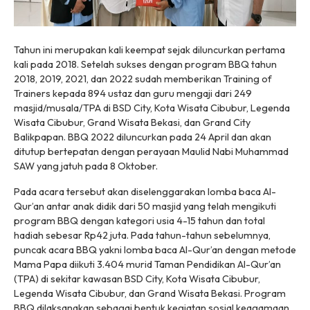
Tahun ini merupakan kali keempat sejak diluncurkan pertama
kali pada 2018. Setelah sukses dengan program BBQ tahun
2018, 2019, 2021, dan 2022 sudah memberikan Training of
Trainers kepada 894 ustaz dan guru mengaji dari 249
masjid/musala/TPA di BSD City, Kota Wisata Cibubur, Legenda
Wisata Cibubur, Grand Wisata Bekasi, dan Grand City
Balikpapan. BBQ 2022 diluncurkan pada 24 April dan akan
ditutup bertepatan dengan perayaan Maulid Nabi Muhammad
SAW yang jatuh pada 8 Oktober.
Pada acara tersebut akan diselenggarakan lomba baca Al-
Qur’an antar anak didik dari 50 masjid yang telah mengikuti
program BBQ dengan kategori usia 4-15 tahun dan total
hadiah sebesar Rp42 juta. Pada tahun-tahun sebelumnya,
puncak acara BBQ yakni lomba baca Al-Qur’an dengan metode
Mama Papa diikuti 3.404 murid Taman Pendidikan Al-Qur’an
(TPA) di sekitar kawasan BSD City, Kota Wisata Cibubur,
Legenda Wisata Cibubur, dan Grand Wisata Bekasi. Program
BBQ dilaksanakan sebagai bentuk kegiatan sosial keagamaan