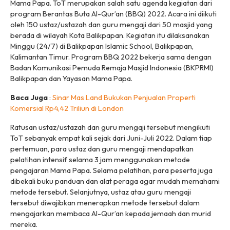
Mama Papa. ToT merupakan salah satu agenda kegiatan dari
program Berantas Buta Al-Qur’an (BBQ) 2022. Acara ini diikuti
oleh 150 ustaz/ustazah dan guru mengaji dari 50 masjid yang
berada di wilayah Kota Balikpapan. Kegiatan itu dilaksanakan
Minggu (24/7) di Balikpapan Islamic School, Balikpapan,
Kalimantan Timur. Program BBQ 2022 bekerja sama dengan
Badan Komunikasi Pemuda Remaja Masjid Indonesia (BKPRMI)
Balikpapan dan Yayasan Mama Papa.
Baca Juga
:
Sinar Mas Land Bukukan Penjualan Properti
Komersial Rp4,42 Triliun di London
Ratusan ustaz/ustazah dan guru mengaji tersebut mengikuti
ToT sebanyak empat kali sejak dari Juni-Juli 2022. Dalam tiap
pertemuan, para ustaz dan guru mengaji mendapatkan
pelatihan intensif selama 3 jam menggunakan metode
pengajaran Mama Papa. Selama pelatihan, para peserta juga
dibekali buku panduan dan alat peraga agar mudah memahami
metode tersebut. Selanjutnya, ustaz atau guru mengaji
tersebut diwajibkan menerapkan metode tersebut dalam
mengajarkan membaca Al-Qur’an kepada jemaah dan murid
mereka.