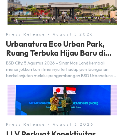
Press Release - August 5 2026
Urbanatura Eco Urban Park,
Ruang Terbuka Hijau Baru di
BSD City
BSD City, 5 Agustus 2026 – Sinar Mas Land kembali
menunjukkan komitmennya terhadap pembangunan
berkelanjutan melalui pengembangan BSD Urbanatura
Eco Urban Park, sebuah ruang terbuka hijau multifungsi
dengan jalur sungai sepanjang 1,5 km yang dikelilingi
lanskap tropis rimbun di BSD City yang sebelumnya
dikenal sebagai Green Pathway. Transformasi ini
merupakan bagian dari upaya perusahaan untuk […]
Press Release - August 3 2026
LLV Perkuat Konektivitas