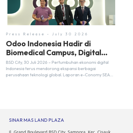
setiap tahunnya untuk mendukung percepatan
transformasi digital di berbagai sektor strategis.
Kebutuhan tersebut menjadikan pengembangan sumber
daya […]
Press Release - July 30 2026
Odoo Indonesia Hadir di
Biomedical Campus, Digital
Hub, BSD City
BSD City, 30 Juli 2026 – Pertumbuhan ekonomi digital
Indonesia terus mendorong ekspansi berbagai
perusahaan teknologi global. Laporan e-Conomy SEA
2025 oleh Google, Temasek, dan Bain & Company
menempatkan Indonesia sebagai salah satu pasar digital
terbesar di Asia Tenggara dengan nilai ekonomi hampir
mencapai US$100 miliar, tumbuh sebesar 14%
dibandingkan dengan tahun sebelumnya. Kondisi ini […]
SINAR MAS LAND PLAZA
Jl. Grand Boulevard BSD City, Sampora, Kec. Cisauk,