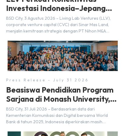
Investasi Indonesia–Jepang
(FDI) pada 2025
BSD City, 3 Agustus 2026 – Living Lab Ventures (LLV),
corporate venture capital (CVC) dari Sinar Mas Land,
menjalin kemitraan strategis dengan PT Nihon M&A
Center Indonesia (NMAI), bagian dari Nihon M&A Center
Holdings Inc. Kemitraan tersebut ditandai dengan
penandatanganan Memorandum of Understanding
(MoU) oleh Bayu Seto (Partner at Living Lab Ventures)
dan Kosuke Kawata […]
Press Release - July 31 2026
Beasiswa Pendidikan Program
Sarjana di Monash University,
BSD City
BSD City, 31 Juli 2026 – Berdasarkan data dari
Kementerian Komunikasi dan Digital bersama World
Bank di tahun 2025, Indonesia diperkirakan masih
membutuhkan sekitar 3 juta talenta digital hingga tahun
2030 atau setara dengan 600 ribu tenaga digital baru