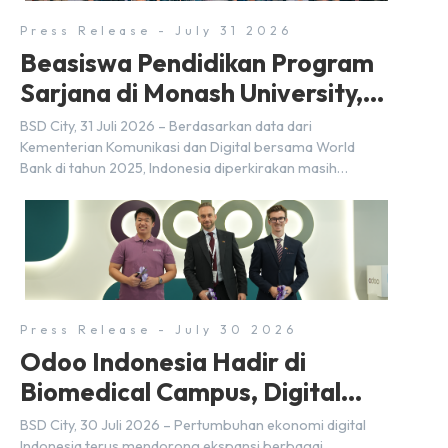
Press Release - July 31 2026
Beasiswa Pendidikan Program
Sarjana di Monash University,
BSD City
BSD City, 31 Juli 2026 – Berdasarkan data dari
Kementerian Komunikasi dan Digital bersama World
Bank di tahun 2025, Indonesia diperkirakan masih
membutuhkan sekitar 3 juta talenta digital hingga tahun
2030 atau setara dengan 600 ribu tenaga digital baru
setiap tahunnya untuk mendukung percepatan
transformasi digital di berbagai sektor strategis.
Kebutuhan tersebut menjadikan pengembangan sumber
daya […]
Press Release - July 30 2026
Odoo Indonesia Hadir di
Biomedical Campus, Digital
Hub, BSD City
BSD City, 30 Juli 2026 – Pertumbuhan ekonomi digital
Indonesia terus mendorong ekspansi berbagai