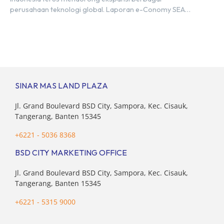
perusahaan teknologi global. Laporan e-Conomy SEA
2025 oleh Google, Temasek, dan Bain & Company
menempatkan Indonesia sebagai salah satu pasar digital
terbesar di Asia Tenggara dengan nilai ekonomi hampir
mencapai US$100 miliar, tumbuh sebesar 14%
dibandingkan dengan tahun sebelumnya. Kondisi ini […]
SINAR MAS LAND PLAZA
Jl. Grand Boulevard BSD City, Sampora, Kec. Cisauk,
Tangerang, Banten 15345
+6221 - 5036 8368
BSD CITY MARKETING OFFICE
Jl. Grand Boulevard BSD City, Sampora, Kec. Cisauk,
Tangerang, Banten 15345
+6221 - 5315 9000