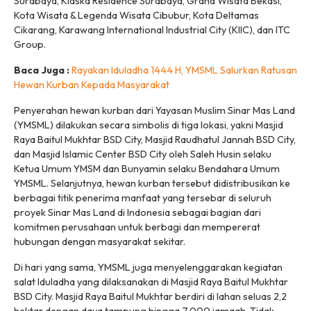
Surabaya, Klaska Residence Surabaya, Grand Wisata Bekasi,
Kota Wisata & Legenda Wisata Cibubur, Kota Deltamas
Cikarang, Karawang International Industrial City (KIIC), dan ITC
Group.
Baca Juga :
Rayakan Iduladha 1444 H, YMSML Salurkan Ratusan
Hewan Kurban Kepada Masyarakat
Penyerahan hewan kurban dari Yayasan Muslim Sinar Mas Land
(YMSML) dilakukan secara simbolis di tiga lokasi, yakni Masjid
Raya Baitul Mukhtar BSD City, Masjid Raudhatul Jannah BSD City,
dan Masjid Islamic Center BSD City oleh Saleh Husin selaku
Ketua Umum YMSM dan Bunyamin selaku Bendahara Umum
YMSML. Selanjutnya, hewan kurban tersebut didistribusikan ke
berbagai titik penerima manfaat yang tersebar di seluruh
proyek Sinar Mas Land di Indonesia sebagai bagian dari
komitmen perusahaan untuk berbagi dan mempererat
hubungan dengan masyarakat sekitar.
Di hari yang sama, YMSML juga menyelenggarakan kegiatan
salat Iduladha yang dilaksanakan di Masjid Raya Baitul Mukhtar
BSD City. Masjid Raya Baitul Mukhtar berdiri di lahan seluas 2,2