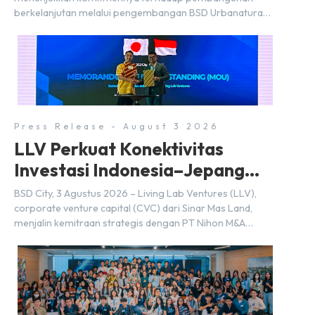
berkelanjutan melalui pengembangan BSD Urbanatura
Eco Urban Park, sebuah ruang terbuka hijau multifungsi
dengan jalur sungai sepanjang 1,5 km yang dikelilingi
lanskap tropis rimbun di BSD City yang sebelumnya
dikenal sebagai Green Pathway. Transformasi ini
merupakan bagian dari upaya perusahaan untuk […]
Press Release - August 3 2026
LLV Perkuat Konektivitas
Investasi Indonesia–Jepang
(FDI) pada 2025
BSD City, 3 Agustus 2026 – Living Lab Ventures (LLV),
corporate venture capital (CVC) dari Sinar Mas Land,
menjalin kemitraan strategis dengan PT Nihon M&A
Center Indonesia (NMAI), bagian dari Nihon M&A Center
Holdings Inc. Kemitraan tersebut ditandai dengan
penandatanganan Memorandum of Understanding
(MoU) oleh Bayu Seto (Partner at Living Lab Ventures)
dan Kosuke Kawata […]