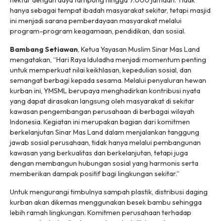
hektar dengan daya tampung hingga 7.000 jamaah. Tidak
hanya sebagai tempat ibadah masyarakat sekitar, tetapi masjid
ini menjadi sarana pemberdayaan masyarakat melalui
program-program keagamaan, pendidikan, dan sosial.
Bambang Setiawan
, Ketua Yayasan Muslim Sinar Mas Land
mengatakan, “Hari Raya Iduladha menjadi momentum penting
untuk memperkuat nilai keikhlasan, kepedulian sosial, dan
semangat berbagi kepada sesama. Melalui penyaluran hewan
kurban ini, YMSML berupaya menghadirkan kontribusi nyata
yang dapat dirasakan langsung oleh masyarakat di sekitar
kawasan pengembangan perusahaan di berbagai wilayah
Indonesia. Kegiatan ini merupakan bagian dari komitmen
berkelanjutan Sinar Mas Land dalam menjalankan tanggung
jawab sosial perusahaan, tidak hanya melalui pembangunan
kawasan yang berkualitas dan berkelanjutan, tetapi juga
dengan membangun hubungan sosial yang harmonis serta
memberikan dampak positif bagi lingkungan sekitar.”
Untuk mengurangi timbulnya sampah plastik, distribusi daging
kurban akan dikemas menggunakan besek bambu sehingga
lebih ramah lingkungan. Komitmen perusahaan terhadap