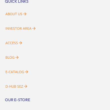
QUICK LINKS
ABOUT US
INVESTOR AREA
ACCESS
BLOG
E-CATALOG
D-HUB SEZ
OUR E-STORE