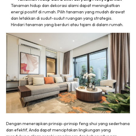
Tanaman hidup dan dekorasi alami dapat meningkatkan
energi positif di rumah. Pilih tanaman yang mudah dirawat
dan letakkan di sudut-sudut ruangan yang strategis.
Hindari tanaman yang berduri atau tajam di dalam rumah.
Dengan menerapkan prinsip-prinsip feng shui yang sederhana
dan efektif, Anda dapat menciptakan lingkungan yang