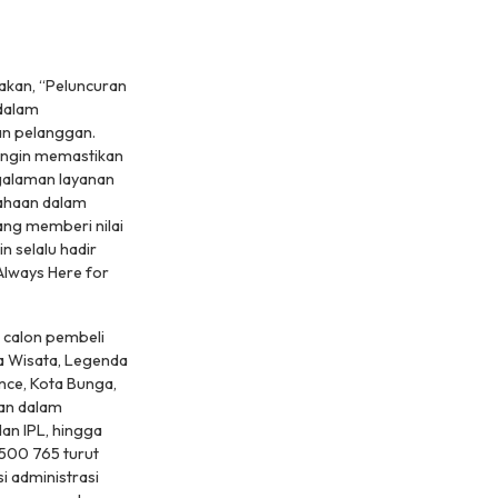
n
kan, “Peluncuran
 dalam
an pelanggan.
 ingin memastikan
galaman layanan
sahaan dalam
ang memberi nilai
n selalu hadir
Always Here for
 calon pembeli
ta Wisata, Legenda
nce, Kota Bunga,
han dalam
an IPL, hingga
1500 765 turut
 administrasi