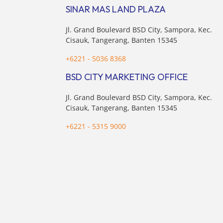
ini merupakan bagian dari upaya
Kosuke
SINAR MAS LAND PLAZA
perusahaan untuk […]
Jl. Grand Boulevard BSD City, Sampora, Kec.
Cisauk, Tangerang, Banten 15345
+6221 - 5036 8368
BSD CITY MARKETING OFFICE
Jl. Grand Boulevard BSD City, Sampora, Kec.
Cisauk, Tangerang, Banten 15345
+6221 - 5315 9000