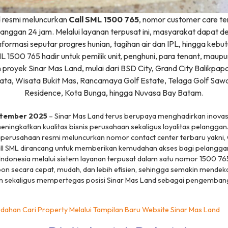
d resmi meluncurkan
Call SML 1500 765
, nomor
customer care
te
langgan 24 jam. Melalui layanan terpusat ini, masyarakat dapat 
formasi seputar progres hunian, tagihan air dan IPL, hingga kebut
ML 1500 765 hadir untuk pemilik unit, penghuni, para
tenant
, maupu
uh proyek Sinar Mas Land, mulai dari BSD City, Grand City Balikpap
ta, Wisata Bukit Mas, Rancamaya Golf Estate, Telaga Golf Saw
Residence, Kota Bunga, hingga Nuvasa Bay Batam.
eptember 2025
– Sinar Mas Land terus berupaya menghadirkan inovas
ningkatkan kualitas bisnis perusahaan sekaligus loyalitas pelanggan.
 perusahaan resmi meluncurkan nomor
contact center
terbaru yakni,
all SML dirancang untuk memberikan kemudahan akses bagi pelanggan
 Indonesia melalui sistem layanan terpusat dalam satu nomor 1500 765
pon secara cepat, mudah, dan lebih efisien, sehingga semakin mende
 sekaligus mempertegas posisi Sinar Mas Land sebagai pengembang
ahan Cari Property Melalui Tampilan Baru Website Sinar Mas Land