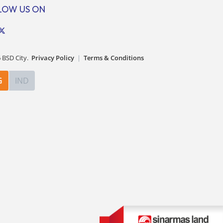
ngan
sebesar 14% dibandingkan dengan
LOW US ON
tahun sebelumnya. Kondisi ini […]
6
BSD City.
Privacy Policy
|
Terms & Conditions
G
IND