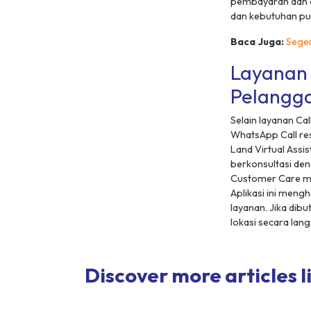
pembayaran dan d
dan kebutuhan pur
Baca Juga:
Seger
Layanan 
Pelangg
Selain layanan C
WhatsApp Call re
Land Virtual Assis
berkonsultasi den
Customer Care mel
Aplikasi ini meng
layanan. Jika dib
lokasi secara la
Discover more articles li