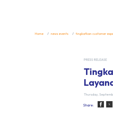
Home
news events
tingkatkan customer expe
PRESS RELEASE
Tingka
Layana
Thursday, Septemb
Share: