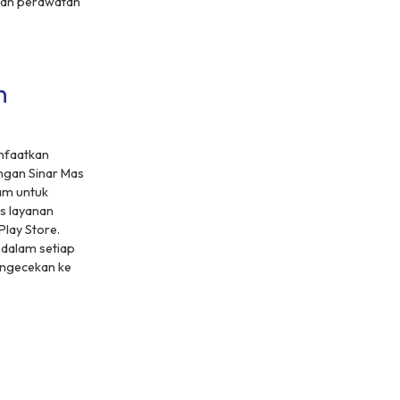
nan perawatan
n
nfaatkan
ngan Sinar Mas
jam untuk
s layanan
lay Store.
 dalam setiap
ngecekan ke