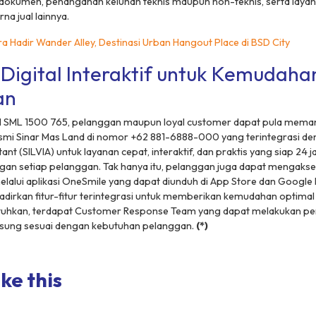
okumen, penanganan keluhan teknis maupun non-teknis, serta laya
na jual lainnya.
a Hadir Wander Alley, Destinasi Urban Hangout Place di BSD City
Digital Interaktif untuk Kemudaha
an
all SML 1500 765, pelanggan maupun
loyal customer
dapat pula mema
smi Sinar Mas Land di nomor +62 881-6888-000 yang terintegrasi de
tant (SILVIA) untuk layanan cepat, interaktif, dan praktis yang siap 24 
gan setiap pelanggan. Tak hanya itu, pelanggan juga dapat mengakse
alui aplikasi OneSmile yang dapat diunduh di App Store dan Google P
hadirkan fitur-fitur terintegrasi untuk memberikan kemudahan optimal
utuhkan, terdapat
Customer Response Team
yang dapat melakukan pe
ngsung sesuai dengan kebutuhan pelanggan.
(*)
ke this