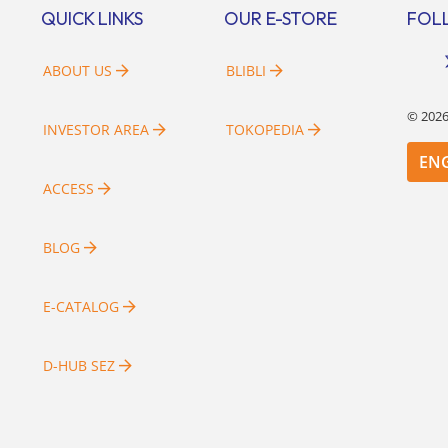
 Kawata […]
tersebut menjadikan pengemba
QUICK LINKS
OUR E-STORE
FOL
sumber daya […]
ABOUT US
BLIBLI
©
202
INVESTOR AREA
TOKOPEDIA
EN
ACCESS
BLOG
E-CATALOG
D-HUB SEZ