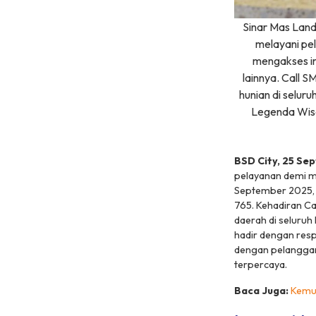
Sinar Mas Lan
melayani pe
mengakses in
lainnya. Call S
hunian di selur
Legenda Wisa
BSD City, 25 S
pelayanan demi me
September 2025,
765. Kehadiran C
daerah di seluruh
hadir dengan res
dengan pelanggan
terpercaya.
Baca Juga:
Kemud