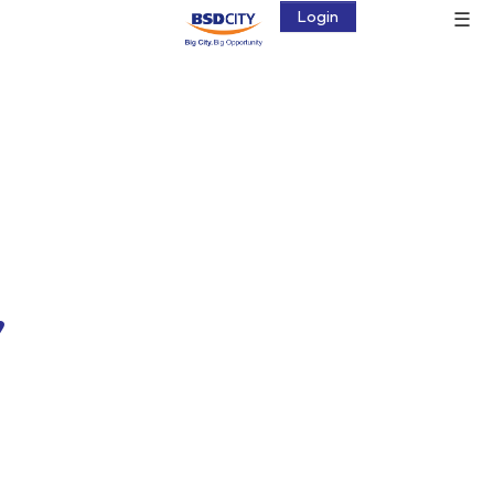
☰
Login
,