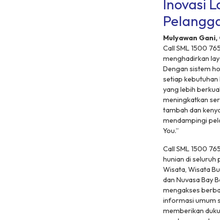
Inovasi 
Pelangg
Mulyawan Gani, 
Call SML 1500 765
menghadirkan laya
Dengan sistem
ho
setiap kebutuhan
yang lebih berkua
meningkatkan
ser
tambah dan kenyam
mendampingi pela
You
.”
Call SML 1500 765
hunian di seluruh
Wisata, Wisata Bu
dan Nuvasa Bay B
mengakses berbaga
informasi umum s
memberikan dukun