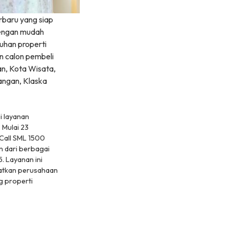
rbaru yang siap
dengan mudah
uhan properti
n calon pembeli
an, Kota Wisata,
angan, Klaska
i layanan
 Mulai 23
 Call SML 1500
 dari berbagai
. Layanan ini
katkan perusahaan
 properti