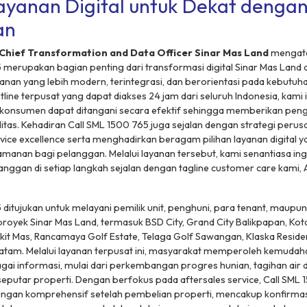
Layanan Digital untuk Dekat denga
an
Chief Transformation and Data Officer Sinar Mas Land
mengata
 merupakan bagian penting dari transformasi digital Sinar Mas Land
nan yang lebih modern, terintegrasi, dan berorientasi pada kebutuh
tline
terpusat yang dapat diakses 24 jam dari seluruh Indonesia, kami
 konsumen dapat ditangani secara efektif sehingga memberikan pen
litas. Kehadiran Call SML 1500 765 juga sejalan dengan strategi peru
vice excellence
serta menghadirkan beragam pilihan layanan digital y
anan bagi pelanggan. Melalui layanan tersebut, kami senantiasa ingi
nggan di setiap langkah sejalan dengan
tagline
customer care
kami,
 ditujukan untuk melayani pemilik unit, penghuni, para
tenant
, maupun
 proyek Sinar Mas Land, termasuk BSD City, Grand City Balikpapan, Ko
kit Mas, Rancamaya Golf Estate, Telaga Golf Sawangan, Klaska Reside
atam. Melalui layanan terpusat ini, masyarakat memperoleh kemuda
i informasi, mulai dari perkembangan progres hunian, tagihan air d
eputar properti. Dengan berfokus pada
aftersales service
, Call SML 
gan komprehensif setelah pembelian properti, mencakup konfirmasi