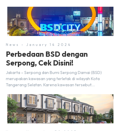
realisasi penjualan sebesar Rp9,50 triliun yang
melampaui target prapenjualan sebesar Rp8,80 triliun.
Menurut Direktur BSDE Hermawan Wijaya menghadapi
2024, kondisi ekonomi global maupun nasional dapat
memengaruhi pertimbangan masyarakat untuk membeli
rumah maupun investasi di sektor […]
News - January 14 2024
Perbedaan BSD dengan
Serpong, Cek Disini!
Jakarta – Serpong dan Bumi Serpong Damai (BSD)
merupakan kawasan yang terletak di wilayah Kota
Tangerang Selatan. Karena kawasan tersebut
menggunakan nama Serpong, mungkin banyak di antara
kita yang mengira kedua wilayah ini merupakan tempat
yang sama. Padahal anggapan tersebut kurang tepat.
Sebab Serpong dan BSD merupakan dua kawasan yang
berbeda. Berikut penjelasannya. Baca Juga: […]