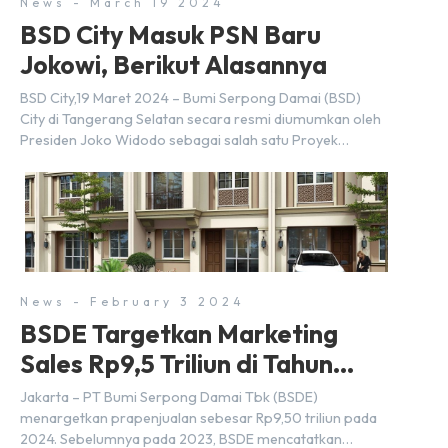
News - March 19 2024
BSD City Masuk PSN Baru
Jokowi, Berikut Alasannya
BSD City,19 Maret 2024 – Bumi Serpong Damai (BSD)
City di Tangerang Selatan secara resmi diumumkan oleh
Presiden Joko Widodo sebagai salah satu Proyek
Strategis Nasional (PSN) yang baru. Pengumuman ini
dibuat oleh Menteri Koordinator Bidang Perekonomian,
Airlangga Hartarto, setelah Rapat Terbatas (ratas)
bersama Jokowi di Istana Kepresidenan pada hari Senin,
18 Maret 2024. Selain […]
News - February 3 2024
BSDE Targetkan Marketing
Sales Rp9,5 Triliun di Tahun
2024
Jakarta – PT Bumi Serpong Damai Tbk (BSDE)
menargetkan prapenjualan sebesar Rp9,50 triliun pada
2024. Sebelumnya pada 2023, BSDE mencatatkan