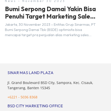
News - November 30 2023
Bumi Serpong Damai Yakin Bisa
Penuhi Target Marketing Sales
Tahun 2023
Jakarta, 30 November 2023 – Entitas Grup Sinarmas, PT
Bumi Serpong Damai Tbk (BSDE) optimistis bisa
mencapai target pra penjualan alias marketing sales
senilai Rp 8,8 triliun hingga tutup 2023. Direktur Bumi
Serpong Damai Hermawan Wijaya menjelaskan dengan
pencapain per September 2023 dan adanya insentif PPN
DTP, BSDE optimistis bisa melampaui target. “Kami yakin
target […]
SINAR MAS LAND PLAZA
Jl. Grand Boulevard BSD City, Sampora, Kec. Cisauk,
Tangerang, Banten 15345
+6221 - 5036 8368
BSD CITY MARKETING OFFICE