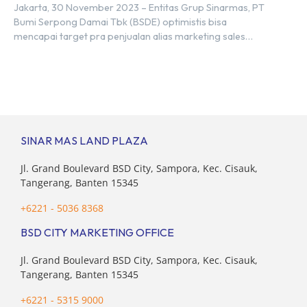
Tahun 2023
Jakarta, 30 November 2023 – Entitas Grup Sinarmas, PT
Bumi Serpong Damai Tbk (BSDE) optimistis bisa
mencapai target pra penjualan alias marketing sales
senilai Rp 8,8 triliun hingga tutup 2023. Direktur Bumi
Serpong Damai Hermawan Wijaya menjelaskan dengan
pencapain per September 2023 dan adanya insentif PPN
DTP, BSDE optimistis bisa melampaui target. “Kami yakin
target […]
SINAR MAS LAND PLAZA
Jl. Grand Boulevard BSD City, Sampora, Kec. Cisauk,
Tangerang, Banten 15345
+6221 - 5036 8368
BSD CITY MARKETING OFFICE
Jl. Grand Boulevard BSD City, Sampora, Kec. Cisauk,
Tangerang, Banten 15345
+6221 - 5315 9000