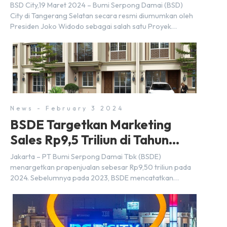
BSD City,19 Maret 2024 – Bumi Serpong Damai (BSD)
City di Tangerang Selatan secara resmi diumumkan oleh
Presiden Joko Widodo sebagai salah satu Proyek
Strategis Nasional (PSN) yang baru. Pengumuman ini
dibuat oleh Menteri Koordinator Bidang Perekonomian,
Airlangga Hartarto, setelah Rapat Terbatas (ratas)
bersama Jokowi di Istana Kepresidenan pada hari Senin,
18 Maret 2024. Selain […]
News - February 3 2024
BSDE Targetkan Marketing
Sales Rp9,5 Triliun di Tahun
2024
Jakarta – PT Bumi Serpong Damai Tbk (BSDE)
menargetkan prapenjualan sebesar Rp9,50 triliun pada
2024. Sebelumnya pada 2023, BSDE mencatatkan
realisasi penjualan sebesar Rp9,50 triliun yang
melampaui target prapenjualan sebesar Rp8,80 triliun.
Menurut Direktur BSDE Hermawan Wijaya menghadapi
2024, kondisi ekonomi global maupun nasional dapat