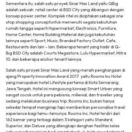
Sementara itu, salah satu proyek Sinar Mas Land yaitu QBig
adalah sebuah retail center di BSD City yang dibangun dengan
konsep
power center.
Komplek ritel ini diciptakan sebagai
one
stop shopping concept
untuk memenuhi segala kebutuhan
rumah tangga seperti
Hypermarket, Electronics, Furniture,
Home Center, Home Building Material dan juga kebutuhan
lainnya seperti Sport, Music, Branded Factory Outlet, Cafe,
Restaurants
dan lain – lain. Beberapa tenant yang hadir di Q-
Big BSD City adalah Courts Megastore, Lulu Hypermarket, Mitra
10, dan beberapa anchor tenant lainnya.
Salah satu proyek Sinar Mas Land
yang meraih penghargaan di
ajang Property Innovation Award 2017 yaitu Rooms Inc Hotel
yang merupakan hotel
Lifestyle
pertama di Kota Semarang
Jawa Tengah. Hotel ini mengusung konsep Smart Urban yang
sangat cocok untuk para pebisnis, millenial, dan
traveller
yang
sedang melakukan
busines
s
trip
.
Rooms Inc, bukan hanya
sekedar tempat menginap tapi memberikan personalise travel
experience bagi tamu-tamunya. Rooms Inc. Hotel terdiri dari
162 kamar yang terbagi dalam 3 kategori yaitu
Standard,
Superior, dan Deluxe
yang dilengkapi denghan fasilitas kelas