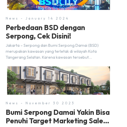
memengaruhi pertimbangan masyarakat untuk membeli
rumah maupun investasi di sektor […]
News - January 14 2024
Perbedaan BSD dengan
Serpong, Cek Disini!
Jakarta – Serpong dan Bumi Serpong Damai (BSD)
merupakan kawasan yang terletak di wilayah Kota
Tangerang Selatan. Karena kawasan tersebut
menggunakan nama Serpong, mungkin banyak di antara
kita yang mengira kedua wilayah ini merupakan tempat
yang sama. Padahal anggapan tersebut kurang tepat.
Sebab Serpong dan BSD merupakan dua kawasan yang
berbeda. Berikut penjelasannya. Baca Juga: […]
News - November 30 2023
Bumi Serpong Damai Yakin Bisa
Penuhi Target Marketing Sales