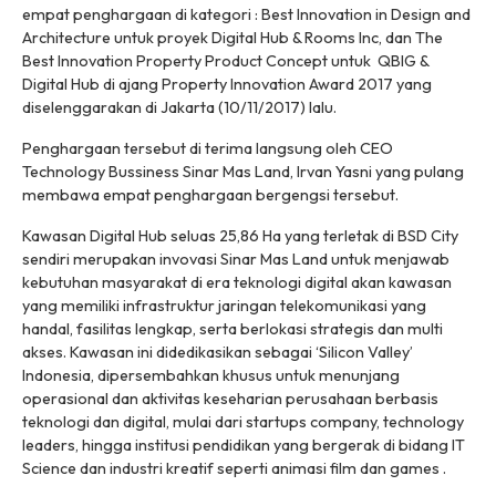
empat penghargaan di kategori : Best Innovation in Design and
Architecture untuk proyek Digital Hub & Rooms Inc, dan The
Best Innovation Property Product Concept untuk QBIG &
Digital Hub di ajang Property Innovation Award 2017 yang
diselenggarakan di Jakarta (10/11/2017) lalu.
Penghargaan tersebut di terima langsung oleh CEO
Technology Bussiness Sinar Mas Land, Irvan Yasni yang pulang
membawa empat penghargaan bergengsi tersebut.
Kawasan Digital Hub seluas 25,86 Ha yang terletak di BSD City
sendiri merupakan invovasi Sinar Mas Land untuk menjawab
kebutuhan masyarakat di era teknologi
digital
akan kawasan
yang memiliki infrastruktur jaringan telekomunikasi yang
handal, fasilitas lengkap, serta berlokasi strategis dan multi
akses. Kawasan ini didedikasikan sebagai ‘
Silicon Valley
’
Indonesia, dipersembahkan khusus untuk menunjang
operasional dan aktivitas keseharian perusahaan berbasis
teknologi dan
digital
, mulai dari
startup
s
company, technology
leaders
, hingga institusi pendidikan yang bergerak di bidang
IT
Science
dan industri kreatif seperti animasi film dan
games
.