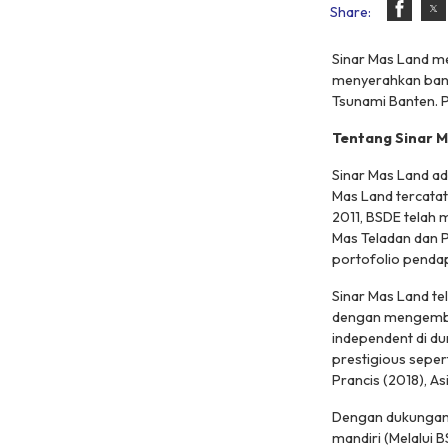
Share:
Sinar Mas Land m
menyerahkan bantu
Tsunami Banten. P
Tentang Sinar 
Sinar Mas Land ad
Mas Land tercatat
2011, BSDE telah 
Mas Teladan dan P
portofolio pendap
Sinar Mas Land te
dengan mengembang
independent di d
prestigious seper
Prancis (2018), As
Dengan dukungan 
mandiri (Melalui