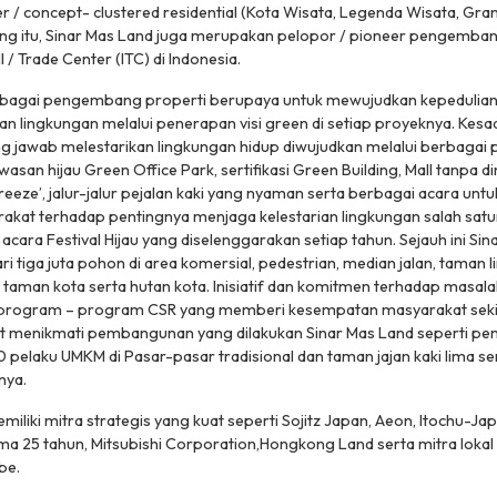
 / concept- clustered residential (Kota Wisata, Legenda Wisata, Gra
ping itu, Sinar Mas Land juga merupakan pelopor / pioneer pengemb
l / Trade Center (ITC) di Indonesia.
ebagai pengembang properti berupaya untuk mewujudkan kepedulian
an lingkungan melalui penerapan visi green di setiap proyeknya. Ke
g jawab melestarikan lingkungan hidup diwujudkan melalui berbagai 
an hijau Green Office Park, sertifikasi Green Building, Mall tanpa 
reeze’, jalur-jalur pejalan kaki yang nyaman serta berbagai acara u
akat terhadap pentingnya menjaga kelestarian lingkungan salah satu
cara Festival Hijau yang diselenggarakan setiap tahun. Sejauh ini Sin
i tiga juta pohon di area komersial, pedestrian, median jalan, taman 
an kota serta hutan kota. Inisiatif dan komitmen terhadap masalah 
i program – program CSR yang memberi kesempatan masyarakat seki
at menikmati pembangunan yang dilakukan Sinar Mas Land seperti pe
 pelaku UMKM di Pasar-pasar tradisional dan taman jajan kaki lima s
nya.
miliki mitra strategis yang kuat seperti Sojitz Japan, Aeon, Itochu-J
a 25 tahun, Mitsubishi Corporation,Hongkong Land serta mitra loka
be.