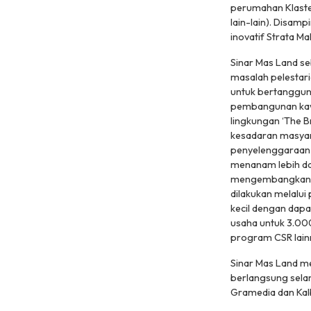
perumahan Klaster
lain-lain). Disam
inovatif Strata Mal
Sinar Mas Land s
masalah pelestari
untuk bertanggun
pembangunan kawas
lingkungan ‘The B
kesadaran masyar
penyelenggaraan a
menanam lebih dar
mengembangkan tam
dilakukan melalu
kecil dengan dap
usaha untuk 3.000
program CSR lain
Sinar Mas Land me
berlangsung selam
Gramedia dan Kal