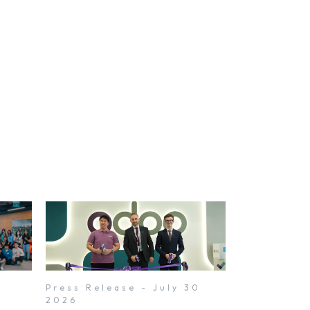
1
Press Release - July 30
2026