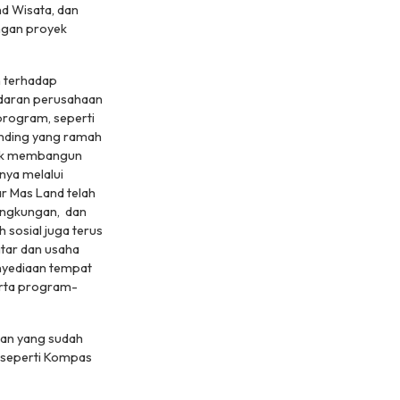
nd Wisata, dan
angan proyek
 terhadap
sadaran perusahaan
program, seperti
dinding yang ramah
ntuk membangun
nya melalui
ar Mas Land telah
lingkungan, dan
sosial juga terus
tar dan usaha
nyediaan tempat
erta program-
apan yang sudah
l seperti Kompas