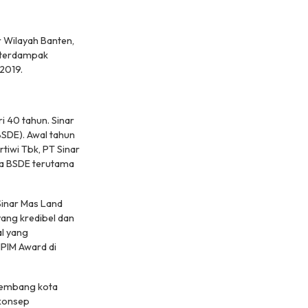
 Wilayah Banten,
k terdampak
2019.
 40 tahun. Sinar
BSDE). Awal tahun
tiwi Tbk, PT Sinar
rja BSDE terutama
Sinar Mas Land
ang kredibel dan
l yang
IPIM Award di
gembang kota
 konsep