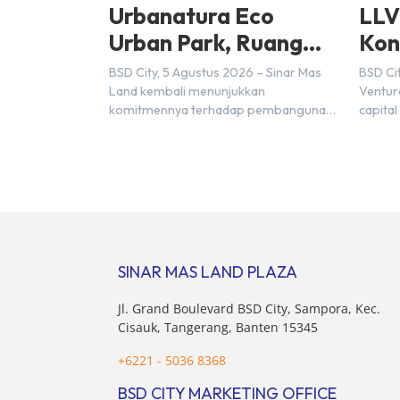
Urbanatura Eco
LLV
Urban Park, Ruang
Kon
Terbuka Hijau Baru di
Ind
BSD City, 5 Agustus 2026 – Sinar Mas
BSD Cit
BSD City
(FD
Land kembali menunjukkan
Ventur
komitmennya terhadap pembangunan
capital
berkelanjutan melalui pengembangan
menjal
BSD Urbanatura Eco Urban Park,
Nihon 
sebuah ruang terbuka hijau multifungsi
bagian
dengan jalur sungai sepanjang 1,5 km
Inc. Ke
yang dikelilingi lanskap tropis rimbun di
penan
BSD City yang sebelumnya dikenal
Unders
sebagai Green Pathway. Transformasi
(Partne
ini merupakan bagian dari upaya
Kosuke
SINAR MAS LAND PLAZA
perusahaan untuk […]
Jl. Grand Boulevard BSD City, Sampora, Kec.
Cisauk, Tangerang, Banten 15345
+6221 - 5036 8368
BSD CITY MARKETING OFFICE