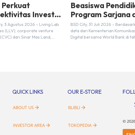
 Perkuat
Beasiswa Pendidi
ektivitas Investasi
Program Sarjana d
onesia–Jepang
Monash University
y, 3 Agustus 2026 – Living Lab
BSD City, 31 Juli 2026 – Berdasar
I) pada 2025
BSD City
es (LLV), corporate venture
data dari Kementerian Komunikas
 (CVC) dari Sinar Mas Land,
Digital bersama World Bank di ta
in kemitraan strategis dengan PT
2025, Indonesia diperkirakan ma
M&A Center Indonesia (NMAI),
membutuhkan sekitar 3 juta tale
 dari Nihon M&A Center Holdings
digital hingga tahun 2030 atau s
mitraan tersebut ditandai dengan
dengan 600 ribu tenaga digital 
datanganan Memorandum of
setiap tahunnya untuk menduku
tanding (MoU) oleh Bayu Seto
percepatan transformasi digital 
r at Living Lab Ventures) dan
berbagai sektor strategis. Kebu
 Kawata […]
tersebut menjadikan pengemba
QUICK LINKS
OUR E-STORE
FOL
sumber daya […]
ABOUT US
BLIBLI
©
202
INVESTOR AREA
TOKOPEDIA
EN