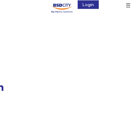
☰
Login
n