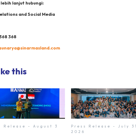
lebih lanjut hubungi:
elations and Social Media
368 368
.sunarya@sinarmasland.com
ke this
s Release - August 3
Press Release - July 3
2026