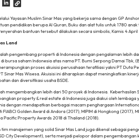
elalui Yayasan Muslim Sinar Mas yang bekerja sama dengan GP Anshor
an pendidikan berupa Al Quran, Buku dan alat tulis untuk 1780 ana
enyerahan bantuan tersebut dilakukan secara simbolis, Kamis 4 April 
Mas Land
alah pengembang properti di Indonesia dengan pengalaman lebih dari
 di bursa saham Indonesia atas nama PT. Bumi Serpong Damai Tbk, (
merampungkan proses akuisisi perusahaan terafiliasi yakni PT Duta Per
T Sinar Mas Wisesa. Akuisisi ini diharapkan dapat meningkatkan kine
atan dan diversifikasi usaha BSDE.
lah mengembangkan lebih dari 50 proyek di Indonesia. Keberhasilan 
kan property & real estate di Indonesia juga diakui oleh lembaga y
unia dengan mendapatkan berbagai macam penghargaan Internationa
ti FIABCI Golden Award di Andora (2017), MIPIM di Hongkong (2017), M
ia Pacific Property Awards 2018 di Thailand (2018).
tim manajemen yang solid Sinar Mas Land juga dikenal sebagai pen
 BSD City Development), serta menjadi pelopor dalam pengembangan