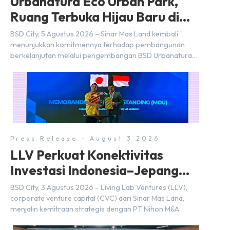
Urbanatura Eco Urban Park,
Ruang Terbuka Hijau Baru di
BSD City
BSD City, 5 Agustus 2026 – Sinar Mas Land kembali
menunjukkan komitmennya terhadap pembangunan
berkelanjutan melalui pengembangan BSD Urbanatura
Eco Urban Park, sebuah ruang terbuka hijau multifungsi
dengan jalur sungai sepanjang 1,5 km yang dikelilingi
lanskap tropis rimbun di BSD City yang sebelumnya
dikenal sebagai Green Pathway. Transformasi ini
merupakan bagian dari upaya perusahaan untuk […]
Press Release - August 3 2026
LLV Perkuat Konektivitas
Investasi Indonesia–Jepang
(FDI) pada 2025
BSD City, 3 Agustus 2026 – Living Lab Ventures (LLV),
corporate venture capital (CVC) dari Sinar Mas Land,
menjalin kemitraan strategis dengan PT Nihon M&A
Center Indonesia (NMAI), bagian dari Nihon M&A Center