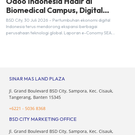
Odoo Indonesia Hadir di
Biomedical Campus, Digital
Hub, BSD City
BSD City, 30 Juli 2026 – Pertumbuhan ekonomi digital
Indonesia terus mendorong ekspansi berbagai
perusahaan teknologi global. Laporan e-Conomy SEA
2025 oleh Google, Temasek, dan Bain & Company
menempatkan Indonesia sebagai salah satu pasar digital
terbesar di Asia Tenggara dengan nilai ekonomi hampir
mencapai US$100 miliar, tumbuh sebesar 14%
dibandingkan dengan tahun sebelumnya. Kondisi ini […]
SINAR MAS LAND PLAZA
Jl. Grand Boulevard BSD City, Sampora, Kec. Cisauk,
Tangerang, Banten 15345
+6221 - 5036 8368
BSD CITY MARKETING OFFICE
Jl. Grand Boulevard BSD City, Sampora, Kec. Cisauk,