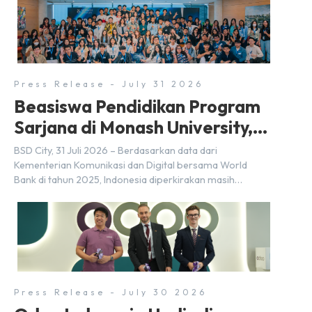
Holdings Inc. Kemitraan tersebut ditandai dengan
penandatanganan Memorandum of Understanding
(MoU) oleh Bayu Seto (Partner at Living Lab Ventures)
dan Kosuke Kawata […]
Press Release - July 31 2026
Beasiswa Pendidikan Program
Sarjana di Monash University,
BSD City
BSD City, 31 Juli 2026 – Berdasarkan data dari
Kementerian Komunikasi dan Digital bersama World
Bank di tahun 2025, Indonesia diperkirakan masih
membutuhkan sekitar 3 juta talenta digital hingga tahun
2030 atau setara dengan 600 ribu tenaga digital baru
setiap tahunnya untuk mendukung percepatan
transformasi digital di berbagai sektor strategis.
Kebutuhan tersebut menjadikan pengembangan sumber
daya […]
Press Release - July 30 2026