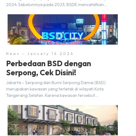
2024. Sebelumnya pada 2023, BSDE mencatatkan
realisasi penjualan sebesar Rp9,50 triliun yang
melampaui target prapenjualan sebesar Rp8,80 triliun.
Menurut Direktur BSDE Hermawan Wijaya menghadapi
2024, kondisi ekonomi global maupun nasional dapat
memengaruhi pertimbangan masyarakat untuk membeli
rumah maupun investasi di sektor […]
News - January 14 2024
Perbedaan BSD dengan
Serpong, Cek Disini!
Jakarta – Serpong dan Bumi Serpong Damai (BSD)
merupakan kawasan yang terletak di wilayah Kota
Tangerang Selatan. Karena kawasan tersebut
menggunakan nama Serpong, mungkin banyak di antara
kita yang mengira kedua wilayah ini merupakan tempat
yang sama. Padahal anggapan tersebut kurang tepat.
Sebab Serpong dan BSD merupakan dua kawasan yang
berbeda. Berikut penjelasannya. Baca Juga: […]