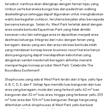
tersebut, nantinya akan dilengkapi dengan taman hijau yang
rimbun serta beraneka bunga hias dan pedestrian walking
disekelilingnya sehingga dapat digunakan untuk menghabiskan
waktu berkegiatan
outdoor
, terutama berjalan atau bersepeda
bersama keluarga. Selain itu, West Park terletak dekat dengan
area wisata berkuda Equestrian Park yang tidak dimiliki
kawasan ruko lain sehingga area ini dipastikan menjadi area
destinasi keluarga. Integrasi dari ruko dengan tenan yang
beragam, danau yang asri dan area rekreasi berkuda inilah
yang mendasari konsep besar business resort karena hanya
disini pengunjung dapat mendapatkan kebutuhan yang
diinginkan sambil menikmati beragam aktivitas menarik
mempertegas konsep produk West Park
‘Celebrate The
Boundless Excitement’.
Shophouses
yang ada di West Park terdiri dari 6 tipe, yaitu tipe
A, B, C, D, E, dan F. Setiap tipe memiliki luas bangunan dan luas
2
area yang beragam, mulai dari yang terkecil yaitu 62 m
luas
2
bangunan dan 32 m
luas area, hingga yang terbesar yaitu 253
2
2
m
luas area dan 104 m
luas bangunan. Range harga yang
ditentukan untuk
shophouses
di West Park yaitu berkisar