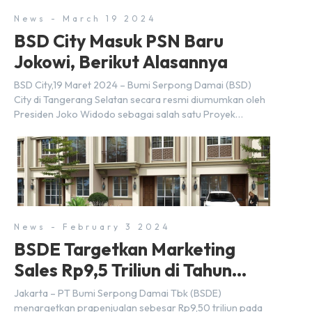
News - March 19 2024
BSD City Masuk PSN Baru
Jokowi, Berikut Alasannya
BSD City,19 Maret 2024 – Bumi Serpong Damai (BSD)
City di Tangerang Selatan secara resmi diumumkan oleh
Presiden Joko Widodo sebagai salah satu Proyek
Strategis Nasional (PSN) yang baru. Pengumuman ini
dibuat oleh Menteri Koordinator Bidang Perekonomian,
Airlangga Hartarto, setelah Rapat Terbatas (ratas)
bersama Jokowi di Istana Kepresidenan pada hari Senin,
18 Maret 2024. Selain […]
News - February 3 2024
BSDE Targetkan Marketing
Sales Rp9,5 Triliun di Tahun
2024
Jakarta – PT Bumi Serpong Damai Tbk (BSDE)
menargetkan prapenjualan sebesar Rp9,50 triliun pada