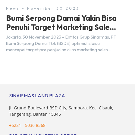
News - November 30 2023
Bumi Serpong Damai Yakin Bisa
Penuhi Target Marketing Sales
Tahun 2023
Jakarta, 30 November 2023 – Entitas Grup Sinarmas, PT
Bumi Serpong Damai Tbk (BSDE) optimistis bisa
mencapai target pra penjualan alias marketing sales
senilai Rp 8,8 triliun hingga tutup 2023. Direktur Bumi
Serpong Damai Hermawan Wijaya menjelaskan dengan
pencapain per September 2023 dan adanya insentif PPN
DTP, BSDE optimistis bisa melampaui target. “Kami yakin
target […]
SINAR MAS LAND PLAZA
Jl. Grand Boulevard BSD City, Sampora, Kec. Cisauk,
Tangerang, Banten 15345
+6221 - 5036 8368