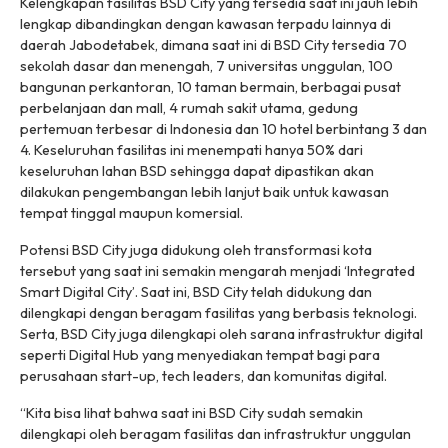
Kelengkapan fasilitas BSD City yang tersedia saat ini jauh lebih
lengkap dibandingkan dengan kawasan terpadu lainnya di
daerah Jabodetabek, dimana saat ini di BSD City tersedia 70
sekolah dasar dan menengah, 7 universitas unggulan, 100
bangunan perkantoran, 10 taman bermain, berbagai pusat
perbelanjaan dan mall, 4 rumah sakit utama, gedung
pertemuan terbesar di Indonesia dan 10 hotel berbintang 3 dan
4. Keseluruhan fasilitas ini menempati hanya 50% dari
keseluruhan lahan BSD sehingga dapat dipastikan akan
dilakukan pengembangan lebih lanjut baik untuk kawasan
tempat tinggal maupun komersial.
Potensi BSD City juga didukung oleh transformasi kota
tersebut yang saat ini semakin mengarah menjadi
‘Integrated
Smart Digital City’.
Saat ini, BSD City telah didukung dan
dilengkapi dengan beragam fasilitas yang berbasis teknologi.
Serta, BSD City juga dilengkapi oleh sarana infrastruktur digital
seperti Digital Hub yang menyediakan tempat bagi para
perusahaan
start-up, tech leaders,
dan komunitas digital.
“Kita bisa lihat bahwa saat ini BSD City sudah semakin
dilengkapi oleh beragam fasilitas dan infrastruktur unggulan