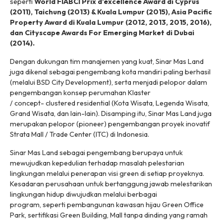
seperti
World FIABCI Prix d’excellence Award di Cyprus
(2011), Taichung (2013) & Kuala Lumpur (2015), Asia Pacific
Property Award di Kuala Lumpur (2012, 2013, 2015, 2016),
dan Cityscape Awards For Emerging Market di Dubai
(2014).
Dengan dukungan tim manajemen yang kuat, Sinar Mas Land
juga dikenal sebagai pengembang kota mandiri paling berhasil
(melalui BSD City Development), serta menjadi pelopor dalam
pengembangan konsep perumahan Klaster
/
concept- clustered residential
(Kota Wisata, Legenda Wisata,
Grand Wisata, dan lain-lain). Disamping itu, Sinar Mas Land juga
merupakan pelopor (pioneer) pengembangan proyek inovatif
Strata Mall / Trade Center (ITC) di Indonesia.
Sinar Mas Land sebagai pengembang berupaya untuk
mewujudkan kepedulian terhadap masalah pelestarian
lingkungan melalui penerapan visi
green
di setiap proyeknya.
Kesadaran perusahaan untuk bertanggung jawab melestarikan
lingkungan hidup diwujudkan melalui berbagai
program, seperti pembangunan kawasan hijau Green Office
Park, sertifikasi Green Building, Mall tanpa dinding yang ramah