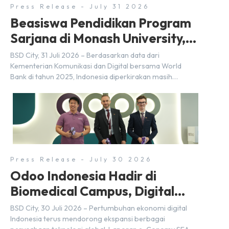
Press Release - July 31 2026
Beasiswa Pendidikan Program
Sarjana di Monash University,
BSD City
BSD City, 31 Juli 2026 – Berdasarkan data dari
Kementerian Komunikasi dan Digital bersama World
Bank di tahun 2025, Indonesia diperkirakan masih
membutuhkan sekitar 3 juta talenta digital hingga tahun
2030 atau setara dengan 600 ribu tenaga digital baru
setiap tahunnya untuk mendukung percepatan
transformasi digital di berbagai sektor strategis.
Kebutuhan tersebut menjadikan pengembangan sumber
daya […]
Press Release - July 30 2026
Odoo Indonesia Hadir di
Biomedical Campus, Digital
Hub, BSD City
BSD City, 30 Juli 2026 – Pertumbuhan ekonomi digital
Indonesia terus mendorong ekspansi berbagai