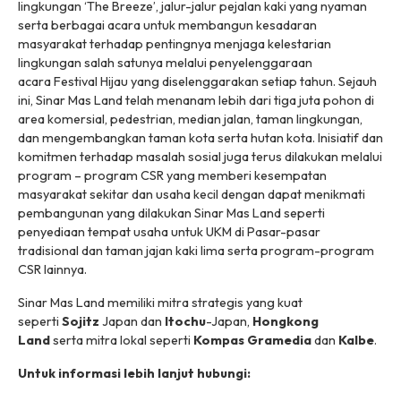
lingkungan ‘The Breeze’, jalur-jalur pejalan kaki yang nyaman
serta berbagai acara untuk membangun kesadaran
masyarakat terhadap pentingnya menjaga kelestarian
lingkungan salah satunya melalui penyelenggaraan
acara Festival Hijau yang diselenggarakan setiap tahun. Sejauh
ini, Sinar Mas Land telah menanam lebih dari tiga juta pohon di
area komersial,
pedestrian
, median jalan, taman lingkungan,
dan mengembangkan taman kota serta hutan kota. Inisiatif dan
komitmen terhadap masalah sosial juga terus dilakukan melalui
program – program CSR yang memberi kesempatan
masyarakat sekitar dan usaha kecil dengan dapat menikmati
pembangunan yang dilakukan Sinar Mas Land seperti
penyediaan tempat usaha untuk UKM di Pasar-pasar
tradisional dan taman jajan kaki lima serta program-program
CSR lainnya.
Sinar Mas Land memiliki mitra strategis yang kuat
seperti
Sojitz
Japan dan
Itochu
-Japan,
Hongkong
Land
serta mitra lokal seperti
Kompas Gramedia
dan
Kalbe
.
Untuk informasi lebih lanjut hubungi: