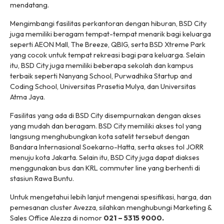
mendatang.
Mengimbangi fasilitas perkantoran dengan hiburan, BSD City
juga memiliki beragam tempat-tempat menarik bagi keluarga
seperti AEON Mall, The Breeze, QBIG, serta BSD Xtreme Park
yang cocok untuk tempat rekreasi bagi para keluarga. Selain
itu, BSD City juga memiliki beberapa sekolah dan kampus
terbaik seperti Nanyang School, Purwadhika Startup and
Coding School, Universitas Prasetia Mulya, dan Universitas
Atma Jaya.
Fasilitas yang ada di BSD City disempurnakan dengan akses
yang mudah dan beragam. BSD City memiliki akses tol yang
langsung menghubungkan kota satelit tersebut dengan
Bandara Internasional Soekarno-Hatta, serta akses tol JORR
menuju kota Jakarta. Selain itu, BSD City juga dapat diakses
menggunakan bus dan
KRL commuter line
yang berhenti di
stasiun Rawa Buntu.
Untuk mengetahui lebih lanjut mengenai spesifikasi, harga, dan
pemesanan cluster Avezza, silahkan menghubungi Marketing &
Sales Office Alezza di nomor
021 – 5315 9000.