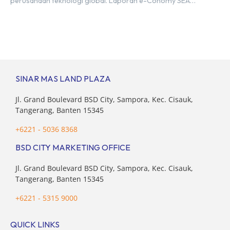
perusahaan teknologi global. Laporan e-Conomy SEA
2025 oleh Google, Temasek, dan Bain & Company
menempatkan Indonesia sebagai salah satu pasar digital
terbesar di Asia Tenggara dengan nilai ekonomi hampir
mencapai US$100 miliar, tumbuh sebesar 14%
dibandingkan dengan tahun sebelumnya. Kondisi ini […]
SINAR MAS LAND PLAZA
Jl. Grand Boulevard BSD City, Sampora, Kec. Cisauk,
Tangerang, Banten 15345
+6221 - 5036 8368
BSD CITY MARKETING OFFICE
Jl. Grand Boulevard BSD City, Sampora, Kec. Cisauk,
Tangerang, Banten 15345
+6221 - 5315 9000
QUICK LINKS