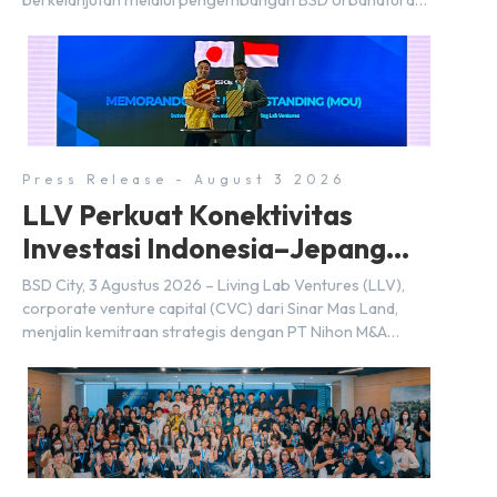
berkelanjutan melalui pengembangan BSD Urbanatura
Eco Urban Park, sebuah ruang terbuka hijau multifungsi
dengan jalur sungai sepanjang 1,5 km yang dikelilingi
lanskap tropis rimbun di BSD City yang sebelumnya
dikenal sebagai Green Pathway. Transformasi ini
merupakan bagian dari upaya perusahaan untuk […]
Press Release - August 3 2026
LLV Perkuat Konektivitas
Investasi Indonesia–Jepang
(FDI) pada 2025
BSD City, 3 Agustus 2026 – Living Lab Ventures (LLV),
corporate venture capital (CVC) dari Sinar Mas Land,
menjalin kemitraan strategis dengan PT Nihon M&A
Center Indonesia (NMAI), bagian dari Nihon M&A Center
Holdings Inc. Kemitraan tersebut ditandai dengan
penandatanganan Memorandum of Understanding
(MoU) oleh Bayu Seto (Partner at Living Lab Ventures)
dan Kosuke Kawata […]