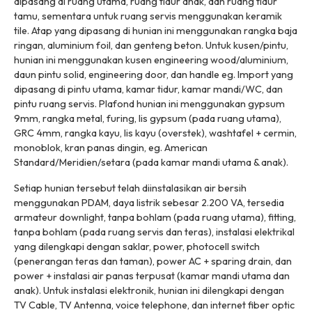
dipasang di ruang utama, ruang tidur anak, dan ruang tidur
tamu, sementara untuk ruang servis menggunakan keramik
tile. Atap yang dipasang di hunian ini menggunakan rangka baja
ringan, aluminium foil, dan genteng beton. Untuk kusen/pintu,
hunian ini menggunakan kusen engineering wood/aluminium,
daun pintu solid, engineering door, dan handle eg. Import yang
dipasang di pintu utama, kamar tidur, kamar mandi/WC, dan
pintu ruang servis. Plafond hunian ini menggunakan gypsum
9mm, rangka metal, furing, lis gypsum (pada ruang utama),
GRC 4mm, rangka kayu, lis kayu (overstek), washtafel + cermin,
monoblok, kran panas dingin, eg. American
Standard/Meridien/setara (pada kamar mandi utama & anak).
Setiap hunian tersebut telah diinstalasikan air bersih
menggunakan PDAM, daya listrik sebesar 2.200 VA, tersedia
armateur downlight, tanpa bohlam (pada ruang utama), fitting,
tanpa bohlam (pada ruang servis dan teras), instalasi elektrikal
yang dilengkapi dengan saklar, power, photocell switch
(penerangan teras dan taman), power AC + sparing drain, dan
power + instalasi air panas terpusat (kamar mandi utama dan
anak). Untuk instalasi elektronik, hunian ini dilengkapi dengan
TV Cable, TV Antenna, voice telephone, dan internet fiber optic