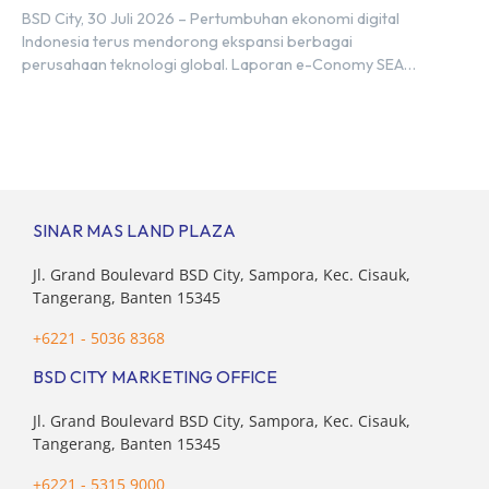
Hub, BSD City
BSD City, 30 Juli 2026 – Pertumbuhan ekonomi digital
Indonesia terus mendorong ekspansi berbagai
perusahaan teknologi global. Laporan e-Conomy SEA
2025 oleh Google, Temasek, dan Bain & Company
menempatkan Indonesia sebagai salah satu pasar digital
terbesar di Asia Tenggara dengan nilai ekonomi hampir
mencapai US$100 miliar, tumbuh sebesar 14%
dibandingkan dengan tahun sebelumnya. Kondisi ini […]
SINAR MAS LAND PLAZA
Jl. Grand Boulevard BSD City, Sampora, Kec. Cisauk,
Tangerang, Banten 15345
+6221 - 5036 8368
BSD CITY MARKETING OFFICE
Jl. Grand Boulevard BSD City, Sampora, Kec. Cisauk,
Tangerang, Banten 15345
+6221 - 5315 9000