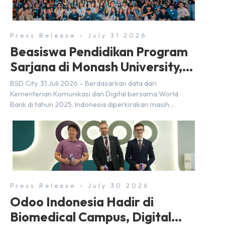
dan Kosuke Kawata […]
Press Release - July 31 2026
Beasiswa Pendidikan Program
Sarjana di Monash University,
BSD City
BSD City, 31 Juli 2026 – Berdasarkan data dari
Kementerian Komunikasi dan Digital bersama World
Bank di tahun 2025, Indonesia diperkirakan masih
membutuhkan sekitar 3 juta talenta digital hingga tahun
2030 atau setara dengan 600 ribu tenaga digital baru
setiap tahunnya untuk mendukung percepatan
transformasi digital di berbagai sektor strategis.
Kebutuhan tersebut menjadikan pengembangan sumber
daya […]
Press Release - July 30 2026
Odoo Indonesia Hadir di
Biomedical Campus, Digital