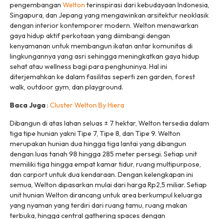
pengembangan
Welton
terinspirasi dari kebudayaan Indonesia,
Singapura, dan Jepang yang mengawinkan arsitektur neoklasik
dengan interior kontemporer modern. Welton menawarkan
gaya hidup aktif perkotaan yang diimbangi dengan
kenyamanan untuk membangun ikatan antar komunitas di
lingkungannya yang asri sehingga meningkatkan gaya hidup
sehat atau wellness bagi para penghuninya. Hal ini
diterjemahkan ke dalam fasilitas seperti zen garden, forest
walk, outdoor gym, dan playground.
Baca Juga
:
Cluster Welton By Hiera
Dibangun di atas lahan seluas ± 7 hektar, Welton tersedia dalam
tiga tipe hunian yakni Tipe 7, Tipe 8, dan Tipe 9. Welton
merupakan hunian dua hingga tiga lantai yang dibangun
dengan luas tanah 98 hingga 285 meter persegi. Setiap unit
memiliki tiga hingga empat kamar tidur, ruang multipurpose,
dan carport untuk dua kendaraan. Dengan kelengkapan ini
semua, Welton dipasarkan mulai dari harga Rp2,5 miliar. Setiap
unit hunian Welton dirancang untuk area berkumpul keluarga
yang nyaman yang terdiri dari ruang tamu, ruang makan
terbuka, hingga central gathering spaces dengan