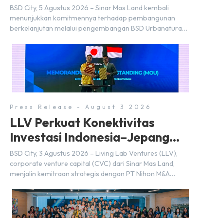
BSD City
BSD City, 5 Agustus 2026 – Sinar Mas Land kembali
menunjukkan komitmennya terhadap pembangunan
berkelanjutan melalui pengembangan BSD Urbanatura
Eco Urban Park, sebuah ruang terbuka hijau multifungsi
dengan jalur sungai sepanjang 1,5 km yang dikelilingi
lanskap tropis rimbun di BSD City yang sebelumnya
dikenal sebagai Green Pathway. Transformasi ini
merupakan bagian dari upaya perusahaan untuk […]
Press Release - August 3 2026
LLV Perkuat Konektivitas
Investasi Indonesia–Jepang
(FDI) pada 2025
BSD City, 3 Agustus 2026 – Living Lab Ventures (LLV),
corporate venture capital (CVC) dari Sinar Mas Land,
menjalin kemitraan strategis dengan PT Nihon M&A
Center Indonesia (NMAI), bagian dari Nihon M&A Center
Holdings Inc. Kemitraan tersebut ditandai dengan
penandatanganan Memorandum of Understanding
(MoU) oleh Bayu Seto (Partner at Living Lab Ventures)