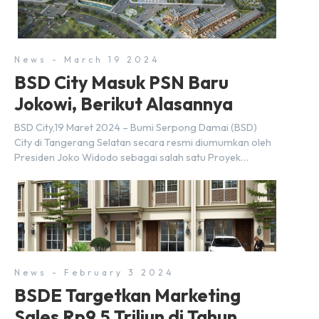
News - March 19 2024
BSD City Masuk PSN Baru
Jokowi, Berikut Alasannya
BSD City,19 Maret 2024 – Bumi Serpong Damai (BSD)
City di Tangerang Selatan secara resmi diumumkan oleh
Presiden Joko Widodo sebagai salah satu Proyek
Strategis Nasional (PSN) yang baru. Pengumuman ini
dibuat oleh Menteri Koordinator Bidang Perekonomian,
Airlangga Hartarto, setelah Rapat Terbatas (ratas)
bersama Jokowi di Istana Kepresidenan pada hari Senin,
18 Maret 2024. Selain […]
News - February 3 2024
BSDE Targetkan Marketing
Sales Rp9,5 Triliun di Tahun