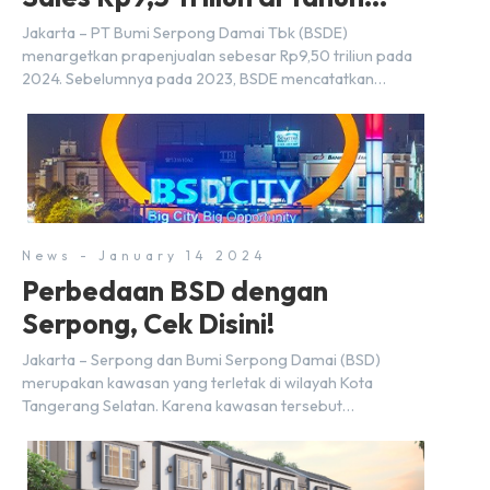
2024
Jakarta – PT Bumi Serpong Damai Tbk (BSDE)
menargetkan prapenjualan sebesar Rp9,50 triliun pada
2024. Sebelumnya pada 2023, BSDE mencatatkan
realisasi penjualan sebesar Rp9,50 triliun yang
melampaui target prapenjualan sebesar Rp8,80 triliun.
Menurut Direktur BSDE Hermawan Wijaya menghadapi
2024, kondisi ekonomi global maupun nasional dapat
memengaruhi pertimbangan masyarakat untuk membeli
rumah maupun investasi di sektor […]
News - January 14 2024
Perbedaan BSD dengan
Serpong, Cek Disini!
Jakarta – Serpong dan Bumi Serpong Damai (BSD)
merupakan kawasan yang terletak di wilayah Kota
Tangerang Selatan. Karena kawasan tersebut
menggunakan nama Serpong, mungkin banyak di antara
kita yang mengira kedua wilayah ini merupakan tempat
yang sama. Padahal anggapan tersebut kurang tepat.