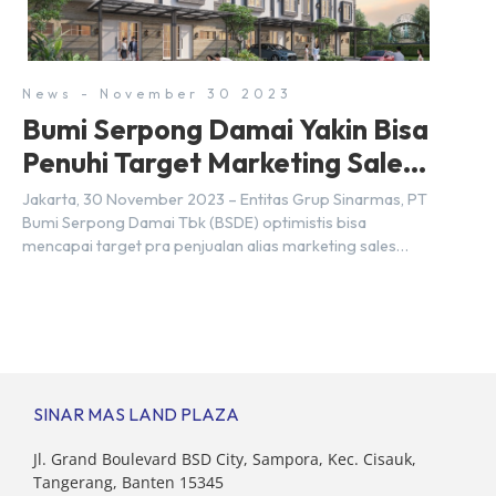
Sebab Serpong dan BSD merupakan dua kawasan yang
berbeda. Berikut penjelasannya. Baca Juga: […]
News - November 30 2023
Bumi Serpong Damai Yakin Bisa
Penuhi Target Marketing Sales
Tahun 2023
Jakarta, 30 November 2023 – Entitas Grup Sinarmas, PT
Bumi Serpong Damai Tbk (BSDE) optimistis bisa
mencapai target pra penjualan alias marketing sales
senilai Rp 8,8 triliun hingga tutup 2023. Direktur Bumi
Serpong Damai Hermawan Wijaya menjelaskan dengan
pencapain per September 2023 dan adanya insentif PPN
DTP, BSDE optimistis bisa melampaui target. “Kami yakin
target […]
SINAR MAS LAND PLAZA
Jl. Grand Boulevard BSD City, Sampora, Kec. Cisauk,
Tangerang, Banten 15345