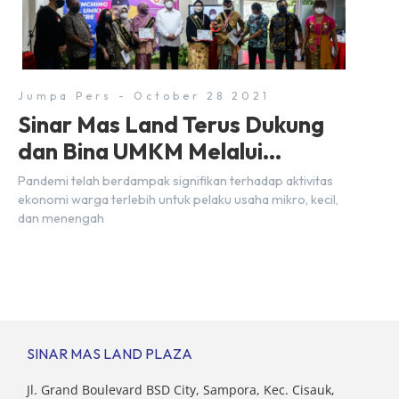
Jumpa Pers - October 28 2021
Sinar Mas Land Terus Dukung
dan Bina UMKM Melalui
Peluncuran SML UMKM Centre
Pandemi telah berdampak signifikan terhadap aktivitas
ekonomi warga terlebih untuk pelaku usaha mikro, kecil,
dan menengah
SINAR MAS LAND PLAZA
Jl. Grand Boulevard BSD City, Sampora, Kec. Cisauk,