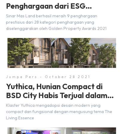
Penghargaan dari ESG
Disclosure Awards 2021
Sinar Mas Land berhasil meraih 9 penghargaan
prestisius dari 28 kategori penghargaan yang
diselenggarakan oleh Golden Property Awards 2021
Jumpa Pers - October 28 2021
Yuthica, Hunian Compact di
BSD City Habis Terjual dalam
Sehari
Klaster Yuthica mengadopsi desain modern yang
compact dan fungsional dengan mengusung tema The
Living Essence