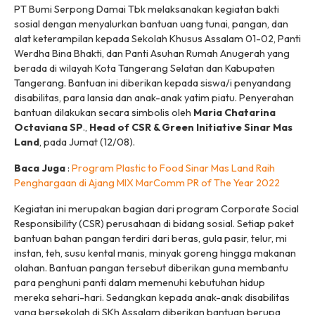
PT Bumi Serpong Damai Tbk melaksanakan kegiatan bakti
sosial dengan menyalurkan bantuan uang tunai, pangan, dan
alat keterampilan kepada Sekolah Khusus Assalam 01-02, Panti
Werdha Bina Bhakti, dan Panti Asuhan Rumah Anugerah yang
berada di wilayah Kota Tangerang Selatan dan Kabupaten
Tangerang. Bantuan ini diberikan kepada siswa/i penyandang
disabilitas, para lansia dan anak-anak yatim piatu. Penyerahan
bantuan dilakukan secara simbolis oleh
Maria Chatarina
Octaviana SP
.,
Head of CSR & Green Initiative Sinar Mas
Land
, pada Jumat (12/08).
Baca Juga
:
Program Plastic to Food Sinar Mas Land Raih
Penghargaan di Ajang MIX MarComm PR of The Year 2022
Kegiatan ini merupakan bagian dari program Corporate Social
Responsibility (CSR) perusahaan di bidang sosial. Setiap paket
bantuan bahan pangan terdiri dari beras, gula pasir, telur, mi
instan, teh, susu kental manis, minyak goreng hingga makanan
olahan. Bantuan pangan tersebut diberikan guna membantu
para penghuni panti dalam memenuhi kebutuhan hidup
mereka sehari-hari. Sedangkan kepada anak-anak disabilitas
yang bersekolah di SKh Assalam diberikan bantuan berupa