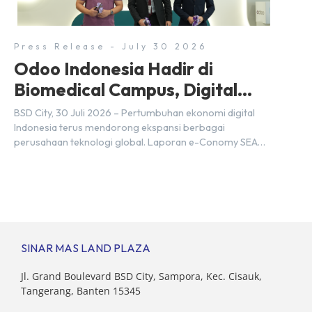
Kebutuhan tersebut menjadikan pengembangan sumber
daya […]
Press Release - July 30 2026
Odoo Indonesia Hadir di
Biomedical Campus, Digital
Hub, BSD City
BSD City, 30 Juli 2026 – Pertumbuhan ekonomi digital
Indonesia terus mendorong ekspansi berbagai
perusahaan teknologi global. Laporan e-Conomy SEA
2025 oleh Google, Temasek, dan Bain & Company
menempatkan Indonesia sebagai salah satu pasar digital
terbesar di Asia Tenggara dengan nilai ekonomi hampir
mencapai US$100 miliar, tumbuh sebesar 14%
dibandingkan dengan tahun sebelumnya. Kondisi ini […]
SINAR MAS LAND PLAZA
Jl. Grand Boulevard BSD City, Sampora, Kec. Cisauk,
Tangerang, Banten 15345