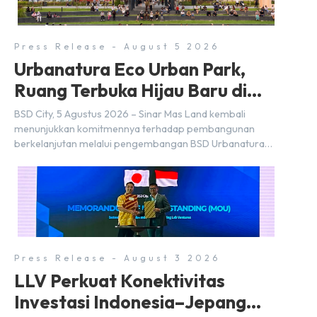
Press Release - August 5 2026
Urbanatura Eco Urban Park,
Ruang Terbuka Hijau Baru di
BSD City
BSD City, 5 Agustus 2026 – Sinar Mas Land kembali
menunjukkan komitmennya terhadap pembangunan
berkelanjutan melalui pengembangan BSD Urbanatura
Eco Urban Park, sebuah ruang terbuka hijau multifungsi
dengan jalur sungai sepanjang 1,5 km yang dikelilingi
lanskap tropis rimbun di BSD City yang sebelumnya
dikenal sebagai Green Pathway. Transformasi ini
merupakan bagian dari upaya perusahaan untuk […]
Press Release - August 3 2026
LLV Perkuat Konektivitas
Investasi Indonesia–Jepang