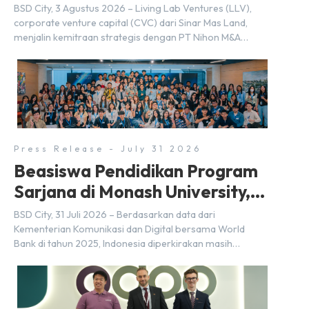
(FDI) pada 2025
BSD City, 3 Agustus 2026 – Living Lab Ventures (LLV),
corporate venture capital (CVC) dari Sinar Mas Land,
menjalin kemitraan strategis dengan PT Nihon M&A
Center Indonesia (NMAI), bagian dari Nihon M&A Center
Holdings Inc. Kemitraan tersebut ditandai dengan
penandatanganan Memorandum of Understanding
(MoU) oleh Bayu Seto (Partner at Living Lab Ventures)
dan Kosuke Kawata […]
Press Release - July 31 2026
Beasiswa Pendidikan Program
Sarjana di Monash University,
BSD City
BSD City, 31 Juli 2026 – Berdasarkan data dari
Kementerian Komunikasi dan Digital bersama World
Bank di tahun 2025, Indonesia diperkirakan masih
membutuhkan sekitar 3 juta talenta digital hingga tahun
2030 atau setara dengan 600 ribu tenaga digital baru
setiap tahunnya untuk mendukung percepatan
transformasi digital di berbagai sektor strategis.