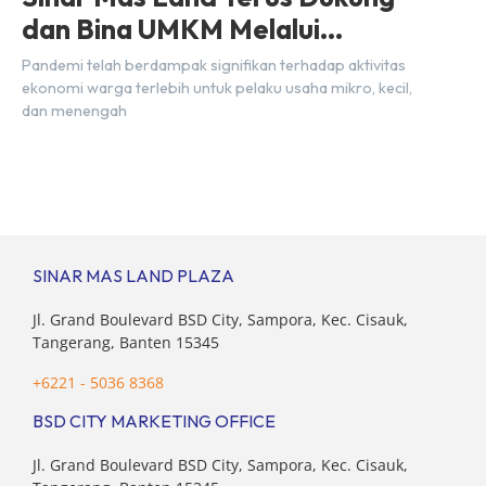
dan Bina UMKM Melalui
Peluncuran SML UMKM Centre
Pandemi telah berdampak signifikan terhadap aktivitas
ekonomi warga terlebih untuk pelaku usaha mikro, kecil,
dan menengah
SINAR MAS LAND PLAZA
Jl. Grand Boulevard BSD City, Sampora, Kec. Cisauk,
Tangerang, Banten 15345
+6221 - 5036 8368
BSD CITY MARKETING OFFICE
Jl. Grand Boulevard BSD City, Sampora, Kec. Cisauk,