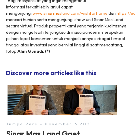
“Bagi masyarakat yang ingin mengetahui
informasi terkait lebih lanjut dapat
mengunjungi
www.sinarmasland.com/wishforhome
dan
https://
mencari hunian serta mengunjungi
show unit
Sinar Mas Land
secara virtual. Produk properti kami yang terjamin kualitasnya
dengan harga lebih terjangkau di masa pandemi merupakan
pilihan tepat konsumen untuk menjadikannya sebagai tempat
tinggal atau investasi yang bernilai tinggi di saat mendatang,”
tutup
Alim Gunadi
.
(*)
Discover more articles like this
Jumpa Pers - November 6 2021
Sinar Mas Land Gaet