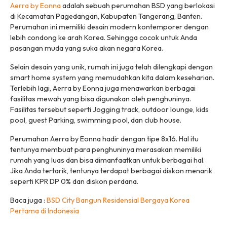
Aerra by Eonna
adalah sebuah perumahan BSD yang berlokasi
di Kecamatan Pagedangan, Kabupaten Tangerang, Banten.
Perumahan ini memiliki desain modern kontemporer dengan
lebih condong ke arah Korea. Sehingga cocok untuk Anda
pasangan muda yang suka akan negara Korea.
Selain desain yang unik, rumah ini juga telah dilengkapi dengan
smart home system yang memudahkan kita dalam keseharian.
Terlebih lagi, Aerra by Eonna juga menawarkan berbagai
fasilitas mewah yang bisa digunakan oleh penghuninya.
Fasilitas tersebut seperti Jogging track, outdoor lounge, kids
pool, guest Parking, swimming pool, dan club house.
Perumahan Aerra by Eonna hadir dengan tipe 8x16. Hal itu
tentunya membuat para penghuninya merasakan memiliki
rumah yang luas dan bisa dimanfaatkan untuk berbagai hal.
Jika Anda tertarik, tentunya terdapat berbagai diskon menarik
seperti KPR DP 0% dan diskon perdana.
Baca juga :
BSD City Bangun Residensial Bergaya Korea
Pertama di Indonesia