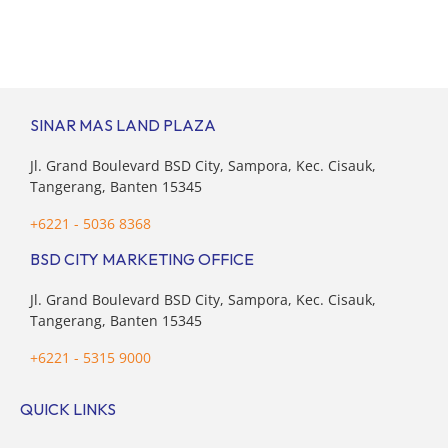
finansial ganda: mencukupi kebutuhan keluarga inti
(pasangan dan anak) sekaligus menyokong orang tua di
waktu bersamaan. Fenomena urban ini kian marak di
kota-kota besar, termasuk di kawasan berkembang […]
SINAR MAS LAND PLAZA
Jl. Grand Boulevard BSD City, Sampora, Kec. Cisauk,
Tangerang, Banten 15345
+6221 - 5036 8368
BSD CITY MARKETING OFFICE
Jl. Grand Boulevard BSD City, Sampora, Kec. Cisauk,
Tangerang, Banten 15345
+6221 - 5315 9000
QUICK LINKS