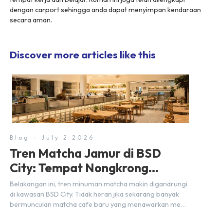
dengan carport sehingga anda dapat menyimpan kendaraan
secara aman.
Discover more articles like this
Blog - July 2 2026
Tren Matcha Jamur di BSD
City: Tempat Nongkrong
Estetik Dekat Hunian
Belakangan ini, tren minuman matcha makin digandrungi
di kawasan BSD City. Tidak heran jika sekarang banyak
bermunculan matcha cafe baru yang menawarkan menu
autentik, konsep visual yang estetik, serta atmosfer yang