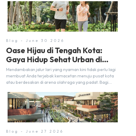
nyaman, baik untuk produktif bekerja (WFC) maupun
sekadar bersantai bersama orang terdekat. Kabar
baiknya, deretan kafe hits ini tersebar di lokasi-lokasi
strategis yang sangat […]
Blog - June 30 2026
Oase Hijau di Tengah Kota:
Gaya Hidup Sehat Urban di
BSD City
Mendambakan jalur lari yang nyaman kini tidak perlu lagi
membuat Anda terjebak kemacetan menuju pusat kota
atau berdesakan di arena olahraga yang padat. Bagi
warga BSD City, berolahraga rutin bisa dinikmati
langsung di lingkungan sekitar yang rindang, estetik, dan
menenangkan. Sebagai kawasan township terpadu, BSD
City terus bertransformasi menjadi area hunian modern
yang sangat mendukung […]
Blog - June 27 2026