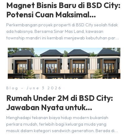
Magnet Bisnis Baru di BSD City:
Potensi Cuan Maksimal
Selangkah dari Stasiun
Perkembangan proyek properti di BSD City seolah tidak
ada habisnya. Bersama Sinar Mas Land, kawasan
township mandiri ini kembali menjawab kebutuhan para
pelaku usaha akan ruang komersial yang menjanjikan
lewat kehadiran Wander Alley Walk. Ruko terbaru di BSD
City ini datang dengan keunggulan geografis yang
sangat strategis. Letaknya menempel langsung dengan
dua pusat pergerakan massa […]
Blog - June 3 2026
Rumah Under 2M di BSD City:
Jawaban Nyata untuk
Kebutuhan Generasi Sandwich
Menghadapi tekanan biaya hidup modern bukanlah
perkara mudah, terlebih bagi keluarga muda yang
masuk dalam kategori sandwich generation. Berada di
usia produktif, kelompok ini memikul tanggung jawab