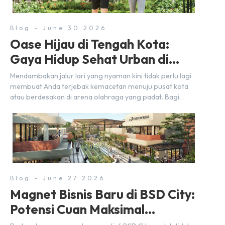
Blog - June 30 2026
Oase Hijau di Tengah Kota:
Gaya Hidup Sehat Urban di
BSD City
Mendambakan jalur lari yang nyaman kini tidak perlu lagi
membuat Anda terjebak kemacetan menuju pusat kota
atau berdesakan di arena olahraga yang padat. Bagi
warga BSD City, berolahraga rutin bisa dinikmati
langsung di lingkungan sekitar yang rindang, estetik, dan
menenangkan. Sebagai kawasan township terpadu, BSD
City terus bertransformasi menjadi area hunian modern
yang sangat mendukung […]
Blog - June 27 2026
Magnet Bisnis Baru di BSD City:
Potensi Cuan Maksimal
Selangkah dari Stasiun