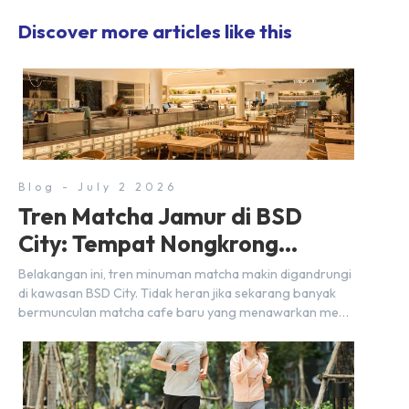
Discover more articles like this
Blog - July 2 2026
Tren Matcha Jamur di BSD
City: Tempat Nongkrong
Estetik Dekat Hunian
Belakangan ini, tren minuman matcha makin digandrungi
di kawasan BSD City. Tidak heran jika sekarang banyak
bermunculan matcha cafe baru yang menawarkan menu
autentik, konsep visual yang estetik, serta atmosfer yang
nyaman, baik untuk produktif bekerja (WFC) maupun
sekadar bersantai bersama orang terdekat. Kabar
baiknya, deretan kafe hits ini tersebar di lokasi-lokasi
strategis yang sangat […]