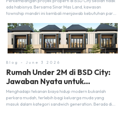
Perkembangan proyek properti di BSD City seolah tidak
ada habisnya. Bersama Sinar Mas Land, kawasan
township mandiri ini kembali menjawab kebutuhan para
pelaku usaha akan ruang komersial yang menjanjikan
lewat kehadiran Wander Alley Walk. Ruko terbaru di BSD
City ini datang dengan keunggulan geografis yang
sangat strategis. Letaknya menempel langsung dengan
dua pusat pergerakan massa […]
Blog - June 3 2026
Rumah Under 2M di BSD City:
Jawaban Nyata untuk
Kebutuhan Generasi Sandwich
Menghadapi tekanan biaya hidup modern bukanlah
perkara mudah, terlebih bagi keluarga muda yang
masuk dalam kategori sandwich generation. Berada di
usia produktif, kelompok ini memikul tanggung jawab
finansial ganda: mencukupi kebutuhan keluarga inti
(pasangan dan anak) sekaligus menyokong orang tua di
waktu bersamaan. Fenomena urban ini kian marak di
kota-kota besar, termasuk di kawasan berkembang […]