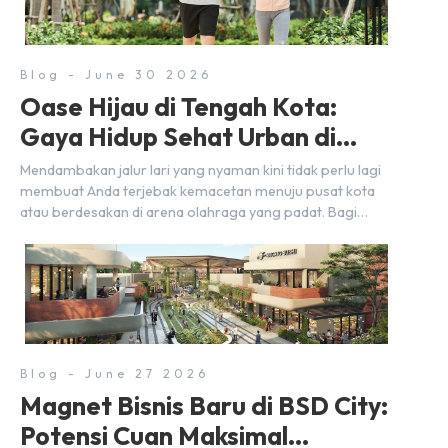
strategis yang sangat […]
Blog - June 30 2026
Oase Hijau di Tengah Kota:
Gaya Hidup Sehat Urban di
BSD City
Mendambakan jalur lari yang nyaman kini tidak perlu lagi
membuat Anda terjebak kemacetan menuju pusat kota
atau berdesakan di arena olahraga yang padat. Bagi
warga BSD City, berolahraga rutin bisa dinikmati
langsung di lingkungan sekitar yang rindang, estetik, dan
menenangkan. Sebagai kawasan township terpadu, BSD
City terus bertransformasi menjadi area hunian modern
yang sangat mendukung […]
Blog - June 27 2026
Magnet Bisnis Baru di BSD City:
Potensi Cuan Maksimal