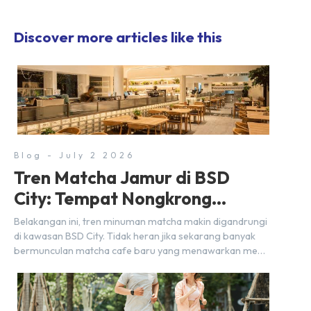
Discover more articles like this
Blog - July 2 2026
Tren Matcha Jamur di BSD
City: Tempat Nongkrong
Estetik Dekat Hunian
Belakangan ini, tren minuman matcha makin digandrungi
di kawasan BSD City. Tidak heran jika sekarang banyak
bermunculan matcha cafe baru yang menawarkan menu
autentik, konsep visual yang estetik, serta atmosfer yang
nyaman, baik untuk produktif bekerja (WFC) maupun
sekadar bersantai bersama orang terdekat. Kabar
baiknya, deretan kafe hits ini tersebar di lokasi-lokasi