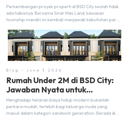
Selangkah dari Stasiun
Perkembangan proyek properti di BSD City seolah tidak
ada habisnya. Bersama Sinar Mas Land, kawasan
township mandiri ini kembali menjawab kebutuhan para
pelaku usaha akan ruang komersial yang menjanjikan
lewat kehadiran Wander Alley Walk. Ruko terbaru di BSD
City ini datang dengan keunggulan geografis yang
sangat strategis. Letaknya menempel langsung dengan
dua pusat pergerakan massa […]
Blog - June 3 2026
Rumah Under 2M di BSD City:
Jawaban Nyata untuk
Kebutuhan Generasi Sandwich
Menghadapi tekanan biaya hidup modern bukanlah
perkara mudah, terlebih bagi keluarga muda yang
masuk dalam kategori sandwich generation. Berada di
usia produktif, kelompok ini memikul tanggung jawab
finansial ganda: mencukupi kebutuhan keluarga inti
(pasangan dan anak) sekaligus menyokong orang tua di
waktu bersamaan. Fenomena urban ini kian marak di