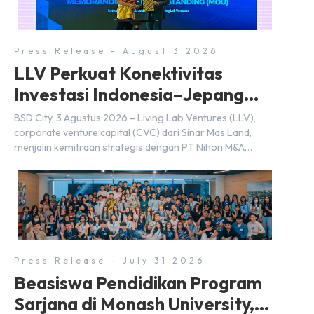
merupakan bagian dari upaya perusahaan untuk […]
Press Release - August 3 2026
LLV Perkuat Konektivitas
Investasi Indonesia–Jepang
(FDI) pada 2025
BSD City, 3 Agustus 2026 – Living Lab Ventures (LLV),
corporate venture capital (CVC) dari Sinar Mas Land,
menjalin kemitraan strategis dengan PT Nihon M&A
Center Indonesia (NMAI), bagian dari Nihon M&A Center
Holdings Inc. Kemitraan tersebut ditandai dengan
penandatanganan Memorandum of Understanding
(MoU) oleh Bayu Seto (Partner at Living Lab Ventures)
dan Kosuke Kawata […]
Press Release - July 31 2026
Beasiswa Pendidikan Program
Sarjana di Monash University,