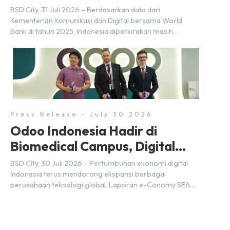
BSD City
BSD City, 31 Juli 2026 – Berdasarkan data dari
Kementerian Komunikasi dan Digital bersama World
Bank di tahun 2025, Indonesia diperkirakan masih
membutuhkan sekitar 3 juta talenta digital hingga tahun
2030 atau setara dengan 600 ribu tenaga digital baru
setiap tahunnya untuk mendukung percepatan
transformasi digital di berbagai sektor strategis.
Kebutuhan tersebut menjadikan pengembangan sumber
daya […]
Press Release - July 30 2026
Odoo Indonesia Hadir di
Biomedical Campus, Digital
Hub, BSD City
BSD City, 30 Juli 2026 – Pertumbuhan ekonomi digital
Indonesia terus mendorong ekspansi berbagai
perusahaan teknologi global. Laporan e-Conomy SEA
2025 oleh Google, Temasek, dan Bain & Company
menempatkan Indonesia sebagai salah satu pasar digital
terbesar di Asia Tenggara dengan nilai ekonomi hampir
mencapai US$100 miliar, tumbuh sebesar 14%