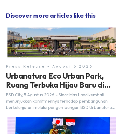
Discover more articles like this
Press Release - August 5 2026
Urbanatura Eco Urban Park,
Ruang Terbuka Hijau Baru di
BSD City
BSD City, 5 Agustus 2026 – Sinar Mas Land kembali
menunjukkan komitmennya terhadap pembangunan
berkelanjutan melalui pengembangan BSD Urbanatura
Eco Urban Park, sebuah ruang terbuka hijau multifungsi
dengan jalur sungai sepanjang 1,5 km yang dikelilingi
lanskap tropis rimbun di BSD City yang sebelumnya
dikenal sebagai Green Pathway. Transformasi ini