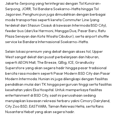
Jakarta-Serpong yang terintegrasi dengan Tol Kunciran-
Serpong, JORR, Tol Bandara Soekarno-Hatta hingga Tol
Jagorawi. Penghuni pun juga dimudahkan dengan berbagai
moda transportasi seperti kereta Commuter Line (yang
terdekat dari Stasiun Cisauk di kawasan Intermoda BSD City),
feeder bus (dari/ke Harmoni, Mangga Dua, Pasar Baru, Ratu
Plaza Senayan dan Kota Wisata Cibubur), serta airport shuttle
service ke Bandara Internasional Soekarno-Hatta.
Selain lokasi premium yang dekat dengan akses tol, Upper
West sangat dekat dari pusat perbelanjaan dan hiburan,
seperti AEON Mall, The Breeze, QBig, ICE, Grandlucky
Superstore yang akan segera hadir hingga pasar tradisional
bercita rasa modern seperti Pasar Modern BSD City dan Pasar
Modern Intermoda. Hunian ini juga dilengkapi dengan fasilitas
pendidikan mulai dari TK hingga perguruan tinggi serta fasilitas
kesehatan yakni Eka Hospital. Untuk memperkaya fasilitas
entertainment di BSD City, saat ini perusahaan sedang
menyiapkan kawasan rekreasi terbaru yakni Cimory Dairyland,
City Zoo BSD, EASTVARA, Taman Rekreasi HeHa, serta Rans
Nusantara Hebat yang akan segera hadir.