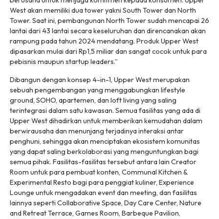
berusaha untuk menjaga komitmen kepada konsumen. Upper
West akan memiliki dua tower yakni South Tower dan North
Tower. Saat ini, pembangunan North Tower sudah mencapai 26
lantai dari 43 lantai secara keseluruhan dan direncanakan akan
rampung pada tahun 2024 mendatang. Produk Upper West
dipasarkan mulai dari Rp1,5 miliar dan sangat cocok untuk para
pebisnis maupun startup leaders.”
Dibangun dengan konsep 4-in-1, Upper West merupakan
sebuah pengembangan yang menggabungkan lifestyle
ground, SOHO, apartemen, dan loft living yang saling
terintegrasi dalam satu kawasan. Semua fasilitas yang ada di
Upper West dihadirkan untuk memberikan kemudahan dalam
berwirausaha dan menunjang terjadinya interaksi antar
penghuni, sehingga akan menciptakan ekosistem komunitas
yang dapat saling berkolaborasi yang menguntungkan bagi
semua pihak. Fasilitas-fasilitas tersebut antara lain Creator
Room untuk para pembuat konten, Communal Kitchen &
Experimental Resto bagi para penggiat kuliner, Experience
Lounge untuk mengadakan event dan meeting, dan fasilitas
lainnya seperti Collaborative Space, Day Care Center, Nature
and Retreat Terrace, Games Room, Barbeque Pavilion,