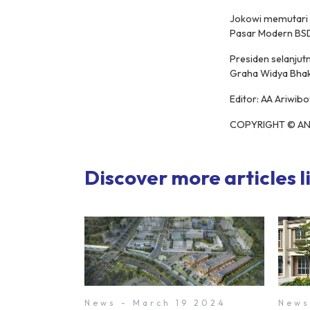
Jokowi memutari p
Pasar Modern BS
Presiden selanjut
Graha Widya Bhakt
Editor: AA Ariwib
COPYRIGHT © AN
Discover more articles li
News - March 19 2024
News