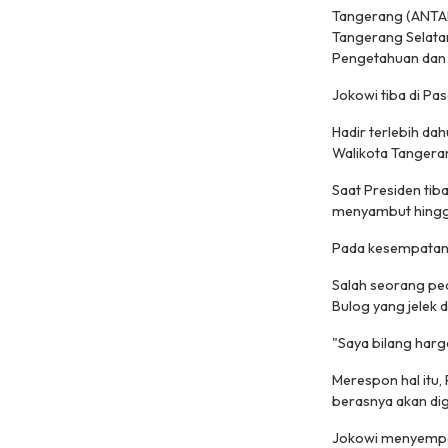
Tangerang (ANTAR
Tangerang Selata
Pengetahuan dan T
Jokowi tiba di Pa
Hadir terlebih da
Walikota Tangeran
Saat Presiden tib
menyambut hingga
Pada kesempatan 
Salah seorang ped
Bulog yang jelek 
"Saya bilang harg
Merespon hal itu,
berasnya akan diga
Jokowi menyempatk