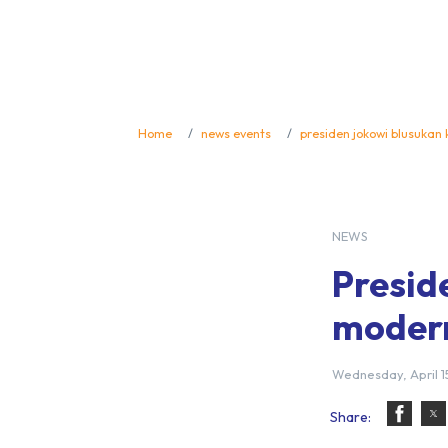
Home
news events
presiden jokowi blusukan
NEWS
Presid
modern
Wednesday, April 1
Share: