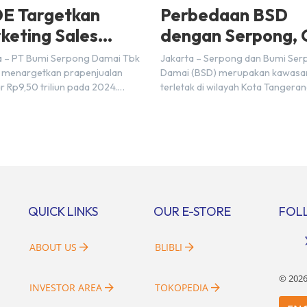
E Targetkan
Perbedaan BSD
keting Sales
dengan Serpong, 
5 Triliun di Tahun
Disini!
a – PT Bumi Serpong Damai Tbk
Jakarta – Serpong dan Bumi Se
24
 menargetkan prapenjualan
Damai (BSD) merupakan kawasa
r Rp9,50 triliun pada 2024.
terletak di wilayah Kota Tangera
mnya pada 2023, BSDE
Selatan. Karena kawasan tersebu
atkan realisasi penjualan
menggunakan nama Serpong, m
r Rp9,50 triliun yang melampaui
banyak di antara kita yang mengi
 prapenjualan sebesar Rp8,80
kedua wilayah ini merupakan te
. Menurut Direktur BSDE
yang sama. Padahal anggapan t
an Wijaya menghadapi 2024,
kurang tepat. Sebab Serpong da
i ekonomi global maupun
merupakan dua kawasan yang b
al dapat memengaruhi
Berikut penjelasannya. Baca Juga
QUICK LINKS
OUR E-STORE
FOL
bangan masyarakat untuk
i rumah maupun investasi di
[…]
ABOUT US
BLIBLI
©
202
INVESTOR AREA
TOKOPEDIA