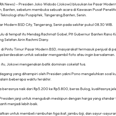
A News) - Presiden Joko Widodo (Jokowi) blusukan ke Pasar Modern 
n, Banten, sebelum membuka sebuah acara di Kawasan Pusat Peneliti
eknologi atau Puspiptek, Tangerang,Banten, Senin.
sar Modern BSD City, Tangerang, Senin pada sekitar pukul 08.30 WIB.
hulu di tempat itu Mendag Rachmat Gobel, Plt Gubernur Banten Rano K
g Selatan Airin Rachmi Diany.
a di Pintu Timur Pasar Modern BSD, masyarakat termasuk penjual di pas
 berdesakan untuk sekadar mengambil foto atau ingin bersalaman.
itu, Jokowi mengenakan batik dominan cokelat tua.
agang yang dihampiri oleh Presiden yakni Pono mengeluhkan soal ku
dalam beberapa waktu terakhir.
a berasnya naik dari Rp5.200 ke Rp5.800, beras Bulog, kualitasnya jel
 Presiden janji untuk mengubah meskipun dengan harga yang standar t
nti menjadi lebih baik.
an untuk membeli rambutan tiga ikat, jambu biji, dan sayur-sayuran