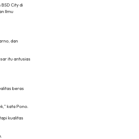
BSD City di
an Ilmu
arno, dan
ar itu antusias
alitas beras
ek," kata Pono.
api kualitas
.