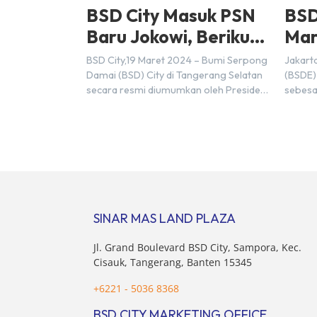
BSD City Masuk PSN
BSD
Baru Jokowi, Berikut
Mar
Alasannya
Rp9,
BSD City,19 Maret 2024 – Bumi Serpong
Jakart
20
Damai (BSD) City di Tangerang Selatan
(BSDE)
secara resmi diumumkan oleh Presiden
sebesa
Joko Widodo sebagai salah satu Proyek
Sebelu
Strategis Nasional (PSN) yang baru.
mencat
Pengumuman ini dibuat oleh Menteri
sebesa
Koordinator Bidang Perekonomian,
target
Airlangga Hartarto, setelah Rapat
triliun
Terbatas (ratas) bersama Jokowi di
Hermaw
Istana Kepresidenan pada hari Senin, 18
kondis
Maret 2024. Selain […]
nasion
SINAR MAS LAND PLAZA
pertim
membel
Jl. Grand Boulevard BSD City, Sampora, Kec.
sektor 
Cisauk, Tangerang, Banten 15345
+6221 - 5036 8368
BSD CITY MARKETING OFFICE