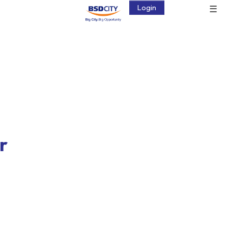
☰
Login
r