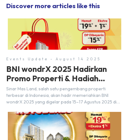
Discover more articles like this
Events Update - August 14 2025
BNI wondrX 2025 Hadirkan
Promo Properti & Hadiah
Eksklusif
Sinar Mas Land, salah satu pengembang properti
terbesar di Indonesia, akan hadir memeriahkan BNI
wondrX 2025 yang digelar pada 15–17 Agustus 2025 di
Indonesia Convention Exhibition (ICE) BSD City, tepatnya
di Hall 9, Booth Sinar Mas Land. Partisipasi ini menjadi
wujud komitmen Sinar Mas Land dalam memberikan
kemudahan dan pengalaman berbeda bagi para pencari
hunian […]