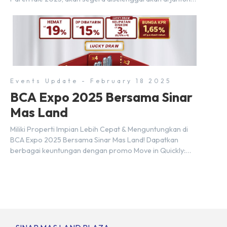
kawasan modern dan inovatif BSD City. Bertempat di Hall
5, ICE BSD, acara ini akan berlangsung selama tiga hari
penuh, yaitu pada 2 hingga 4 Mei 2025. Diselenggarakan
oleh Parentstory dan […]
Events Update - February 18 2025
BCA Expo 2025 Bersama Sinar
Mas Land
Miliki Properti Impian Lebih Cepat & Menguntungkan di
BCA Expo 2025 Bersama Sinar Mas Land! Dapatkan
berbagai keuntungan dengan promo Move in Quickly:
Hemat hingga 19% DP dibayarkan hingga 15% Lucky Draw
dengan kelipatan diskon hingga 3% Bunga Spesial KPR
BCA 1,65% eff. p.a Fixed 1 Tahun Diskon Provisi hingga
50% Promo berlaku: 22-24 Agustus […]