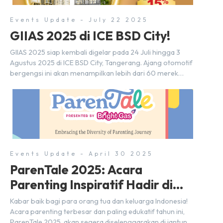
Events Update - July 22 2025
GIIAS 2025 di ICE BSD City!
GIIAS 2025 siap kembali digelar pada 24 Juli hingga 3
Agustus 2025 di ICE BSD City, Tangerang. Ajang otomotif
bergengsi ini akan menampilkan lebih dari 60 merek
mobil, 20-an merek motor, serta ratusan industri
pendukung. Tak hanya menjadi pusat perhatian bagi
para pecinta otomotif, GIIAS juga menjadi tempat
berkumpulnya komunitas dan pelaku industri untuk
menjalin […]
Events Update - April 30 2025
ParenTale 2025: Acara
Parenting Inspiratif Hadir di
BSD City!
Kabar baik bagi para orang tua dan keluarga Indonesia!
Acara parenting terbesar dan paling edukatif tahun ini,
ParenTale 2025, akan segera diselenggarakan di jantung